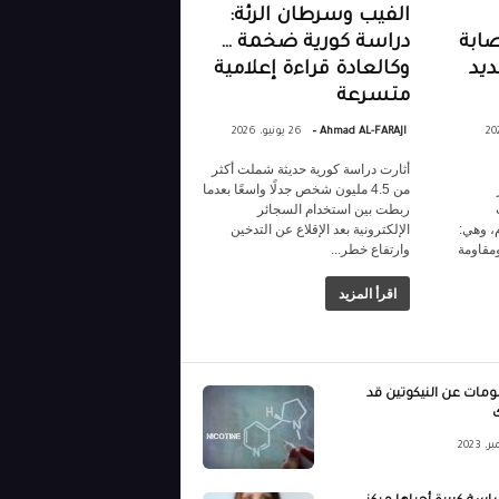
الفيب وسرطان الرئة:
صابة
دراسة كورية ضخمة …
يد
وكالعادة قراءة إعلامية
متسرعة
-
Ahmad AL-FARAJI
26 يونيو، 2026
أثارت دراسة كورية حديثة شملت أكثر
من 4.5 مليون شخص جدلًا واسعًا بعدما
ربطت بين استخدام السجائر
، وهي:
الإلكترونية بعد الإقلاع عن التدخين
مقاومة
وارتفاع خطر...
اقرأ المزيد
علومات عن النيكوتين قد