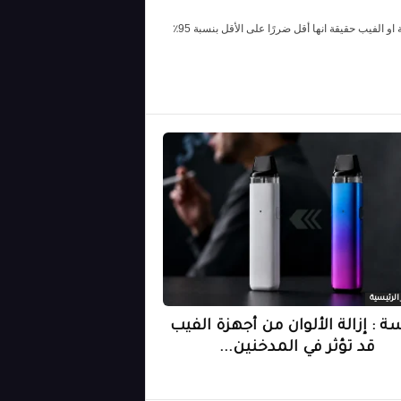
تم تحديث المقال في : 20/12/2023 يعلم غالبية مستخدمي السجائر الإلكترونية او الفيب حقيقة انها أقل ضررًا على الأقل بنسبة 95٪
 الرئيسية
ة : إزالة الألوان من أجهزة الفيب
قد تؤثر في المدخنين...