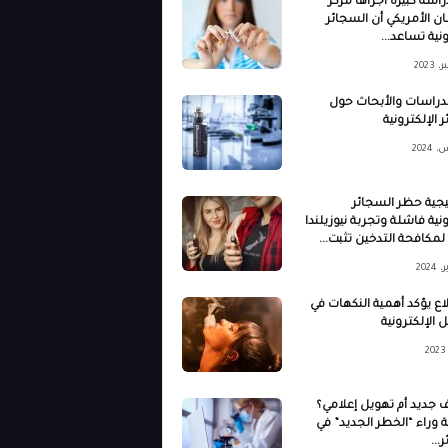
راسة كبيرة أجراها مركز
ن الأمريكي أن السجائر
ونية تساعد...
لدراسات والأبحاث حول
 الإلكترونية
يجية حظر السجائر
ونية فاشلة وتجربة نيوزيلندا
 لمكافحة التدخين تثبت...
ع يؤكد أهمية النكهات في
 الإلكترونية
 جديد أم تهويل إعلامي؟
 وراء “الخطر الجديد” في
...