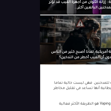
 : إزالة الألوان من أجهزة الفيب قد تؤثر
مدخنين البالغين أكثر...
 أمريكية: لماذا أصبح كثير من الناس
ون أن الفيب أخطر من التدخين؟
ة للمدخنين. فهي ليست خالية تماما
يطانية أنها تساعد في تقليل مخاطر
كما وجد تحليل حديث من منظمة Cochrane أن الـفيب – Vaping هو الطريقة الأكثر فعالية