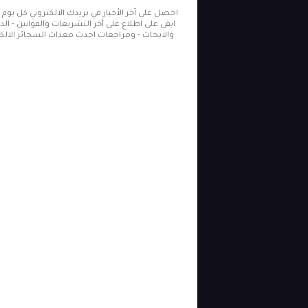
احصل على آخر الأخبار في بريدك الالكتروني كل يوم
ابقى على اطلاع على أخر التشريعات والقوانين - ال
والابحاث - ومراجعات احدث معدات السجائر الالكت