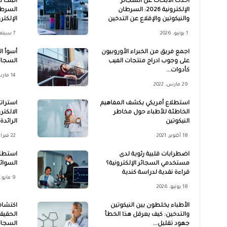
أحدث الأبحاث عن السجائر
أثبتت د
الإلكترونية 2026: السرطان
السرطا
والنيكوتين والإقلاع عن التدخين
الإلكتر
1 يونيو، 2026
7 سبتمبر، 2023
اجمع فريق من الخبراء الأوروبيون
أسوأ ا
على وجوب ادراج منتجات الفيب
السجائر
كأدوات...
14 مارس، 2024
29 مارس، 2022
استطلاع أمريكي يكشف المفاهيم
استرات
الخاطئة للأطباء حول مخاطر
الالكتر
النيكوتين
الرائدة
18 أكتوبر، 2021
22 فبراير، 2024
اضطرابات قلبية رئوية لدى
استطلا
مستخدمي السجائر الإلكترونية؟
السوائل
قراءة نقدية لدراسة كندية
9 مايو، 2023
18 يونيو، 2026
الأطباء يخلطون بين النيكوتين
اكتشاف
والتدخين: كيف يعرقل هذا الخطأ
الحقيقة
جهود تقليل...
السجائر