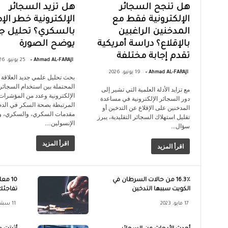
هل تنجح السجائر
هل تزيد السجائر
الإلكترونية فقط مع
الإلكترونية خطر الإ
المدخنين الراغبين
بالسكري؟ تحليل جد
بالإقلاع؟ دراسة أمريكية
يوضح الصورة
تقدم إجابة مختلفة
-
Ahmad AL-FARAJI
25 يونيو، 2026
-
Ahmad AL-FARAJI
19 يونيو، 2026
بحث تحليل علمي جديد العلاقة
المحتملة بين استخدام السجائر
مع تزايد الأدلة العلمية التي تشير إلى
الإلكترونية وعدد من المؤشرات
دور السجائر الإلكترونية في مساعدة
المرتبطة بصحة السكر في الدم
المدخنين على الإقلاع عن التدخين أو
مقدمات السكري، والسكري، و
تقليل استهلاك السجائر التقليدية، يبرز
الإنسولين....
سؤال...
اقرأ المزيد
اقرأ المزيد
16.3٪ من حالات السرطان في
10 م
الكويت سببها التدخين
تفاجئك
17 مايو، 2023
11 سبتمبر، 2023