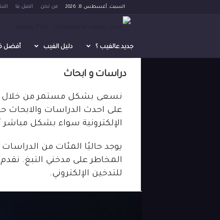
السبت, أغسطس 8, 2026
من نحن
اتصل بنا
النش
V
a
جديد عالفيب ؟
دليل الفيب
أفضل فيب 
p
دراسات و ابحاث
i
نسعى بشكل مستمر من خلال التع
على احدث الدراسات والابحاث حول
n
الإلكترونية سواء بشكل مباشر أو
g
يوجد حاليًا المئات من الدراسات 
P
المخاطر على مدخني التبغ. نقدم 
للتدخين الإلكتروني.
o
s
t