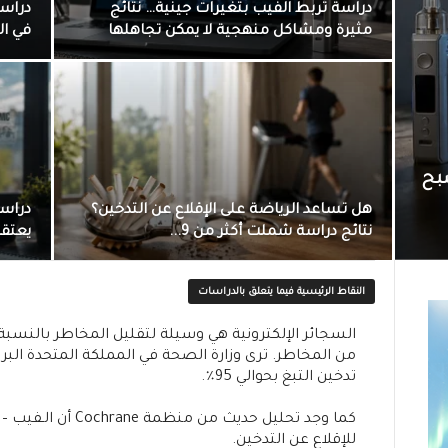
دراسة تربط الفيب بتغيرات جينية… نتائج
دراسة
مثيرة ومشاكل منهجية لا يمكن تجاهلها
في ال
صبح
هل تساعد الرياضة على الإقلاع عن التدخين؟
دراسة
نتائج دراسة شملت أكثر من 9...
يعتقد
النقاط الرئيسية فيما يتعلق بالدراسات
السجائر الإلكترونية هي وسيلة لتقليل المخاطر بالنسب
من المخاطر. ترى وزارة الصحة في المملكة المتحدة البر
تدخين التبغ بحوالي 95٪.
للإقلاع عن التدخين.