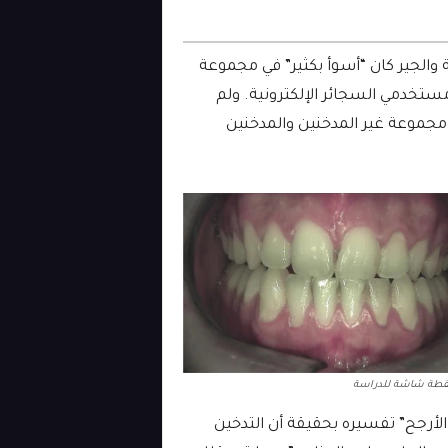
 والجير كان “أسوأ بكثير” في مجموعة
مستخدمي السجائر الإلكترونية. ولم
ومجموعة غير المدخنين والمدخنين
: لقطة شاشة للدراسة
الأرجح” تفسيره بحقيقة أن التدخين