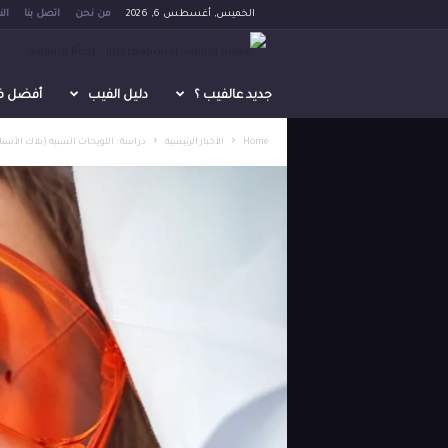
الخميس, أغسطس 6, 2026
من نحن
اتصل بنا
ال
V
a
جديد عالفيب ؟
دليل الفيب
أفضل فيب 
p
Home
الأخبار الرئيسية
دراسة : اللويحات السنية (بلاك الأسن
i
n
g
P
o
s
t