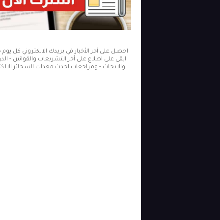
احصل على آخر الأخبار في بريدك الالكتروني كل يوم
ابقى على اطلاع على أخر التشريعات والقوانين - ال
والابحاث - ومراجعات احدث معدات السجائر الالكتر