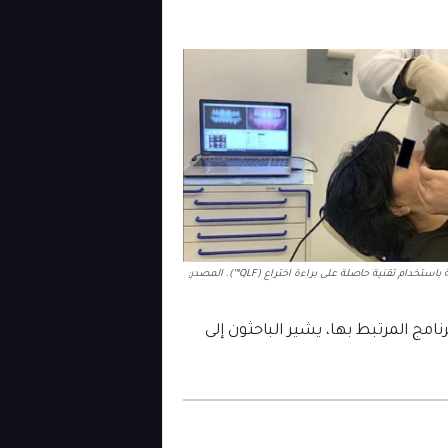
الكاميرا المستخدمة للدراسة تسمى Qraycam Pro. تم تصنيعها بواسطة شركة كورية باستخدام تقنية حاصلة على براءة اختراع (QLF™). المصدر:
رنامج المرتبط بها، يشير الباحثون إلى