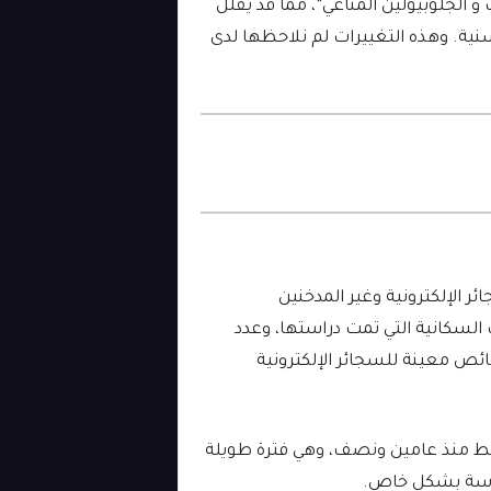
 و الجلوبيولين المناعي”، مما قد يقلل
نية. وهذه التغييرات لم نلاحظها لدى
ر الإلكترونية وغير المدخنين
السكانية التي تمت دراستها، وعدد
ئص معينة للسجائر الإلكترونية
ط ​​منذ عامين ونصف، وهي فترة طويلة
دراسة بشكل خاص.