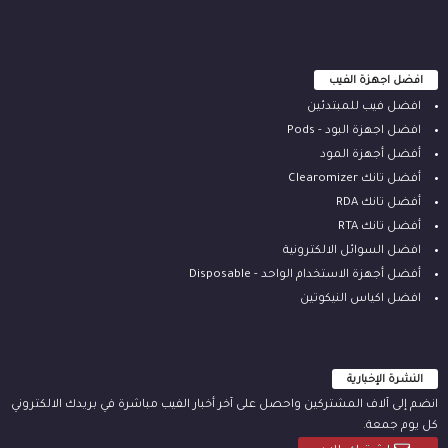
افضل اجهزة الفيب
افضل فيب للمبتدئين
افضل اجهزة البود - Pods
أفضل أجهزة المود
أفضل تانك Clearomizer
أفضل تانك RDA
أفضل تانك RTA
افضل السوائل الالكترونية
أفضل أجهزة الاستخدام الواحد - Disposable
افضل اكياس النيكوتين
النشرة الإخبارية
انضم إلى آلاف المشتركين واحصل على آخر أخبار الفيب مباشرة في بريدك الالكتروني
كل يوم جمعة.