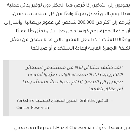
يعودون إلى التدخين إذا فُرض هذا الحظر دون توفير بدائل عملية.
هذا الرقم، الذي يُعادل تقريبًا واحدًا من كل ستة مستخدمين،
يُترجم إلى أكثر من 200,000 شخص في عموم بريطانيا. وأشار إلى
أن هذه الأجهزة، رغم كونها محل جدل بيئي، تمثل حلًا عمليًا
وفعّالًا للفئات ذات الدخل المحدود، التي قد لا تتمكن من تحمّل
تكلفة الأجهزة القابلة لإعادة الاستخدام أو صيانتها.
“لقد كشف بحثنا أن 18% من مستخدمي السجائر
الالكترونية ذات الاستخدام الواحد صرّحوا أنهم قد
يعودون إلى التدخين إذا لم يجدوا بديلاً مناسبًا، وهذا
أمر مقلق للغاية.”
الدكتور Griffiths، المدير التنفيذي لجمعية Yorkshire
Cancer Research
من جهتها، حذّرت Hazel Cheeseman، المديرة التنفيذية في