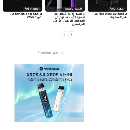
اجهزة الـ Pod
الأخبار الرئيسية
اجهزة الـ Pod
مراجعة بود Pixo Ultra من
دراسة : إزالة الألوان من
مراجعة بود NeXlim 2 من
شركة Aspire
أجهزة الفيب قد تؤثر في
شركة OXVA
المدخنين البالغين أكثر من
المراهقين
Premium partner