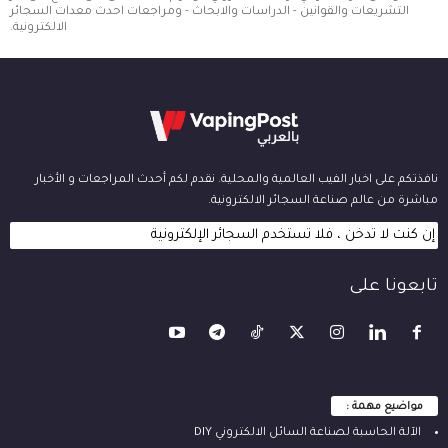
التشريعات والقوانين - الدراسات والابحاث - ومراجعات احدث معدات السجائر
الالكترونية.
نافذتكم على اخبار الفيب العالمية والمحلية. نقدم لكم أحدث المراجعات و الأخبار
مباشرة من عالم صناعة السجائر الالكترونية.
إن كنت لا تدخن ، فلا تستخدم السجائر الإلكترونية
تابعونا على
مواضيع مهمة :
الآلة ‫الحاسبة لصناعة السائل الالكتروني‬ DIY