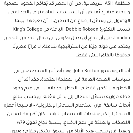
منظمة ASH البريطانية، من أن الحظر قد يُفاقم الفجوة الصحية
والاجتماعية، إذ يُفترض أن السياسات العامة تراعي العدالة في
الوصول إلى وسائل الإقلاع عن التدخين، لا أن تعيقها. بينما
شددت الدكتورة Debbie Robson، الباحثة في King’s College
London، على أن نجاح أي تدخل حكومي في مجال الحد من التدخين
يعتمد على كونه جزءًا من استراتيجية شاملة، لا قرارًا معزولًا
مدفوعًا بالقلق البيئي فقط.
أما البروفيسور John Britton، وهو أحد أبرز المتخصصين في
سياسات الصحة العامة في المملكة المتحدة، فقد أكد أن
الخطورة لا تكمن فقط في الحظر بحد ذاته، بل في عدم وجود
خطة موازية تسهّل الانتقال إلى بدائل فعّالة. وبحسب نتائج
أبحاث سابقة، فإن استخدام السجائر الإلكترونية – لا سيما أجهزة
السجائر الإلكترونية ذات الاستخدام الواحد – كان أكثر فاعلية من
اللصقات والعلكة في دعم الإقلاع، بنسبة نجاح تفوق 79%.
ولهذا، فإن سحب هذه الأداة من السوق بشكل مفاجئ وبدون