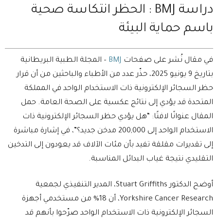
دراسة BMJ : الحظر انتكاسة صحية
باسم حماية البيئة
في مقال نُشر على صفحات
BMJ
– المجلة الطبية البريطانية
بتاريخ 9 يونيو 2025، حذّر عدد من الأطباء والباحثين من أن قرار
حظر السجائر الإلكترونية ذات الاستخدام الواحد في المملكة
المتحدة قد يؤدي إلى نتائج عكسية على الصحة العامة. حمل
المقال عنوانًا لافتًا: “هل يؤدي حظر السجائر الإلكترونية ذات
الاستخدام الواحد إلى 200,000 مدخن جديد؟”، في إشارة مباشرة
إلى تقديرات مقلقة تفيد بأن مئات الآلاف قد يعودون إلى التدخين
التقليدي نتيجة غياب البدائل المناسبة.
أوضح الدكتور Stuart Griffiths، المدير التنفيذي لجمعية
Yorkshire Cancer Research، أن 18% من مستخدمي أجهزة
السجائر الإلكترونية ذات الاستخدام الواحد صرّحوا بأنهم قد