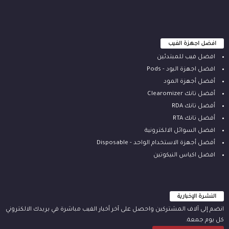
افضل اجهزة الفيب
افضل فيب للمبتدئين
افضل اجهزة البود - Pods
أفضل أجهزة المود
أفضل تانك Clearomizer
أفضل تانك RDA
أفضل تانك RTA
افضل السوائل الالكترونية
أفضل أجهزة الاستخدام الواحد - Disposable
افضل اكياس النيكوتين
النشرة الإخبارية
انضم إلى آلاف المشتركين واحصل على آخر أخبار الفيب مباشرة في بريدك الالكتروني
كل يوم جمعة.