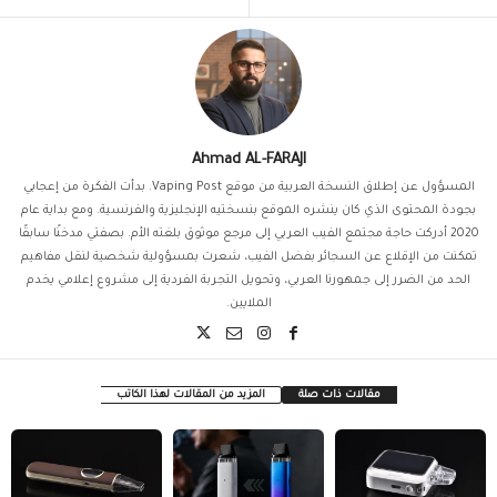
Ahmad AL-FARAJI
المسؤول عن إطلاق النسخة العربية من موقع Vaping Post. بدأت الفكرة من إعجابي
بجودة المحتوى الذي كان ينشره الموقع بنسختيه الإنجليزية والفرنسية. ومع بداية عام
2020 أدركت حاجة مجتمع الفيب العربي إلى مرجع موثوق بلغته الأم. بصفتي مدخنًا سابقًا
تمكنت من الإقلاع عن السجائر بفضل الفيب، شعرت بمسؤولية شخصية لنقل مفاهيم
الحد من الضرر إلى جمهورنا العربي، وتحويل التجربة الفردية إلى مشروع إعلامي يخدم
الملايين.
مقالات ذات صلة
المزيد من المقالات لهذا الكاتب