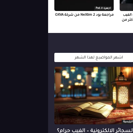
اجهزة الـ Pod
 الفيب
مراجعة بود NeXlim 2 من شركة OXVA
أكثر من
اشهر المواضيع لهذا الشهر
 الرئيسية
سجائر الالكترونية – الفيب حرام؟