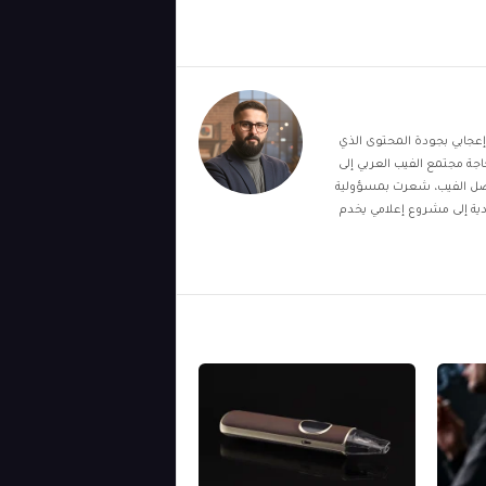
وقع Vaping Post. بدأت الفكرة من إعجابي بجودة المحتوى الذي
ه الإنجليزية والفرنسية. ومع بداية عام 2020 أدركت حاجة مجتمع الفيب العربي إلى
 بفضل الفيب، شعرت بمسؤولية
دية إلى مشروع إعلامي يخدم