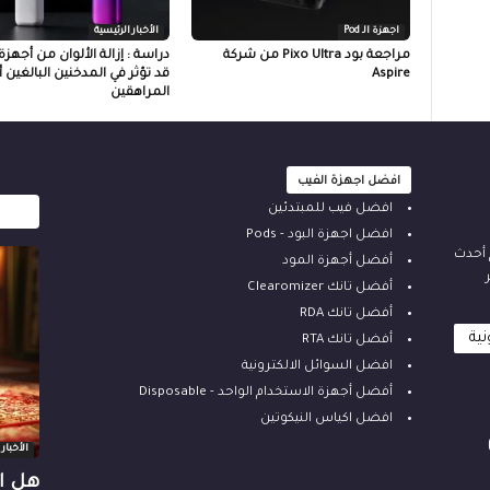
اجهزة الـ Pod
الأخبار الرئيسية
مراجعة بود Pixo Ultra من شركة
دراسة : إزالة الألوان من أجهزة
Aspire
قد تؤثر في المدخنين البالغين 
المراهقين
افضل اجهزة الفيب
افضل فيب للمبتدئين
افضل اجهزة البود - Pods
م أحدث
أفضل أجهزة المود
أفضل تانك Clearomizer
أفضل تانك RDA
نية
أفضل تانك RTA
افضل السوائل الالكترونية
أفضل أجهزة الاستخدام الواحد - Disposable
افضل اكياس النيكوتين
الأخبار
هل ال