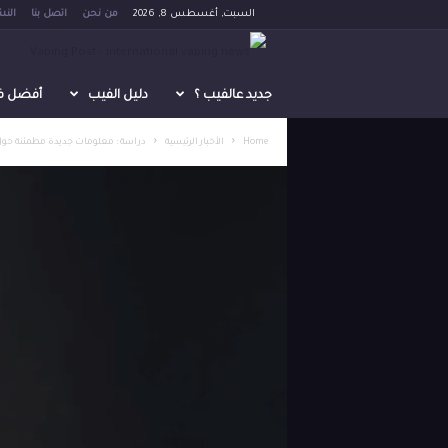
السبت, أغسطس 8, 2026
من نحن
اتصل بنا
النش
V
a
جديد عالفيب ؟
دليل الفيب
أفضل فيب 
p
Home
الأخبار الرئيسية
دراسة : معلومات جديدة مطمئنة حول آث
i
n
g
P
o
s
t