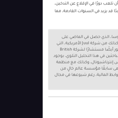
 تلعب دورًا في الإقلاع عن التدخين،
ًا قد يزيد في السنوات القادمة، مما
لوسا، الذي حصل في الماضي على
تمويل من شركة التبغ Philip Morris International، وكذلك من شركة Juul الأمريكية، التي
ينتمي جزء منها إلى شركة التبغ Altria. وكان البروفيسور أيضًا مستشارًا لشركة British
ضًا أحد الباحثين في هذا التحليل التلوي، بوجود
 إنترناشيونال، وكذلك مع منظمة
مى سابقًا مؤسسة عالم خالٍ من
وابط المالية، رغم شيوعها في مجال