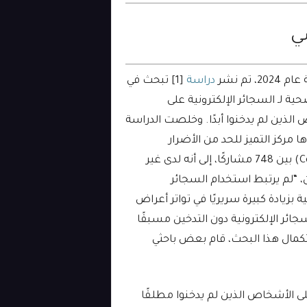
سي
20، تم نشر
دراسة
[1] تبحث في
صحية لـ السجائر الإلكترونية على
الذين لم يدخنوا أبدًا. وخلصت الدراسة
ها مركز التميز للحد من الأضرار
(CoEHAR) بين 748 مشاركًا، إلى أنه لدى غير
، “لم يرتبط استخدام السجائر
ية بزيادة كبيرة سريريًا في تواتر أعراض
جائر الإلكترونية دون التدخين مسبقًا
تكمال هذا البحث، قام بعض باحثي
لى الأشخاص الذين لم يدخنوا مطلقًا