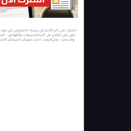
احصل على آخر الأخبار في بريدك الالكتروني كل يوم
ابقى على اطلاع على أخر التشريعات والقوانين - ال
والابحاث - ومراجعات احدث معدات السجائر الالكتر