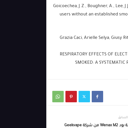
1 Goicoechea, J.Z., Boughner, A., Lee,
users without an established smok
2 Grazia Caci, Arielle Selya, Giusy 
RESPIRATORY EFFECTS OF ELECT
SMOKED: A SYSTEMATIC 
السابق
W من شركة Geekvape