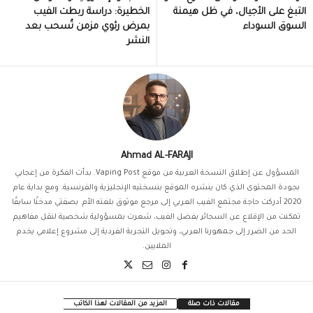
التبغ على الأجيال، في ظل هيمنة
الخطيرة: دراسة ربطت الفيب
السوق السوداء
بمرض رئوي مزمن تُسحب بعد
النشر
Ahmad AL-FARAJI
المسؤول عن إطلاق النسخة العربية من موقع Vaping Post. بدأت الفكرة من إعجابي
بجودة المحتوى الذي كان ينشره الموقع بنسختيه الإنجليزية والفرنسية. ومع بداية عام
2020 أدركت حاجة مجتمع الفيب العربي إلى مرجع موثوق بلغته الأم. بصفتي مدخنًا سابقًا
تمكنت من الإقلاع عن السجائر بفضل الفيب، شعرت بمسؤولية شخصية لنقل مفاهيم
الحد من الضرر إلى جمهورنا العربي، وتحويل التجربة الفردية إلى مشروع إعلامي يخدم
الملايين.
مقالات ذات صلة
المزيد من المقالات لهذا الكاتب