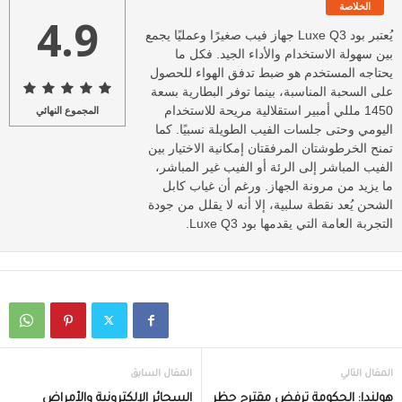
الخلاصة
4.9
يُعتبر بود Luxe Q3 جهاز فيب صغيرًا وعمليًا يجمع
بين سهولة الاستخدام والأداء الجيد. فكل ما
يحتاجه المستخدم هو ضبط تدفق الهواء للحصول
على السحبة المناسبة، بينما توفر البطارية بسعة
1450 مللي أمبير استقلالية مريحة للاستخدام
المجموع النهائي
اليومي وحتى جلسات الفيب الطويلة نسبيًا. كما
تمنح الخرطوشتان المرفقتان إمكانية الاختيار بين
الفيب المباشر إلى الرئة أو الفيب غير المباشر،
ما يزيد من مرونة الجهاز. ورغم أن غياب كابل
الشحن يُعد نقطة سلبية، إلا أنه لا يقلل من جودة
التجربة العامة التي يقدمها بود Luxe Q3.
المقال التالي
المقال السابق
هولندا: الحكومة ترفض مقترح حظر
السجائر الإلكترونية والأمراض