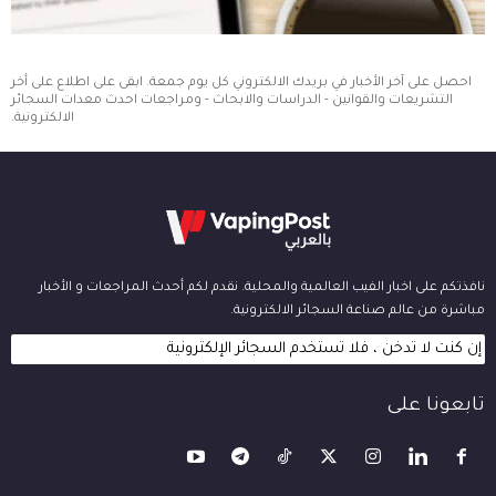
احصل على آخر الأخبار في بريدك الالكتروني كل يوم جمعة. ابقى على اطلاع على أخر
التشريعات والقوانين - الدراسات والابحاث - ومراجعات احدث معدات السجائر
الالكترونية.
نافذتكم على اخبار الفيب العالمية والمحلية. نقدم لكم أحدث المراجعات و الأخبار
مباشرة من عالم صناعة السجائر الالكترونية.
إن كنت لا تدخن ، فلا تستخدم السجائر الإلكترونية
تابعونا على