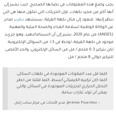
يجب وضع هذه المعلومات في نصابها الصحيح. حيث يشير إلى
أنها أكثر من مجرد نكهات، فإن الجزيئات التي تتكون منها هي التي
ننظر إليها. فنعود إلى مثال نكهة القرفة، يستشهد
بتقرير
صادر
عن الوكالة الوطنية لسلامة الغذاء والصحة البيئية والمهنية
(ANSES) من عام 2020، يشير إلى أن السينامالدهيد، وهو جزيء
موجود في نكهة القرفة، لوحظ في 3٪ من السوائل الإلكترونية.
لكن ب​​تركيز 0.3 ملجم / مل من السائل الإلكتروني، والحد الأقصى
للتركيز حوالي 8 ملجم / مل.
كلما قل عدد المكونات الموجودة في نكهات السائل،
كلما كان تركيبه الكيميائي أبسط، كلما قللنا من خطر
التحلل الحراري للجزيئات الموجودة في السائل، والتي
يمكن أن تولد غازات سامة.
Jérémie Pourchez، مدير الأبحاث في مركز سانت إتيان