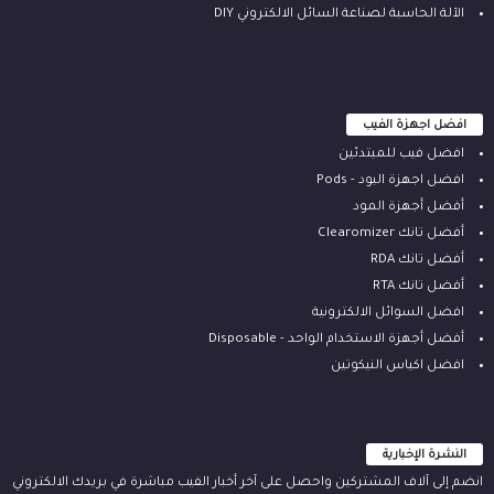
الآلة ‫الحاسبة لصناعة السائل الالكتروني‬ DIY
افضل اجهزة الفيب
افضل فيب للمبتدئين
افضل اجهزة البود - Pods
أفضل أجهزة المود
أفضل تانك Clearomizer
أفضل تانك RDA
أفضل تانك RTA
افضل السوائل الالكترونية
أفضل أجهزة الاستخدام الواحد - Disposable
افضل اكياس النيكوتين
النشرة الإخبارية
انضم إلى آلاف المشتركين واحصل على آخر أخبار الفيب مباشرة في بريدك الالكتروني