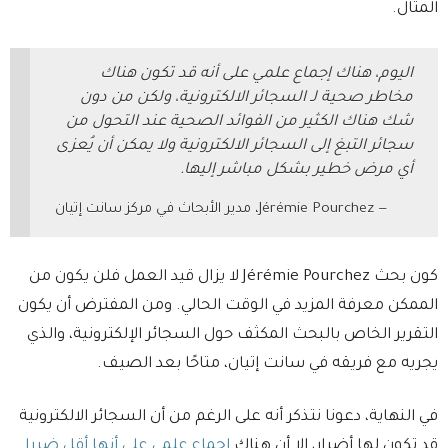
المثال.
اليوم، هناك إجماع علمي على أنه قد تكون هناك
مخاطر صحية لـ السجائر الالكترونية، ولكن من دون
شك هناك الكثير من الفوائد الصحية عند التحول من
سجائر التبغ إلى السجائر الالكترونية ولا يمكن أن يُعزى
أي مرض خطير بشكل مباشر إليها.
Jérémie Pourchez، مدير الأبحاث في مركز سانت إتيان
كون بحث Jérémie Pourchez لا يزال قيد العمل فلن يكون من
الممكن معرفة المزيد في الوقت الحالي. ومن المفترض أن يكون
التقرير الخاص بالبحث المكثف حول السجائر الإلكترونية، والذي
يجريه مع فريقه في سانت إتيان، متاحًا بعد الصيف.
في النهاية، دعونا نتذكر أنه على الرغم من أن السجائر الالكترونية
قد تكون لها أضرار، إلا أن هناك
إجماع علمي على أنها أقل ضررا