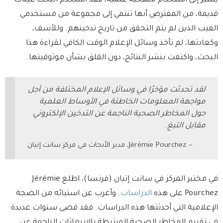
يشير إلى استخدام منهجية علمية، فقد استخدم البحث عينات
قديمة، من المفترض أنها تنتمي إلى مجموعة من مستخدمي
الفيب الذين لم يتم التحقق من تاريخ تدخينهم. وللأسف،
وكعادتها، لم تأخذ وسائل الإعلام الوقت الكافي لقراءة هذا
البحث، واكتفت بنشر النتائج، دون القلق بشأن موثوقيتها.
لقد تحدثت مؤخرًا في وسائل الإعلام المختلفة من أجل
مواجهة المعلومات الخاطئة في الأوساط العلمية
حول المخاطر الصحية الناجمة عن التدخين الإلكتروني
مقابل التبغ.
Jérémie Pourchez، مدير الأبحاث في مركز سانت إتيان
في مختبر المركز في سانت إتيان (فرنسا)، اطلع Jérémie
Pourchez على هذه
الدراسات
. وأعرب عن استيائه من الضجة
الإعلامية التي أحدثتها هذه الدراسات. فقد قضى سنوات عديدة
في تقييم المخاطر الصحية المرتبطة بالانبعاثات الناجمة عن