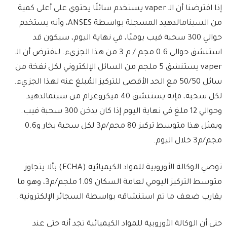
إذا افترضنا أن الـ vaper يستخدم سائلًا يحتوي على أعلى كمية
من السينامالدهيد المسجلة بواسطة ANSES، وأنه يستخدم
حوالي 300 سحبة فيب يوميًا، في نهاية اليوم، سيكون قد
استنشق حوالي 0.6 مجم / م 3 من هذا الجزيء. لنفترض أن الـ
vaper يستنشق 5 ملجم من السائل الإلكتروني لكل نفخة من
سائل 50/50 مع الحد الأقصى للتركيز المُبلغ عنه لهذا الجزيء.
لكل سحبة، فإنه يستنشق 40 ميكروغرام من سينمالدهيد
وحوالي 12 ملغ في نهاية اليوم إذا كان يدخن 300 سحبة فيب.
ويمثل هذا متوسط ​​تركيز 80 مجم/م3 لكل سحبة بخار و0.6
مجم/م3 خلال اليوم.
توصي الوكالة الأوروبية للمواد الكيميائية (ECHA) بألا يتجاوز
متوسط ​​التركيز اليومي لعامة السكان 1.09 ملجم/م3، وهو ما
يقارب ضعف ما تم استنشاقه بواسطة السجائر الإلكترونية.
حتى أن الوكالة الأوروبية للمواد الكيميائية تجد أنه حتى عند