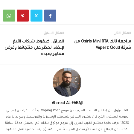
المقال التالي
المقال السابق
مراجعة تانك Osiris Mini RTA من
العراق : ضغوط شركات التبغ
شركة Vaperz Cloud
لإلغاء الحظر على منتجاتها وفرض
معايير جديدة
Ahmad AL-FARAJI
المسؤول عن إطلاق النسخة العربية من موقع Vaping Post. بدأت الفكرة من إعجابي
بجودة المحتوى الذي كان ينشره الموقع بنسختيه الإنجليزية والفرنسية. ومع بداية عام
2020 أدركت حاجة مجتمع الفيب العربي إلى مرجع موثوق بلغته الأم. بصفتي مدخنًا سابقًا
تمكنت من الإقلاع عن السجائر بفضل الفيب، شعرت بمسؤولية شخصية لنقل مفاهيم