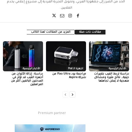
الحد من الضرر إلى جمهورنا العربي، وتحويل التجربة الفردية إلى مشروع إعلامي يخدم
الملايين.
مقالات ذات صلة
المزيد من المقالات لهذا الكاتب
الأخبار الرئيسية
اجهزة الـ Pod
الأخبار الرئيسية
دراسة تربط الفيب بتغيرات
مراجعة بود Pixo Ultra من
دراسة : إزالة الألوان من
جينية… نتائج مثيرة ومشاكل
شركة Aspire
أجهزة الفيب قد تؤثر في
منهجية لا يمكن تجاهلها
المدخنين البالغين أكثر من
المراهقين
Premium partner