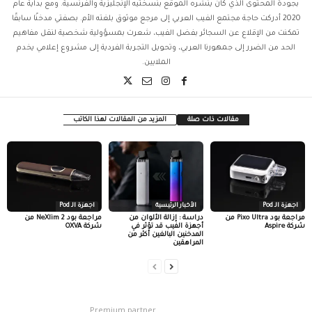
بجودة المحتوى الذي كان ينشره الموقع بنسختيه الإنجليزية والفرنسية. ومع بداية عام
2020 أدركت حاجة مجتمع الفيب العربي إلى مرجع موثوق بلغته الأم. بصفتي مدخنًا سابقًا
تمكنت من الإقلاع عن السجائر بفضل الفيب، شعرت بمسؤولية شخصية لنقل مفاهيم
الحد من الضرر إلى جمهورنا العربي، وتحويل التجربة الفردية إلى مشروع إعلامي يخدم
الملايين.
مقالات ذات صلة
المزيد من المقالات لهذا الكاتب
اجهزة الـ Pod
الأخبار الرئيسية
اجهزة الـ Pod
مراجعة بود Pixo Ultra من
دراسة : إزالة الألوان من
مراجعة بود NeXlim 2 من
شركة Aspire
أجهزة الفيب قد تؤثر في
شركة OXVA
المدخنين البالغين أكثر من
المراهقين
Premium partner