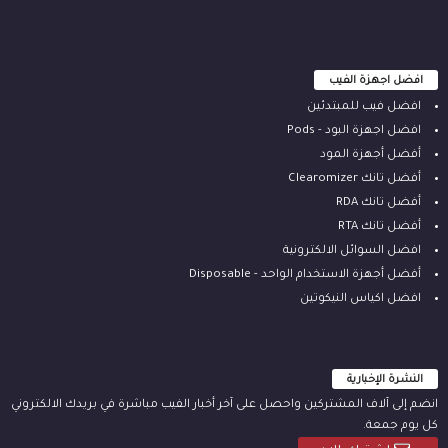
افضل اجهزة الفيب
افضل فيب للمبتدئين
افضل اجهزة البود - Pods
أفضل أجهزة المود
أفضل تانك Clearomizer
أفضل تانك RDA
أفضل تانك RTA
افضل السوائل الالكترونية
أفضل أجهزة الاستخدام الواحد - Disposable
افضل اكياس النيكوتين
النشرة الإخبارية
انضم إلى آلاف المشتركين واحصل على آخر أخبار الفيب مباشرة في بريدك الالكتروني
كل يوم جمعة.