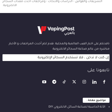
التشريعات والقوانين - الدراسات والابحاث - ومراجعات احدث معدات السجائر
الالكترونية.
نافذتكم على اخبار الفيب العالمية والمحلية. نقدم لكم أحدث المراجعات و الأخبار
مباشرة من عالم صناعة السجائر الالكترونية.
إن كنت لا تدخن ، فلا تستخدم السجائر الإلكترونية
تابعونا على
مواضيع مهمة :
الآلة ‫الحاسبة لصناعة السائل الالكتروني‬ DIY