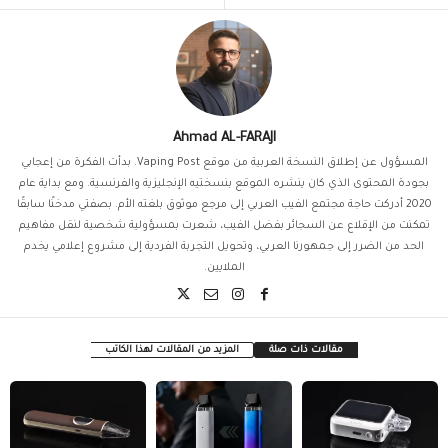
Ahmad AL-FARAJI
المسؤول عن إطلاق النسخة العربية من موقع Vaping Post. بدأت الفكرة من إعجابي
بجودة المحتوى الذي كان ينشره الموقع بنسختيه الإنجليزية والفرنسية. ومع بداية عام
2020 أدركت حاجة مجتمع الفيب العربي إلى مرجع موثوق بلغته الأم. بصفتي مدخنًا سابقًا
تمكنت من الإقلاع عن السجائر بفضل الفيب، شعرت بمسؤولية شخصية لنقل مفاهيم
الحد من الضرر إلى جمهورنا العربي، وتحويل التجربة الفردية إلى مشروع إعلامي يخدم
الملايين.
مقالات ذات صلة
المزيد من المقالات لهذا الكاتب