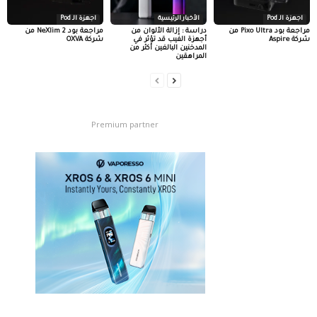
اجهزة الـ Pod
الأخبار الرئيسية
اجهزة الـ Pod
مراجعة بود Pixo Ultra من
دراسة : إزالة الألوان من
مراجعة بود NeXlim 2 من
شركة Aspire
أجهزة الفيب قد تؤثر في
شركة OXVA
المدخنين البالغين أكثر من
المراهقين
Premium partner