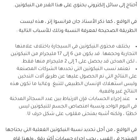
أحتاج إلى سائل إلكتروني يحتوي على هذا القدر من النيكوتين.
في الواقع ، كما ذكر الأستاذ جان فرانسوا إتر ، هذه ليست
الطريقة الصحيحة لمعرفة النسبة وذلك للأسباب التالية :
يختلف محتوى النيكوتين في السيجارة باختلاف علامتها
التجارية وحجمها. قد يكون من 6 إلى 17 مليجرام من النيكوتين
، لكن المدخن قد يحصل على 1 إلى 2 مليجرام منها فقط.
تعتمد نسب النيكوتين التي تحددها الشركات المصنعة
على النتائج التي تم الحصول عليها عن طريق آلات التدخين
وليس استهلاك الإنسان الطبيعي للتبغ. وغالبا ما تكون هذه
النتائج غير واقعية.
عند إجراء الحسابات فإن الارتباط بين عدد السجائر المدخنة
في اليوم الواحد ونسبة امتصاص الجسم للنيكوتين ليس
خطيًا ، ولكنه أشبه بمنحنى مقلوب على شكل حرف U.
في الواقع ، من أجل تحديد نسبة النيكوتين الفعلية التي يحتاجها
المبتدئ في الفيب ، يجب إجراء حسابات أكثر دقة ، ولهذا قام