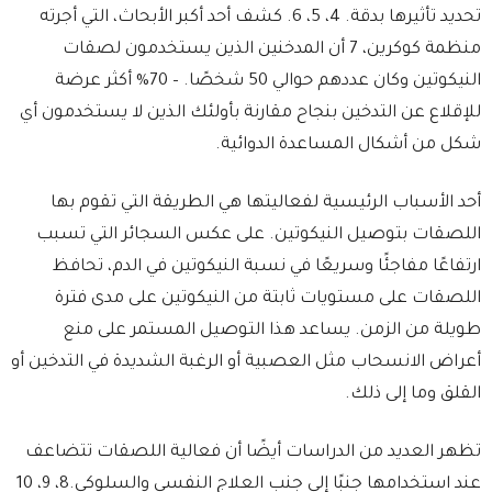
تحديد تأثيرها بدقة. 4، 5، 6. كشف أحد أكبر الأبحاث، التي أجرته
منظمة كوكرين، 7 أن المدخنين الذين يستخدمون لصقات
النيكوتين وكان عددهم حوالي 50 شخصًا. – 70% أكثر عرضة
للإقلاع عن التدخين بنجاح مقارنة بأولئك الذين لا يستخدمون أي
شكل من أشكال المساعدة الدوائية.
أحد الأسباب الرئيسية لفعاليتها هي الطريقة التي تقوم بها
اللصقات بتوصيل النيكوتين. على عكس السجائر التي تسبب
ارتفاعًا مفاجئًا وسريعًا في نسبة النيكوتين في الدم، تحافظ
اللصقات على مستويات ثابتة من النيكوتين على مدى فترة
طويلة من الزمن. يساعد هذا التوصيل المستمر على منع
أعراض الانسحاب مثل العصبية أو الرغبة الشديدة في التدخين أو
القلق وما إلى ذلك.
تظهر العديد من الدراسات أيضًا أن فعالية اللصقات تتضاعف
عند استخدامها جنبًا إلى جنب العلاج النفسي والسلوكي.8، 9، 10