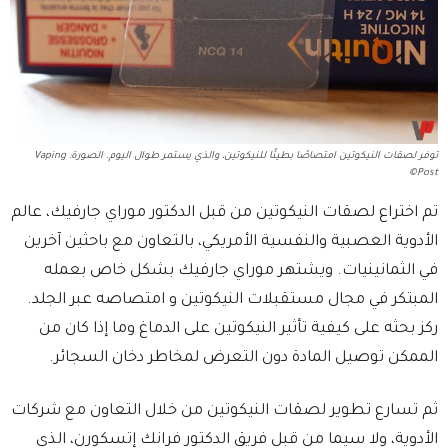
توفر لصقات النيكوتين امتصاصًا بطيئًا للنيكوتين، والذي يستمر طوال اليوم. الصورة: Vaping
Post©
تم اختراع لصقات النيكوتين من قبل الدكتور موراي جارفيك، عالم
الأدوية العصبية والنفسية الأمريكي، بالتعاون مع باحثين آخرين
في الثمانينيات. ويشتهر موراي جارفيك بشكل خاص بعمله
المبتكر في مجال مستقبلات النيكوتين و امتصاصه عبر الجلد.
ركز بحثه على كيفية تأثير النيكوتين على الدماغ وما إذا كان من
الممكن توصيل المادة دون التعرض لمخاطر دخان السجائر.
ثم تسارع تطوير لصقات النيكوتين من خلال التعاون مع شركات
الأدوية، ولا سيما من قبل فريق الدكتور فرانك إتسكورن، الذي