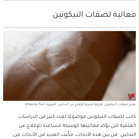
فعالية لصقات النيكوتين
تعتبر لصقات النيكوتين طريقة مجربة للإقلاع عن التدخين. الصورة: Vaping Post©
كانت لصقات النيكوتين موضوعًا لعدد كبير من الدراسات
العلمية التي تؤكد فعاليتها كوسيلة مساعدة للإقلاع عن
التدخين. من بين هذه الأبحاث، مكّنت العديد من الأبحاث من