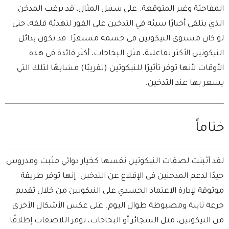
المفاجئة وغير المتوقعة. على سبيل المثال، قد يرغب المدخن
الذي يتلقى أخبارًا سيئة في التدخين على الفور لتهدئة قلقه، حتى
لو كان مستوى النيكوتين في جسمه مستقرًا. قد تكون بدائل
النيكوتين الأكثر تفاعلية، مثل البخاخات، أكثر فائدة في هذه
الأوقات لأنها توفر تأثيرًا للنيكوتين (تقريبًا) مشابهًا لتلك التي
يشعر بها عند التدخين.
ختاماً
لقد أثبتت لصقات النيكوتين نفسها كخيار دوائي مثبت ومدروس
جيدًا لدعم المدخنين في الإقلاع عن التدخين. إنها توفر طريقة
موثوقة لإدارة الاعتماد الجسدي على النيكوتين من خلال تقديم
جرعة ثابتة ومضبوطة طوال اليوم. على عكس الأشكال الأخرى
من النيكوتين، مثل السجائر أو البخاخات، توفر اللاصقات إطلاقًا