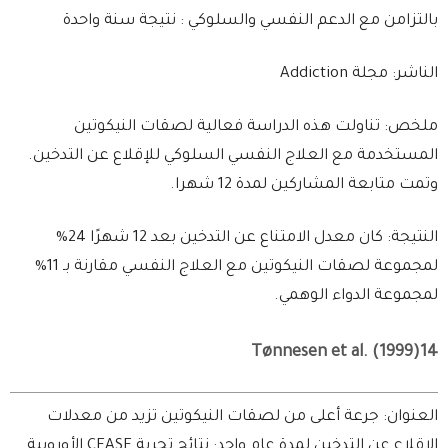
بالتزامن مع الدعم النفسي والسلوكي : نتيجة سنة واحدة
الناشر: مجلة Addiction
ملخص: تناولت هذه الدراسة فعالية لصقات النيكوتين
المستخدمة مع العلاج النفسي السلوكي للإقلاع عن التدخين.
وتمت متابعة المشاركين لمدة 12 شهرا.
النتيجة: كان معدل الامتناع عن التدخين بعد 12 شهرًا 24%
لمجموعة لصقات النيكوتين مع العلاج النفسي مقارنة بـ 11%
لمجموعة الدواء الوهمي.
Tønnesen et al. (1999)14
العنوان: جرعة أعلى من لصقات النيكوتين تزيد من معدلات
الإقلاع عن التدخين لمدة عام واحد: نتائج تجربة CEASE الأوروبية