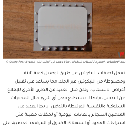
يعد الامتصاص البطيء لـ لصقات النيكوتين ميزة وعيب في الوقت ذاته. الصورة: Vaping Post©
تعمل لصقات النيكوتين عن طريق توصيل كمية ثابتة
ومضبوطة من النيكوتين عبر الجلد، مما يساعد على تقليل
أعراض الانسحاب. ولكن مثل العديد من الطرق الأخرى للإقلاع
عن التدخين، فإنها لا تستطيع فعل أي شيء حيال المحفزات
السلوكية والنفسية المرتبطة بالتدخين. يربط العديد من
المدخنين السجائر بالعادات اليومية أو لحظات معينة مثل
استراحات القهوة أو استهلاك الكحول أو المواقف العصيبة على