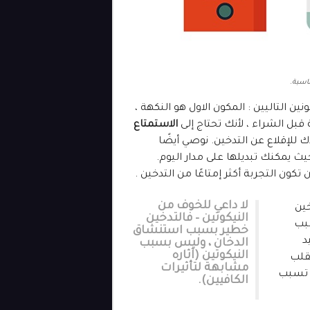
ناسبة.
ن التاليين : المكون الاول هو النكهة ،
 قبل الشراء ، لأنك تحتاج إلى
الاستمتاع
 للإقلاع عن التدخين. نوصي أيضًا
يث يمكنك تبديلها على مدار اليوم.
كون التجربة أكثر إمتاعًا من التدخين .
لا داعي للخوف من
خين
النيكوتين – فالتدخين
سبب
خطير بسبب استنشاق
يد
الدخان ، وليس بسبب
النيكوتين (آثاره
لقلب
مشابهة لتأثيرات
ن تسبب
الكافيين).