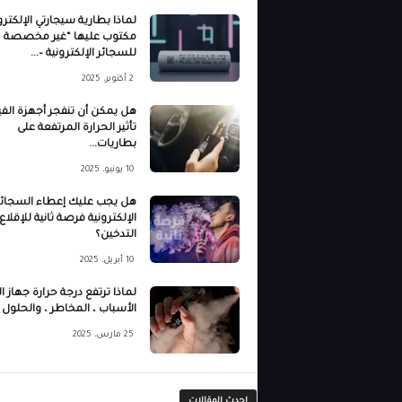
لماذا بطارية سيجارتي الإلكترو
مكتوب عليها “غير مخصصة
للسجائر الإلكترونية –...
2 أكتوبر، 2025
هل يمكن أن تنفجر أجهزة الف
تأثير الحرارة المرتفعة على
بطاريات...
10 يونيو، 2025
هل يجب عليك إعطاء السجائر
الإلكترونية فرصة ثانية للإقلاع
التدخين؟
10 أبريل، 2025
لماذا ترتفع درجة حرارة جهاز ا
الأسباب ، المخاطر ، والحلول
25 مارس، 2025
احدث المقالات