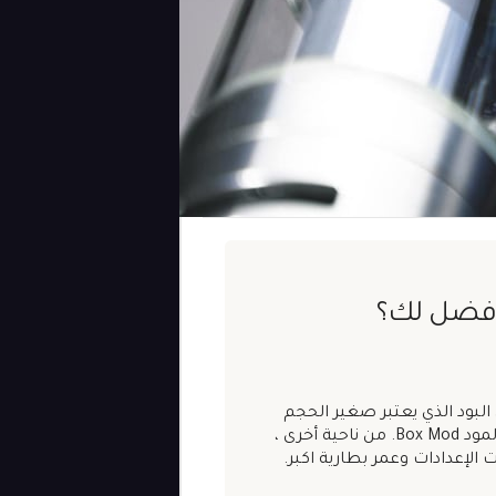
لافضل لك؟
 البود الذي يعتبر صغير الحجم
وسهل الاستخدام. لكن بعمر بطارية اقل من اجهزة المود Box Mod. من ناحية أخرى ،
ت الإعدادات وعمر بطارية اكبر.