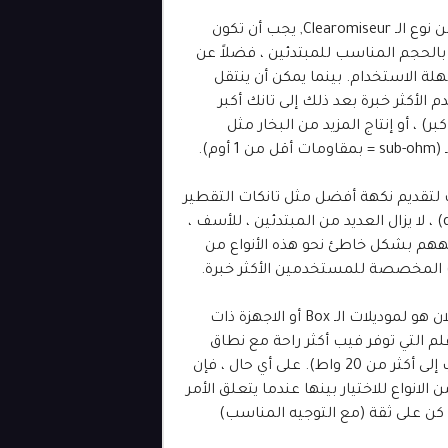
تانكات من نوع الـ Clearomiseur, يجب أن تكون
 بالحجم المناسب للمبتدئين ، فضلاً عن
لة الاستخدام. بينما يمكن أن ينتقل
الأكثر خبرة بعد ذلك إلى تانك أكبر
ر) ، أو إنتاج المزيد من البخار مثل
1 أوم).
ت لتقديم نكهة أفضل مثل تانكات التقطير
(drippers) ، لا يزال العديد من المبتدئين ، للأسف ،
ههم بشكل خاطئ نحو هذه الأنواع من
المخصصة للمستخدمين الأكثر خبرة.
الاتجاه الان هو لموديلات الـ Box أو الاجهزة ذات
م التي توفر فيب أكثر راحة مع نطاق
قابل للتعديل من المستويات (لا يحتاج المبتدئين في الغالب إلى أكثر من 20 واط). على أي حال ، فإن
الانواع للاختيار بينها عندما يتعلق الأمر
 كن على ثقة (مع التوجيه المناسب)