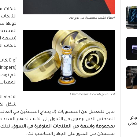
التانكات
اجهزة الفيب الصغيرة من نوع بود
كونها سه
المستخدم 
(بسعة اكب
تانكات الـ (sub-ohm = بمقاومات أقل من 
أو تانكا
يتم توجي
المعدات 
أحد نماذج تانكات الـ Clearomiseur
شكل القل
ائر
المدخنين الذين يرغبون في التحول إلى الفيب لديهم العديد من 
خصائي
بمجموعة واسعة من المنتجات المتوفرة في السوق
, لذلك
ستتمكن من العثور على الجهاز المناسب لك.