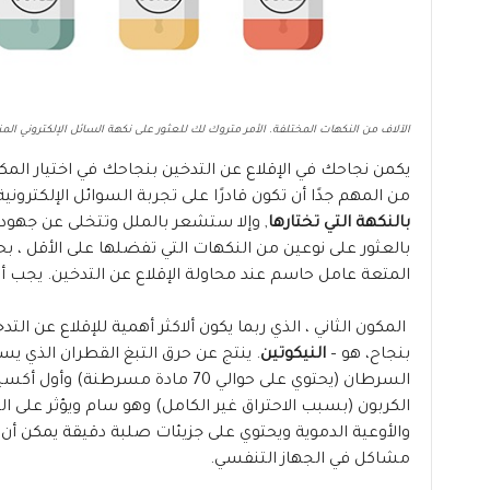
الآلاف من النكهات المختلفة. الأمر متروك لك للعثور على نكهة السائل الإلكتروني الم
يكمن نجاحك في الإقلاع عن التدخين بنجاحك في اختيار المكوني
من المهم جدًا أن تكون قادرًا على تجربة السوائل الإلكترونية
بالنكهة التي تختارها
, وإلا ستشعر بالملل وتتخلى عن جهودك
بالعثور على نوعين من النكهات التي تفضلها على الأقل ، بح
المتعة عامل حاسم عند محاولة الإقلاع عن التدخين. يجب أن ت
المكون الثاني ، الذي ربما يكون ألاكثر أهمية للإقلاع عن التد
بنجاح، هو –
النيكوتين
. ينتج عن حرق التبغ القطران الذي ي
السرطان (يحتوي على حوالي 70 مادة مسرطنة) وأول أكس
الكربون (بسبب الاحتراق غير الكامل) وهو سام ويؤثر على ا
والأوعية الدموية ويحتوي على جزيئات صلبة دقيقة يمكن أ
مشاكل في الجهاز التنفسي.