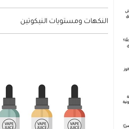
لى
ق
النكهات ومستويات النيكوتين
ًا؟
ي
لوز
ة
نية
رًا