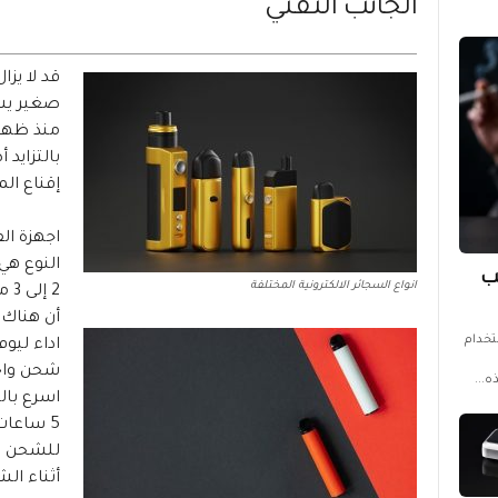
الجانب التقني
قد لا يز
صغير يشب
بالتزايد
إقناع الم
اجهزة الف
النوع هي 
ب
انواع السجائر الالكترونية المختلفة
أن هناك 
تخدام
شحن واحد
...
للشحن فه
أثناء الش