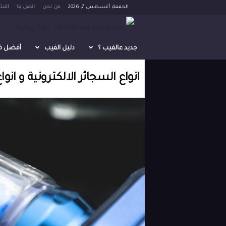
الجمعة, أغسطس 7, 2026
من نحن
اتصل بنا
النش
V
a
جديد عالفيب ؟
دليل الفيب
أفضل فيب 
p
انواع السجائر الالكترونية و انو
i
n
g
P
o
s
t