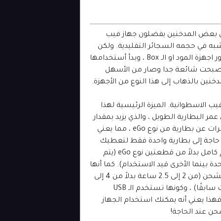
ال بعض المدخنين يفضلون جهاز فيب
ه في حجمه السجائر التقليدية. ولكن
منذ ظهور اجهزة المود او الـ Box ، وبدأ أستخدامها
 أصبحت شائعة جدا وصار من الأسهل
دخنين بالذهاب إلى هذا النوع من الأجهزة.
يب الاسطوانية. الميزة الرئيسية لهذا
عمر البطارية الطويل ، والذي يزيد بمقدار
2 إلى 3 مرات عن بطارية من نوع eGo ، مما يعني
حاجة إلى بطارية واحدة فقط لتعطيك
اداء ليوم كامل بدلاً من قطعتين نوع eGo (يتم
ة بينما الأخرى قيد الاستخدام). كما أنها
اسرع بالشحن (من 2 إلى 2.5 ساعة بدلاً من 4 إلى
5 ساعات سابقًا) ، وكونها تستخدم الـ USB
ذا يعني أنه يمكنك استخدام الجهاز
حن عند الحاجة!