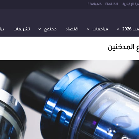
رة الإخبارية
ENGLISH
FRANÇAIS
2026
مراجعات
اقتصاد
مجتمع
تشريعات
در
اع المدخنين