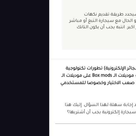
 سيحدد طريقة تقديم نكهات
و الحال مع سيجارة التبغ أو مباشر
كبر. انتبه يجب أن يكون التانك
جائر الإلكترونية) تطورات تكنولوجية
سريعة خاصة في السنوات الخمس الاخيرة. فقد استحوذت موديلات الـ Box mods على موديلات الـ
 مما صعب الاختيار وخصوصا للمستخدمي
 إجابة سهلة لهذا السؤال. إليك هذا
 سيجارة إلكترونية يجب أن أشتريها؟