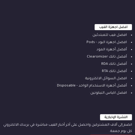
افضل اجهزة الفيب
افضل فيب للمبتدئين
افضل اجهزة البود - Pods
أفضل أجهزة المود
أفضل تانك Clearomizer
أفضل تانك RDA
أفضل تانك RTA
افضل السوائل الالكترونية
أفضل أجهزة الاستخدام الواحد - Disposable
افضل اكياس النيكوتين
النشرة الإخبارية
انضم إلى آلاف المشتركين واحصل على آخر أخبار الفيب مباشرة في بريدك الالكتروني
كل يوم جمعة.