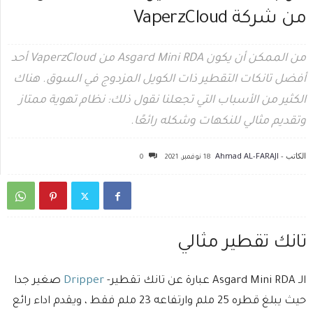
من شركة VaperzCloud
من الممكن أن يكون Asgard Mini RDA من VaperzCloud أحد
أفضل تانكات التقطير ذات الكويل المزدوج في السوق. هناك
الكثير من الأسباب التي تجعلنا نقول ذلك: نظام تهوية ممتاز
وتقديم مثالي للنكهات وشكله رائعًا.
الكاتب -
Ahmad AL-FARAJI
18 نوفمبر، 2021
0
تانك تقطير مثالي
الـ Asgard Mini RDA عبارة عن تانك تقطير-
Dripper
صغير جدا
حيث يبلغ قطره 25 ملم وارتفاعه 23 ملم فقط ، ويقدم اداء رائع