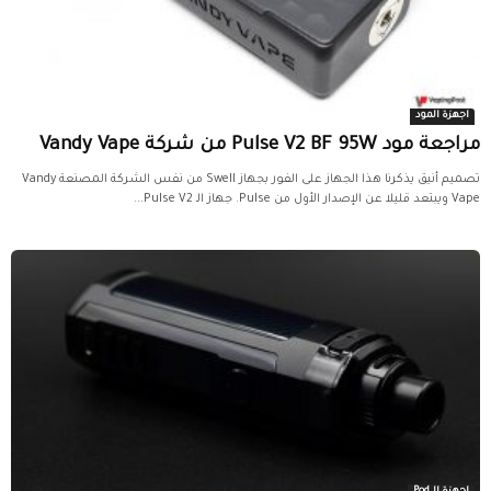
اجهزة المود
مراجعة مود Pulse V2 BF 95W من شركة Vandy Vape
تصميم أنيق يذكرنا هذا الجهاز على الفور بجهاز Swell من نفس الشركة المصنعة Vandy
Vape ويبتعد قليلا عن الإصدار الأول من Pulse. جهاز الـ Pulse V2...