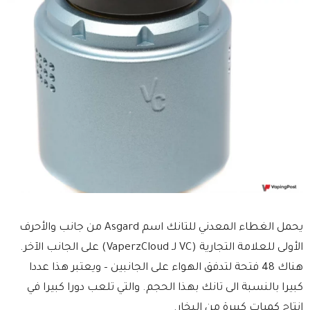
يحمل الغطاء المعدني للتانك اسم Asgard من جانب والأحرف
الأولى للعلامة التجارية (VC لـ VaperzCloud) على الجانب الآخر.
هناك 48 فتحة لتدفق الهواء على الجانبين – ويعتبر هذا عددا
كبيرا بالنسبة الى تانك بهذا الحجم. والتي تلعب دورا كبيرا في
إنتاج كميات كبيرة من البخار.