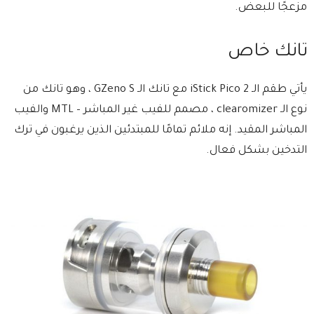
مزعجًا للبعض.
تانك خاص
يأتي طقم الـ iStick Pico 2 مع تانك الـ GZeno S ، وهو تانك من
نوع الـ clearomizer ، مصمم للفيب غير المباشر – MTL والفيب
المباشر المقيد. إنه ملائم تمامًا للمبتدئين الذين يرغبون في ترك
التدخين بشكل فعال.