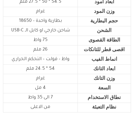
ابعاد امود
54.5 * 50 * 27.5 ملم
وزن المود
غرام
حجم البطارية
بطارية واحدة – 18650
الشحن
شاحن خارجي او كابل الـ USB-C
الطاقة القصوى
75 واط
اقصى قطر للتانكات
26 ملم
انماط الفيب
واط – فولت – التحكم الحراري
ابعاد التانك
54 * 24.5 ملم
وزن التانك
غرام
السعة
4 مل
نطاق الاستخدام
7 الى 35 واط
نظام التعبئة
من الاعلى