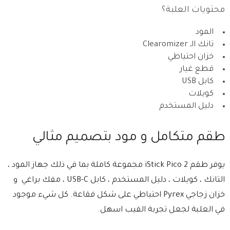
محتويات العلبة؟
المود
تانك الـ Clearomizer
خزان احتياطي
قطع غيار
كابل USB
كويلات
دليل المستخدم
طقم متكامل و مود بتصميم مثالي
يوفر طقم iStick Pico 2 مجموعة كاملة بما في ذلك جهاز المود ،
التانك ، كويلات ، دليل المستخدم ، كابل USB-C ، مفك براغي و
خزان زجاجي Pyrex احتياطي على شكل فقاعة. كل شيء موجود
في العلبة لجعل تجربة الفيب اسهل.