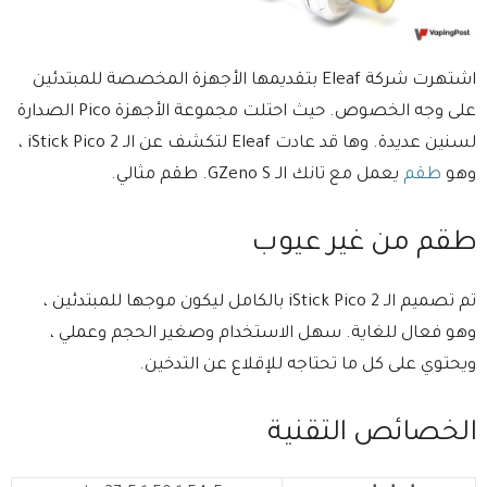
اشتهرت شركة Eleaf بتقديمها الأجهزة المخصصة للمبتدئين
على وجه الخصوص. حيث احتلت مجموعة الأجهزة Pico الصدارة
لسنين عديدة. وها قد عادت Eleaf لتكشف عن الـ iStick Pico 2 ،
وهو
طقم
يعمل مع تانك الـ GZeno S. طقم مثالي.
طقم من غير عيوب
تم تصميم الـ iStick Pico 2 بالكامل ليكون موجها للمبتدئين ،
وهو فعال للغاية. سهل الاستخدام وصغير الحجم وعملي ،
ويحتوي على كل ما تحتاجه للإقلاع عن التدخين.
الخصائص التقنية