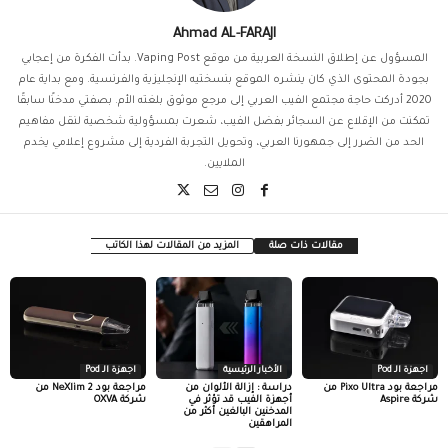
Ahmad AL-FARAJI
المسؤول عن إطلاق النسخة العربية من موقع Vaping Post. بدأت الفكرة من إعجابي
بجودة المحتوى الذي كان ينشره الموقع بنسختيه الإنجليزية والفرنسية. ومع بداية عام
2020 أدركت حاجة مجتمع الفيب العربي إلى مرجع موثوق بلغته الأم. بصفتي مدخنًا سابقًا
تمكنت من الإقلاع عن السجائر بفضل الفيب، شعرت بمسؤولية شخصية لنقل مفاهيم
الحد من الضرر إلى جمهورنا العربي، وتحويل التجربة الفردية إلى مشروع إعلامي يخدم
الملايين.
مقالات ذات صلة
المزيد من المقالات لهذا الكاتب
اجهزة الـ Pod
الأخبار الرئيسية
اجهزة الـ Pod
مراجعة بود Pixo Ultra من
دراسة : إزالة الألوان من
مراجعة بود NeXlim 2 من
شركة Aspire
أجهزة الفيب قد تؤثر في
شركة OXVA
المدخنين البالغين أكثر من
المراهقين