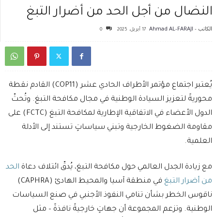
النضال من أجل الحد من أضرار التبغ
الكاتب -
Ahmad AL-FARAJI
17 أبريل، 2025
0
يُعتبر اجتماع مؤتمر الأطراف الحادي عشر (COP11) القادم نقطة
محوريةً لتعزيز السيادة الوطنية في مجال مكافحة التبغ. وتُحثّ
الدول الأعضاء في الاتفاقية الإطارية لمكافحة التبغ (FCTC) على
مقاومة الضغوط الخارجية وتبني سياساتٍ تستند إلى الأدلة
العلمية.
مع زيادة الجدل العالمي حول مكافحة التبغ، يُدقّ ائتلاف دعاة
الحد
من أضرار التبغ
في منطقة آسيا والمحيط الهادئ (CAPHRA)
ناقوس الخطر بشأن تنامي النفوذ الأجنبي في صنع السياسات
الوطنية. وتزعم المجموعة أن جهاتٍ خارجيةً نافذةً – مثل