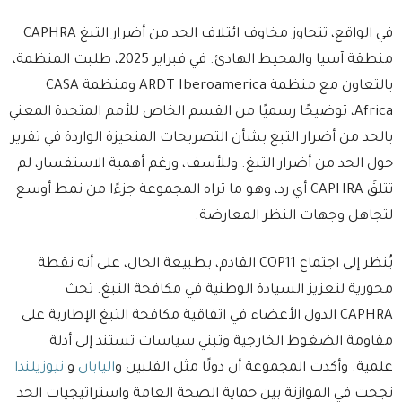
في الواقع، تتجاوز مخاوف ائتلاف الحد من أضرار التبغ CAPHRA
منطقة آسيا والمحيط الهادئ. في فبراير 2025، طلبت المنظمة،
بالتعاون مع منظمة ARDT Iberoamerica ومنظمة CASA
Africa، توضيحًا رسميًا من القسم الخاص للأمم المتحدة المعني
بالحد من أضرار التبغ بشأن التصريحات المتحيزة الواردة في تقرير
حول الحد من أضرار التبغ. وللأسف، ورغم أهمية الاستفسار، لم
تتلقَ CAPHRA أي رد، وهو ما تراه المجموعة جزءًا من نمط أوسع
لتجاهل وجهات النظر المعارضة.
يُنظر إلى اجتماع COP11 القادم، بطبيعة الحال، على أنه نقطة
محورية لتعزيز السيادة الوطنية في مكافحة التبغ. تحث
CAPHRA الدول الأعضاء في اتفاقية مكافحة التبغ الإطارية على
مقاومة الضغوط الخارجية وتبني سياسات تستند إلى أدلة
علمية. وأكدت المجموعة أن دولًا مثل الفلبين و
اليابان
و
نيوزيلندا
نجحت في الموازنة بين حماية الصحة العامة واستراتيجيات الحد