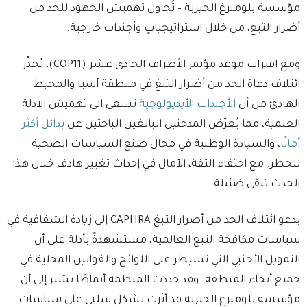
مؤسسة بلومبرغ الخيرية – تُحاول تهميش الجهود للحد من
أضرار التبغ، من خلال استراتيجياتٍ وأجندات خارجية.
ومع اقتراب موعد مؤتمر الأطراف الحادي عشر (COP11)، يُحذّر
ائتلاف دعاة الحد من أضرار التبغ في منطقة آسيا والمحيط
الهادئ من أن
الأجندات الأيديولوجية
تسعى الى تهميش الادلة
العلمية، مما يُعرّض المدخنين البالغين الباحثين عن
بدائل أكثر
أمانًا
، والسيادة الوطنية في مجال صنع السياسات الصحية
للخطر. مع اختفاء الثقة، الآمال في إحداث تغيير هادف خلال هذا
الحدث تبقى ضئيلة.
يدعو ائتلاف الحد من أضرار التبغ CAPHRA إلى زيادة الشفافية في
سياسات مكافحة التبغ العالمية، مستشهدةً بأدلة على أن
التمويل الأجنبي التي تسيطر على اللوائح والقوانين المحلية في
جميع أنحاء المنطقة. وقد حددت المنظمة أنماطًا تشير إلى أن
مؤسسة بلومبرغ الخيرية قد أثرت بشكل سلبي على سياسات