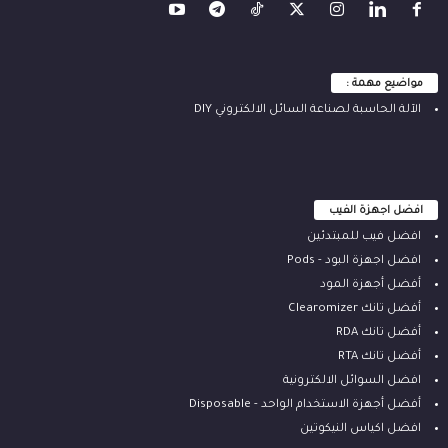
مواضيع مهمة :
الآلة ‫الحاسبة لصناعة السائل الالكتروني‬ DIY
افضل اجهزة الفيب
افضل فيب للمبتدئين
افضل اجهزة البود - Pods
أفضل أجهزة المود
أفضل تانك Clearomizer
أفضل تانك RDA
أفضل تانك RTA
افضل السوائل الالكترونية
أفضل أجهزة الاستخدام الواحد - Disposable
افضل اكياس النيكوتين