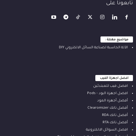
تابعونا على
مواضيع مهمة :
الآلة ‫الحاسبة لصناعة السائل الالكتروني‬ DIY
افضل اجهزة الفيب
افضل فيب للمبتدئين
افضل اجهزة البود - Pods
أفضل أجهزة المود
أفضل تانك Clearomizer
أفضل تانك RDA
أفضل تانك RTA
افضل السوائل الالكترونية