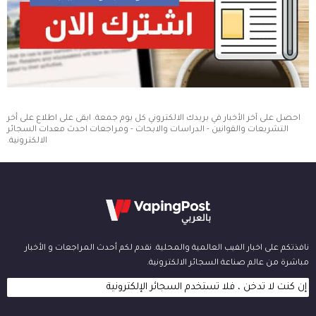
احصل على آخر الأخبار في بريدك الالكتروني كل يوم جمعة. ابقى على اطلاع على أخر
التشريعات والقوانين - الدراسات والابحاث - ومراجعات احدث معدات السجائر
الالكترونية.
نافذتكم على اخبار الفيب العالمية والمحلية. نقدم لكم أحدث المراجعات و الأخبار
مباشرة من عالم صناعة السجائر الالكترونية.
إن كنت لا تدخن ، فلا تستخدم السجائر الإلكترونية