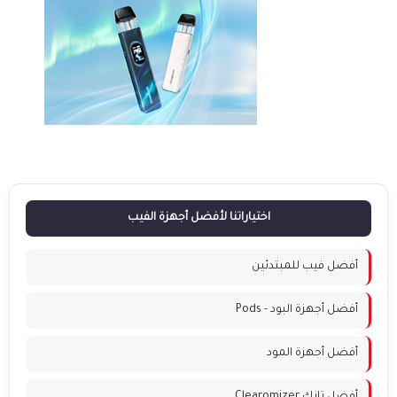
اختياراتنا لأفضل أجهزة الفيب
أفضل فيب للمبتدئين
أفضل أجهزة البود - Pods
أفضل أجهزة المود
أفضل تانك Clearomizer