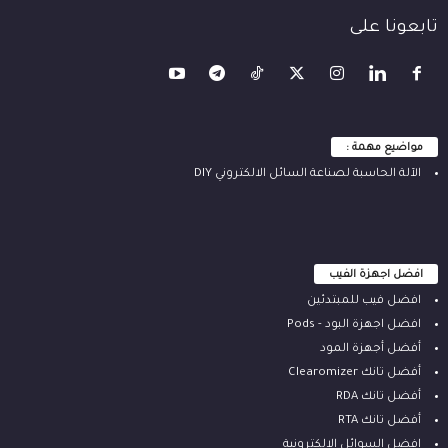
تابعونا على
مواضيع مهمة :
الآلة ‫الحاسبة لصناعة السائل الالكتروني‬ DIY
افضل اجهزة الفيب
افضل فيب للمبتدئين
افضل اجهزة البود - Pods
أفضل أجهزة المود
أفضل تانك Clearomizer
أفضل تانك RDA
أفضل تانك RTA
افضل السوائل الالكترونية