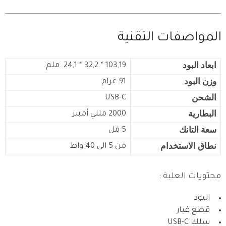
المواصفات التقنية
ابعاد البود
103,19 * 32,2 * 24,1 ملم
وزن البود
91 غرام
الشحن
USB-C
البطارية
2000
مللي أمبير
سعة التانك
5 مل
نطاق الاستخدام
من 5 الى 40 واط
محتويات العلبة :
البود
قطع غيار
سلك USB-C