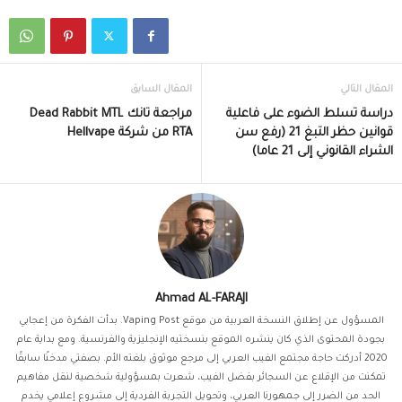
المقال التالي
المقال السابق
دراسة تسلط الضوء على فاعلية
مراجعة تانك Dead Rabbit MTL
قوانين حظر التبغ 21 (رفع سن
RTA من شركة Hellvape
الشراء القانوني إلى 21 عاما)
Ahmad AL-FARAJI
المسؤول عن إطلاق النسخة العربية من موقع Vaping Post. بدأت الفكرة من إعجابي
بجودة المحتوى الذي كان ينشره الموقع بنسختيه الإنجليزية والفرنسية. ومع بداية عام
2020 أدركت حاجة مجتمع الفيب العربي إلى مرجع موثوق بلغته الأم. بصفتي مدخنًا سابقًا
تمكنت من الإقلاع عن السجائر بفضل الفيب، شعرت بمسؤولية شخصية لنقل مفاهيم
الحد من الضرر إلى جمهورنا العربي، وتحويل التجربة الفردية إلى مشروع إعلامي يخدم