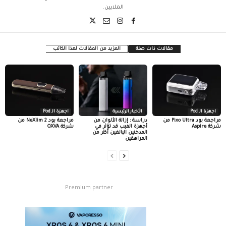
الملايين.
مقالات ذات صلة
المزيد من المقالات لهذا الكاتب
اجهزة الـ Pod
الأخبار الرئيسية
اجهزة الـ Pod
مراجعة بود Pixo Ultra من
دراسة : إزالة الألوان من
مراجعة بود NeXlim 2 من
شركة Aspire
أجهزة الفيب قد تؤثر في
شركة OXVA
المدخنين البالغين أكثر من
المراهقين
Premium partner