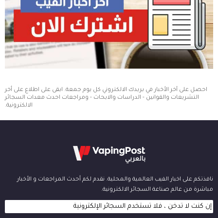
احصل على آخر الأخبار في بريدك الالكتروني كل يوم جمعة. ابقى على اطلاع على أخر
التشريعات والقوانين - الدراسات والابحاث - ومراجعات احدث معدات السجائر
الالكترونية.
نافذتكم على اخبار الفيب العالمية والمحلية. نقدم لكم أحدث المراجعات و الأخبار
مباشرة من عالم صناعة السجائر الالكترونية.
إن كنت لا تدخن ، فلا تستخدم السجائر الإلكترونية