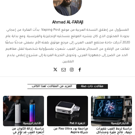
Ahmad AL-FARAJI
المسؤول عن إطلاق النسخة العربية من موقع Vaping Post. بدأت الفكرة من إعجابي
بجودة المحتوى الذي كان ينشره الموقع بنسختيه الإنجليزية والفرنسية. ومع بداية عام
2020 أدركت حاجة مجتمع الفيب العربي إلى مرجع موثوق بلغته الأم. بصفتي مدخنًا سابقًا
تمكنت من الإقلاع عن السجائر بفضل الفيب، شعرت بمسؤولية شخصية لنقل مفاهيم
الحد من الضرر إلى جمهورنا العربي، وتحويل التجربة الفردية إلى مشروع إعلامي يخدم
الملايين.
مقالات ذات صلة
المزيد من المقالات لهذا الكاتب
الأخبار الرئيسية
اجهزة الـ Pod
الأخبار الرئيسية
دراسة تربط الفيب بتغيرات
مراجعة بود Pixo Ultra من
دراسة : إزالة الألوان من
جينية… نتائج مثيرة ومشاكل
شركة Aspire
أجهزة الفيب قد تؤثر في