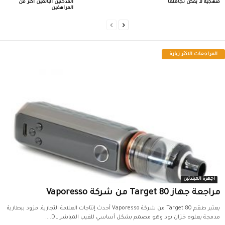
منهجية لا يمكن تجاهلها
المدخنين البالغين أكثر من
المراهقين
المراجعات الاكثر زيارة
اجهزة المبتدئين
مراجعة جهاز Target 80 من شركة Vaporesso
يعتبر طقم Target 80 من شركة Vaporesso أحدث إنتاجات العلامة التجارية. مزود ببطارية
مدمجة يعلوه خزان بود وهو مصمم بشكل أساسي للفيب المباشر DL....