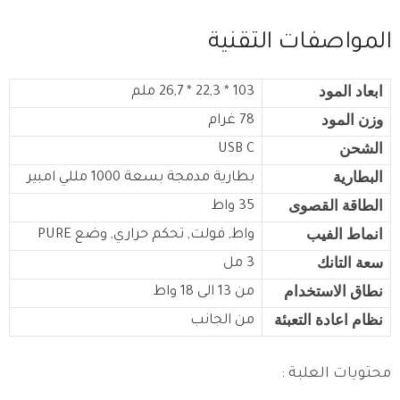
المواصفات التقنية
ابعاد المود
103 * 22,3 * 26,7 ملم
وزن المود
78 غرام
الشحن
USB C
البطارية
بطارية مدمجة بسعة 1000 مللي امبير
الطاقة القصوى
35 واط
انماط الفيب
واط, فولت, تحكم حراري,
وضع PURE
سعة التانك
3 مل
نطاق الاستخدام
من 13 الى 18 واط
نظام اعادة التعبئة
من الجانب
محتويات العلبة :