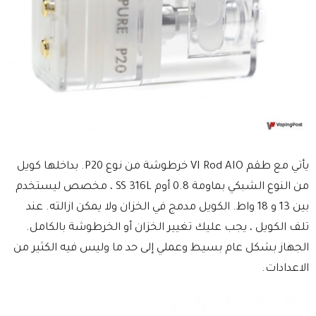
يأتي مع طقم VI Rod AIO خرطوشة من نوع P20. بداخلها كويل
من النوع الشبكي بماومة 0.8 أوم SS 316L ، مخصص ليستخدم
بين 13 و 18 واط. الكويل مدمج في الخزان ولا يمكن ازالته. عند
تلف الكويل ، يجب عليك تغيير الخزان أو الخرطوشة بالكامل.
الجهاز بشكل عام بسيط وعملي إلى حد ما وليس فيه الكثير من
الاعدادات.