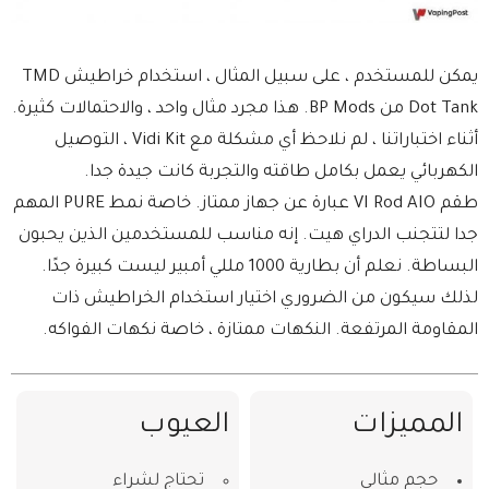
يمكن للمستخدم ، على سبيل المثال ، استخدام خراطيش TMD
Dot Tank من BP Mods. هذا مجرد مثال واحد ، والاحتمالات كثيرة.
أثناء اختباراتنا ، لم نلاحظ أي مشكلة مع Vidi Kit ، التوصيل
الكهربائي يعمل بكامل طاقته والتجربة كانت جيدة جدا.
طقم VI Rod AIO عبارة عن جهاز ممتاز. خاصة نمط PURE المهم
جدا لتتجنب الدراي هيت. إنه مناسب للمستخدمين الذين يحبون
البساطة. نعلم أن بطارية 1000 مللي أمبير ليست كبيرة جدًا.
لذلك سيكون من الضروري اختيار استخدام الخراطيش ذات
المقاومة المرتفعة. النكهات ممتازة ، خاصة نكهات الفواكه.
المميزات
العيوب
حجم مثالي
تحتاج لشراء