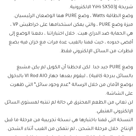
شريحة YiHi SX503J الالكترونية.
وضع الطاقة Watts ، وضع PURE هما الوضعان الرئيسيان.
ميزة وضع PURE ، والتي يمكن استخدامها على خراطيش VP ،
هي الحماية ضد الدراي هيت. خلال اختباراتنا ، دفعنا الوضع إلى
أقصى حدوده ، حيث قمنا بالفيب عدة مرات مع خزان فيه بضع
قطرات من السائل الإلكتروني فقط.
وضع PURE جيد جدا. لكن لاحظنا أن الكويل لم يكن مشبع
بالسائل بدرجة كافية) ، ليقوم بعدها جهاز VI Rod AIO بالدخول
بوضع الأمان من خلال الرسالة “عدم وجود سائل” التي ظهرت
على الشاشة.
لن تعاني من الطعم المحترق في حالة لم تنتبه لمستوى السائل
الإلكتروني المتبقي.
النسخة التي قمنا باختبارها هي نسخة تجريبية من مرحلة ما قبل
الإنتاج. خلال مرحلة الشحن ، لم نتمكن من الفيب أثناء الشحن.