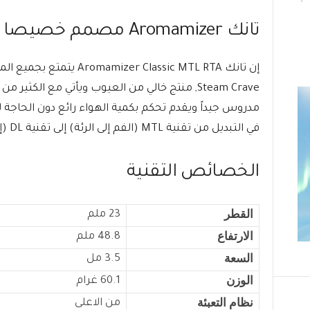
تانك Aromamizer مصمم خصيصا للـ MTL
إن تانك zer Classic MTL RTA
Steam Crave, منتج خالي من العيوب ويأتي مع الكثي
مدروس جيداً ويقدم تحكم بكمية الهواء رائع دون الحاجة 
في التبديل من تقنية MTL (الفم إلى الرئة) إلى تقنية DL (إلى الرئة مباشرة).
الخصائص التقنية
القطر
23 ملم
الارتفاع
48.8 ملم
السعة
3.5 مل
الوزن
60.1 غرام
نظام التعبئة
من الاعلى