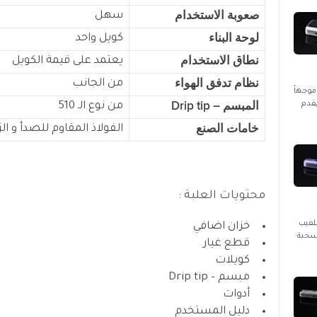
صعوبة الاستخدام
سهل
لوحة البناء
كويل واحد
نطاق الاستخدام
يعتمد على قيمة الكويل
نظام تدفق الهواء
من الجانب
ل، موجهاً
المبسم – Drip tip
يقدم
من نوع الـ 510
خامات الصنع
الفولاذ المقاوم للصدأ و ال
محتويات العلبة :
 مخصصاً للفيب
خزان اضافي
 سحبة
قطع غيار
كويلات
مبسم – Drip tip
أدوات
دليل المستخدم