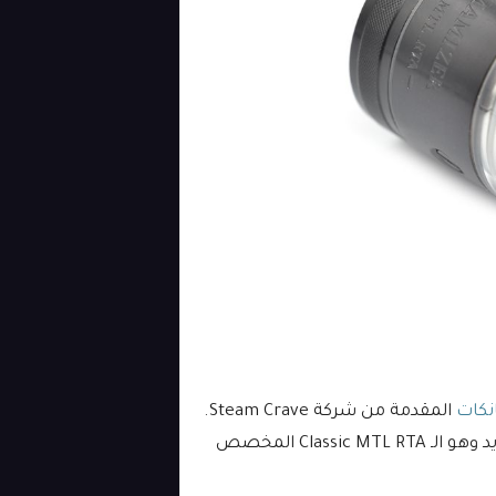
انكات
المقدمة من شركة Steam Crave.
شركة Steam Crave اليوم عادت بـ تانك Aromamizer جديد وهو الـ Classic MTL RTA المخصص