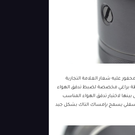
التانك مصنوع من الفولاذ الغير قابل للصدأ 304. محفور عليه شعار العلامة التجارية
سطة براغي مخصصة لضبط تدفق الهواء
ينها لاختيار تدفق الهواء المناسب
السفلي يسمح بإمساك التاك بشكل جيد