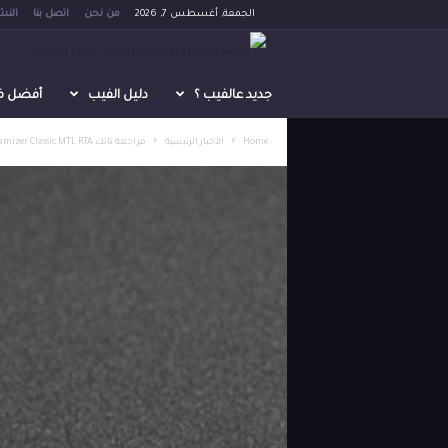
الجمعة, أغسطس 7, 2026
من نحن
اتصل بنا
النش
V
a
جديد عالفيب ؟
دليل الفيب
أفضل فيب 
p
Home
الأخبار الرئيسية
مراجعة تانك Aromamizer Classic MTL RTA من شركة Steam Crave
i
n
g
P
o
s
t