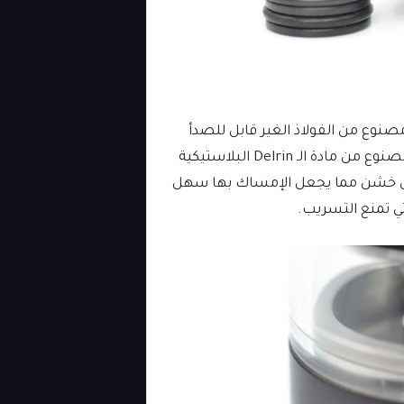
صنوع من الفولاذ الغير قابل للصدأ
(الستانلس ستيل) بتنسيق 510 (كما يوجد مبسم ثاني مصنوع من مادة الـ Delrin البلاستيكية
مس خشن مما يجعل الإمساك بها سهل
.