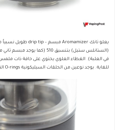
يعلو تانك Aromamizer مبسم –
drip tip
طويل نسبياً م
في العلبة). الغطاء العلوي يحتوي على حافة ذات مل
للغاية. يوجد نوعين من الحلقات السيليكونية
O-rings التي تمنع التسريب