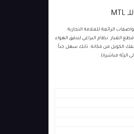
Aromami يتمتع بجميع المواصفات الرائعة للعلامة التجارية
ر من قطع الغيار. نظام البراغي لتدفق الهواء
لفك الكويل من مكانه. تانك سهل جداً