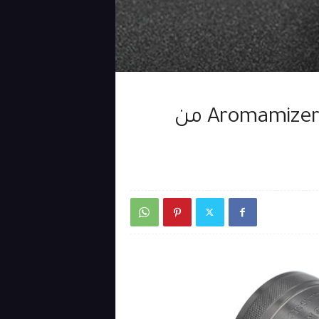
مراجعة تانك Aromamizer Classic MTL RTA من