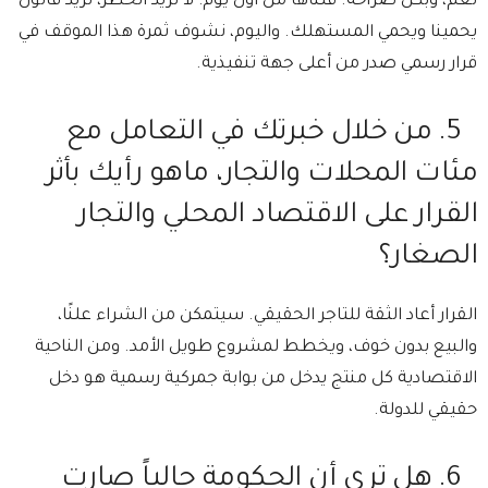
⁠نعم، وبكل صراحة. قلناها من أول يوم: لا نريد الحظر، نريد قانون
يحمينا ويحمي المستهلك. ⁠واليوم، نشوف ثمرة هذا الموقف في
قرار رسمي صدر من أعلى جهة تنفيذية.
5.⁠ ⁠من خلال خبرتك في التعامل مع
مئات المحلات والتجار، ماهو رأيك بأثر
القرار على الاقتصاد المحلي والتجار
الصغار؟
⁠القرار أعاد الثقة للتاجر الحقيقي. سيتمكن من الشراء علنًا،
والبيع بدون خوف، ويخطط لمشروع طويل الأمد. ومن الناحية
الاقتصادية كل منتج يدخل من بوابة جمركية رسمية هو دخل
حقيقي للدولة.
6.⁠ ⁠هل ترى أن الحكومة حالياً صارت