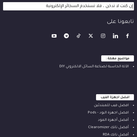
إن كنت لا تدخن ، فلا تستخدم السجائر الإلكترونية
تابعونا على
مواضيع مهمة :
الآلة ‫الحاسبة لصناعة السائل الالكتروني‬ DIY
افضل اجهزة الفيب
افضل فيب للمبتدئين
افضل اجهزة البود - Pods
أفضل أجهزة المود
أفضل تانك Clearomizer
أفضل تانك RDA