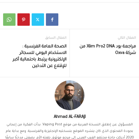
المقال التالي
المقال السابق
مراجعة بود Xlim Pro2 DNA من
الصحة العامة الفرنسية :
شركة Oxva
الاستخدام اليومي للسجائر
الإلكترونية يرتبط باحتمالية أكبر
للإقلاع عن التدخين
Ahmad AL-FARAJI
المسؤول عن إطلاق النسخة العربية من موقع Vaping Post. بدأت الفكرة من إعجابي
بجودة المحتوى الذي كان ينشره الموقع بنسختيه الإنجليزية والفرنسية. ومع بداية عام
2020 أدركت حاجة مجتمع الفيب العربي إلى مرجع موثوق بلغته الأم. بصفتي مدخنًا سابقًا