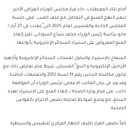
أمام تلك المعطيات، جاء قرار مجلس الوزراء العراقي الأخير
ليغير النهج المتبع في التعامل مع ملف الفيب. ففي جلسة
المجلس الحادية والعشرين لعام 2025 التي ُعقدت في 27 أيار /
مايو برئاسة رئيس الوزراء محمد شياع السوداني، تقرر إلغاء
المنع المفروض على استيراد السجائر الإلكترونية بأنواعها.
السماح بالاستيراد والتداول لمنتجات السجائر الإلكترونية وأجهزة
الأراجيل الإلكترونية و التبغ ّ المسخن، شرط عدم تعارض ذلك مع
قانون مكافحة التدخين رقم 19 لسنة 2012 والتعليمات النافذة.
وقد ورد في بيان المكتب الاعلامي لرئيس الوزراء أن الموافقة
جاءت على قيام وزارة الصحة بـ إلغاء المنع على الاستيراد لهذه
السلع، مع وضع ضوابط صارمة تضمن الالتزام بالقوانين
الصحية.
كماّ تضمن القرار تكليف الجهاز المركزي للتقييس والسيطرة