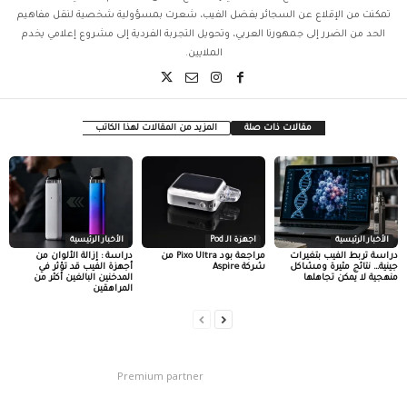
تمكنت من الإقلاع عن السجائر بفضل الفيب، شعرت بمسؤولية شخصية لنقل مفاهيم
الحد من الضرر إلى جمهورنا العربي، وتحويل التجربة الفردية إلى مشروع إعلامي يخدم
الملايين.
مقالات ذات صلة
المزيد من المقالات لهذا الكاتب
الأخبار الرئيسية
اجهزة الـ Pod
الأخبار الرئيسية
دراسة تربط الفيب بتغيرات
مراجعة بود Pixo Ultra من
دراسة : إزالة الألوان من
جينية… نتائج مثيرة ومشاكل
شركة Aspire
أجهزة الفيب قد تؤثر في
منهجية لا يمكن تجاهلها
المدخنين البالغين أكثر من
المراهقين
Premium partner