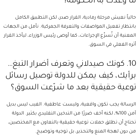
ما وعدت به الحكومة؟
⁠حالياً نعيش مرحلة رمادية، القرار صدر، لكن التطبيق الكامل
بانتظار تفعيل المواصفات والتعرفة الجمركية. ⁠نأمل من الجهات
المعنية أن تُسرّع الإجراءات، كما أوصى رئيس الوزراء، ليأخذ القرار
أثره الفعلي في السوق.
10.⁠ كونك صيدلاني وتعرف أضرار التبغ…
برأيك، كيف يمكن للدولة توصيل رسائل
توعية حقيقية بعد ما شرّعت السوق؟
⁠الرسالة يجب تكون واقعية، وليست عاطفية. ⁠الفيب ليس بديل
آمن 100%، لكنه أخف ضررًا من التدخين التقليدي بكثير. الدولة
تحتاج أن تطلق حملات توعية حقيقية بالتعاون مع المختصين،
من دون لهجة المنع والتحذير، بل توجيه وتوضيح.