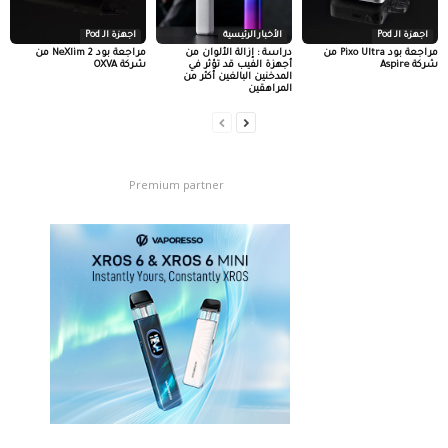
اجهزة الـ Pod
الأخبار الرئيسية
اجهزة الـ Pod
مراجعة بود Pixo Ultra من
دراسة : إزالة الألوان من
مراجعة بود NeXlim 2 من
شركة Aspire
أجهزة الفيب قد تؤثر في
شركة OXVA
المدخنين البالغين أكثر من
المراهقين
Premium partner