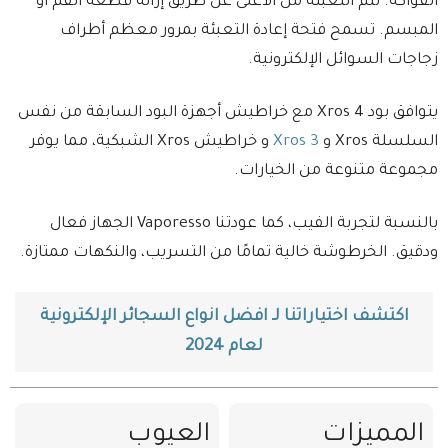
الفواكه. تتم التعبئة من الأعلى عن طريق إزالة قطعة الفم أو
المبسم. تسمح فتحة إعادة التعبئة بمرور معظم أطراف
زجاجات السوائل الإلكترونية.
يتوافق بود Xros 4 مع خراطيش أجهزة البود السابقة من نفس
السلسلة Xros و
Xros 3
و خراطيش Xros الشبكية، مما يوفر
مجموعة متنوعة من الخيارات.
بالنسبة لتجربة الفيب، كما عودتنا Vaporesso الجهاز فعال
ودقيق. الخرطوشة خالية تمامًا من التسريب، والنكهات ممتازة.
اكتشف اختياراتنا لـ افضل انواع السجائر الإلكترونية
لعام 2024
المميزات
العيوب