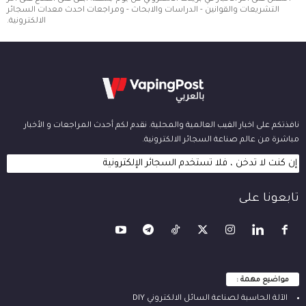
التشريعات والقوانين - الدراسات والابحاث - ومراجعات احدث معدات السجائر
الالكترونية.
نافذتكم على اخبار الفيب العالمية والمحلية. نقدم لكم أحدث المراجعات و الأخبار
مباشرة من عالم صناعة السجائر الالكترونية.
إن كنت لا تدخن ، فلا تستخدم السجائر الإلكترونية
تابعونا على
مواضيع مهمة :
الآلة ‫الحاسبة لصناعة السائل الالكتروني‬ DIY