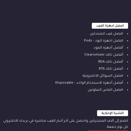
افضل اجهزة الفيب
افضل فيب للمبتدئين
افضل اجهزة البود - Pods
أفضل أجهزة المود
أفضل تانك Clearomizer
أفضل تانك RDA
أفضل تانك RTA
افضل السوائل الالكترونية
أفضل أجهزة الاستخدام الواحد - Disposable
افضل اكياس النيكوتين
النشرة الإخبارية
انضم إلى آلاف المشتركين واحصل على آخر أخبار الفيب مباشرة في بريدك الالكتروني
كل يوم جمعة.