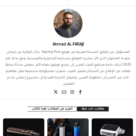
Ahmad AL-FARAJI
المسؤول عن إطلاق النسخة العربية من موقع Vaping Post. بدأت الفكرة من إعجابي
بجودة المحتوى الذي كان ينشره الموقع بنسختيه الإنجليزية والفرنسية. ومع بداية عام
2020 أدركت حاجة مجتمع الفيب العربي إلى مرجع موثوق بلغته الأم. بصفتي مدخنًا سابقًا
تمكنت من الإقلاع عن السجائر بفضل الفيب، شعرت بمسؤولية شخصية لنقل مفاهيم
الحد من الضرر إلى جمهورنا العربي، وتحويل التجربة الفردية إلى مشروع إعلامي يخدم
الملايين.
مقالات ذات صلة
المزيد من المقالات لهذا الكاتب