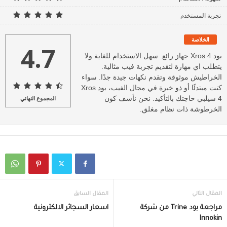
تجربة المستخدم
الخلاصة
4.7
بود Xros 4 جهاز رائع. سهل الاستخدام للغاية ولا
يتطلب اي مهارة لتقديم تجربة فيب مثالية.
الخراطيش موثوقة وتقدم نكهات جيدة جدًا. سواء
كنت مبتدئًا أو ذو خبرة في مجال الفيب، بود Xros
4 سيلبي حاجتك بالتأكيد. نحن نأسف كون
المجموع النهائي
الخرطوشة ذات نظام مغلق.
المقال التالي
المقال السابق
مراجعة بود Trine من شركة
اسعار السجائر الالكترونية
Innokin