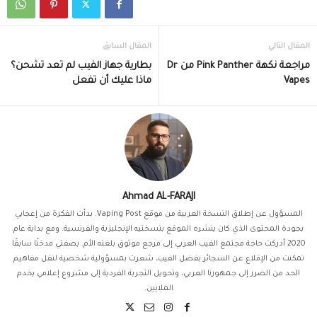
المقال التالي
المقال السابق
مراجعة نكهة Pink Panther من Dr
بطارية جهاز الفيب لم تعد تشحن؟
Vapes
ماذا عليك أن تفعل
Ahmad AL-FARAJI
المسؤول عن إطلاق النسخة العربية من موقع Vaping Post. بدأت الفكرة من إعجابي
بجودة المحتوى الذي كان ينشره الموقع بنسختيه الإنجليزية والفرنسية. ومع بداية عام
2020 أدركت حاجة مجتمع الفيب العربي إلى مرجع موثوق بلغته الأم. بصفتي مدخنًا سابقًا
تمكنت من الإقلاع عن السجائر بفضل الفيب، شعرت بمسؤولية شخصية لنقل مفاهيم
الحد من الضرر إلى جمهورنا العربي، وتحويل التجربة الفردية إلى مشروع إعلامي يخدم
الملايين.