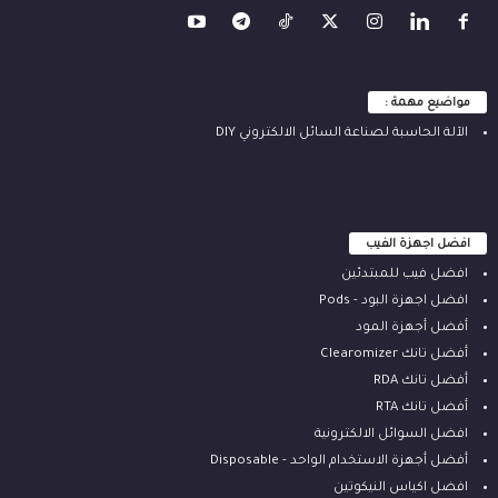
مواضيع مهمة :
الآلة ‫الحاسبة لصناعة السائل الالكتروني‬ DIY
افضل اجهزة الفيب
افضل فيب للمبتدئين
افضل اجهزة البود - Pods
أفضل أجهزة المود
أفضل تانك Clearomizer
أفضل تانك RDA
أفضل تانك RTA
افضل السوائل الالكترونية
أفضل أجهزة الاستخدام الواحد - Disposable
افضل اكياس النيكوتين