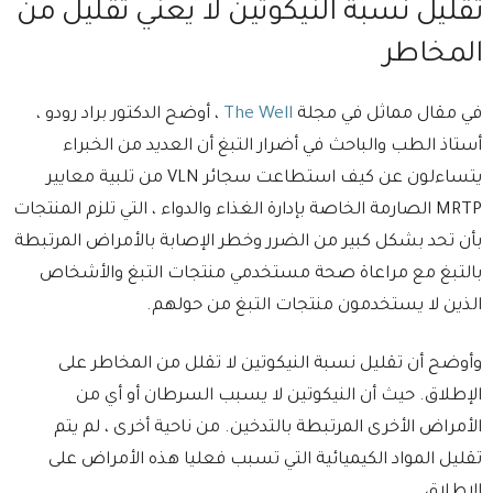
تقليل نسبة النيكوتين لا يعني تقليل من
المخاطر
في مقال مماثل في مجلة
The Well
، أوضح الدكتور براد رودو ،
أستاذ الطب والباحث في أضرار التبغ أن العديد من الخبراء
يتساءلون عن كيف استطاعت سجائر VLN من تلبية معايير
MRTP الصارمة الخاصة بإدارة الغذاء والدواء ، التي تلزم المنتجات
بأن تحد بشكل كبير من الضرر وخطر الإصابة بالأمراض المرتبطة
بالتبغ مع مراعاة صحة مستخدمي منتجات التبغ والأشخاص
الذين لا يستخدمون منتجات التبغ من حولهم.
وأوضح أن تقليل نسبة النيكوتين لا تقلل من المخاطر على
الإطلاق. حيث أن النيكوتين لا يسبب السرطان أو أي من
الأمراض الأخرى المرتبطة بالتدخين. من ناحية أخرى ، لم يتم
تقليل المواد الكيميائية التي تسبب فعليا هذه الأمراض على
الإطلاق.