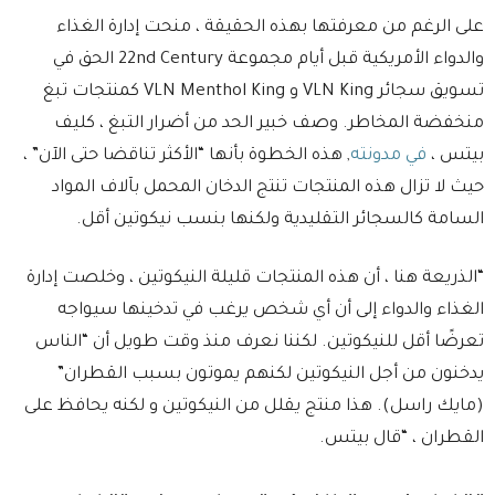
على الرغم من معرفتها بهذه الحقيقة ، منحت إدارة الغذاء
والدواء الأمريكية قبل أيام مجموعة 22nd Century الحق في
تسويق سجائر VLN King و VLN Menthol King كمنتجات تبغ
منخفضة المخاطر. وصف خبير الحد من أضرار التبغ ، كليف
بيتس ،
في مدونته
, هذه الخطوة بأنها “الأكثر تناقضا حتى الآن” ،
حيث لا تزال هذه المنتجات تنتج الدخان المحمل بآلاف المواد
السامة كالسجائر التقليدية ولكنها بنسب نيكوتين أقل.
“الذريعة هنا ، أن هذه المنتجات قليلة النيكوتين ، وخلصت إدارة
الغذاء والدواء إلى أن أي شخص يرغب في تدخينها سيواجه
تعرضًا أقل للنيكوتين. لكننا نعرف منذ وقت طويل أن “الناس
يدخنون من أجل النيكوتين لكنهم يموتون بسبب القطران”
(مايك راسل). هذا منتج يقلل من النيكوتين و لكنه يحافظ على
القطران ، “قال بيتس.