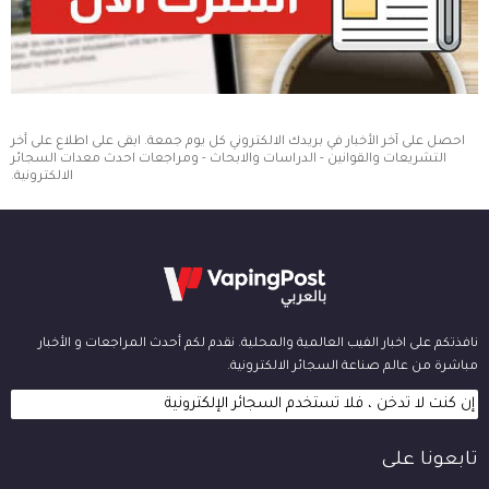
احصل على آخر الأخبار في بريدك الالكتروني كل يوم جمعة. ابقى على اطلاع على أخر
التشريعات والقوانين - الدراسات والابحاث - ومراجعات احدث معدات السجائر
الالكترونية.
نافذتكم على اخبار الفيب العالمية والمحلية. نقدم لكم أحدث المراجعات و الأخبار
مباشرة من عالم صناعة السجائر الالكترونية.
إن كنت لا تدخن ، فلا تستخدم السجائر الإلكترونية
تابعونا على