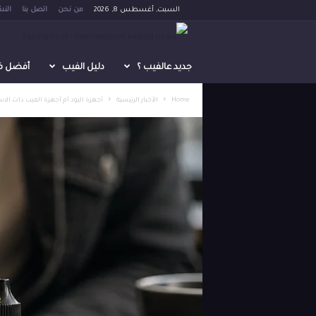
السبت, أغسطس 8, 2026
من نحن
اتصل بنا
النش
V
a
جديد عالفيب ؟
دليل الفيب
أفضل فيب 
p
Home
الأخبار الرئيسية
أجهزة البود أم أجهزة الفيب ذات الا
i
n
g
P
o
s
t