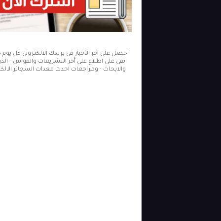
احصل على آخر الأخبار في بريدك الالكتروني كل يوم
ابقى على اطلاع على أخر التشريعات والقوانين - ال
والابحاث - ومراجعات احدث معدات السجائر الالكتر