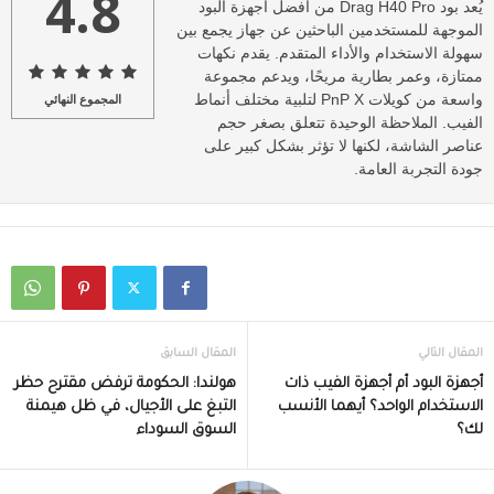
4.8
يُعد بود Drag H40 Pro من أفضل أجهزة البود
الموجهة للمستخدمين الباحثين عن جهاز يجمع بين
سهولة الاستخدام والأداء المتقدم. يقدم نكهات
ممتازة، وعمر بطارية مريحًا، ويدعم مجموعة
واسعة من كويلات PnP X لتلبية مختلف أنماط
المجموع النهائي
الفيب. الملاحظة الوحيدة تتعلق بصغر حجم
عناصر الشاشة، لكنها لا تؤثر بشكل كبير على
جودة التجربة العامة.
المقال التالي
المقال السابق
أجهزة البود أم أجهزة الفيب ذات
هولندا: الحكومة ترفض مقترح حظر
الاستخدام الواحد؟ أيهما الأنسب
التبغ على الأجيال، في ظل هيمنة
لك؟
السوق السوداء