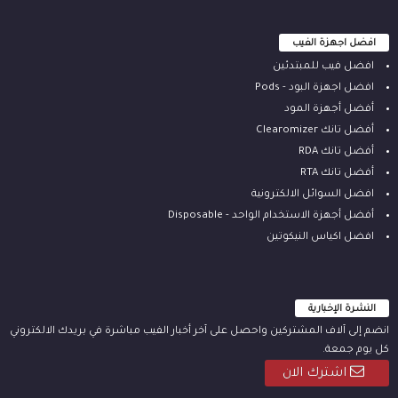
افضل اجهزة الفيب
افضل فيب للمبتدئين
افضل اجهزة البود - Pods
أفضل أجهزة المود
أفضل تانك Clearomizer
أفضل تانك RDA
أفضل تانك RTA
افضل السوائل الالكترونية
أفضل أجهزة الاستخدام الواحد - Disposable
افضل اكياس النيكوتين
النشرة الإخبارية
انضم إلى آلاف المشتركين واحصل على آخر أخبار الفيب مباشرة في بريدك الالكتروني
كل يوم جمعة.
اشترك الان