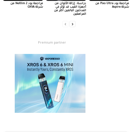
مراجعة بود Pixo Ultra من
دراسة : إزالة الألوان من
مراجعة بود NeXlim 2 من
شركة Aspire
أجهزة الفيب قد تؤثر في
شركة OXVA
المدخنين البالغين أكثر من
المراهقين
Premium partner