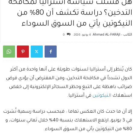
هل فشلت سياسة أستراليا لمكافحة
التدخين؟ دراسة تكشف أن 80% من
النيكوتين يأتي من السوق السوداء
الكاتب -
Ahmad AL-FARAJI
4 يونيو، 2026
0
كان يُنظر إلى أستراليا لسنوات طويلة على أنها واحدة من أكثر
الدول تشدداً في مكافحة التدخين، ومن المفترض أن يؤدي فرض
ضرائب باهظة على التبغ وحظر السجائر الإلكترونية إلى خفض
استهلاك
النيكوتين
في أستراليا.
إلا أن ما حدث كان العكس تماما : فبحسب دراسة رسمية نُشرت
في 3 يونيو، ارتفع الاستهلاك بنسبة 40% خلال ثماني سنوات، و
80% من النيكوتين يأتي من السوق السوداء.