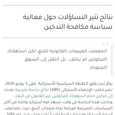
نتائج تثير التساؤلات حول فعالية
سياسة مكافحة التدخين
انخفضت المبيعات القانونية للتبغ، لكن استهلاك
النيكوتين لم يختفِ… بل انتقل إلى السوق
السوداء.
رقمٌ يُنذر بقلق الطبقة السياسية الأسترالية. ففي 3 يونيو 2026،
نشر مكتب الإحصاء الأسترالي (ABS)
نتائج دراسة تجريبية تهدف
إلى قياس حجم استهلاك النيكوتين غير القانوني في البلاد
.
وجاءت هذه الدراسة في وقت تشهد فيه أستراليا واحدة من أكثر
السياسات الضريبية صرامة تجاه منتجات التبغ، حيث تضاعفت
أسعار السجائر ومنتجات التبغ تقريباً ثلاث مرات منذ عام 2016