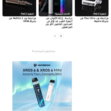
اجهزة الـ Pod
الأخبار الرئيسية
اجهزة الـ Pod
مراجعة بود Pixo Ultra من
دراسة : إزالة الألوان من
مراجعة بود NeXlim 2 من
شركة Aspire
أجهزة الفيب قد تؤثر في
شركة OXVA
المدخنين البالغين أكثر من
المراهقين
Premium partner