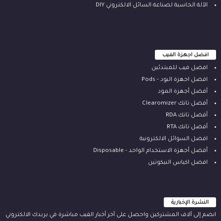
الآلة ‫الحاسبة لصناعة السائل الالكتروني‬ DIY
افضل اجهزة الفيب
افضل فيب للمبتدئين
افضل اجهزة البود - Pods
أفضل أجهزة المود
أفضل تانك Clearomizer
أفضل تانك RDA
أفضل تانك RTA
افضل السوائل الالكترونية
أفضل أجهزة الاستخدام الواحد - Disposable
افضل اكياس النيكوتين
النشرة الإخبارية
انضم إلى آلاف المشتركين واحصل على آخر أخبار الفيب مباشرة في بريدك الالكتروني