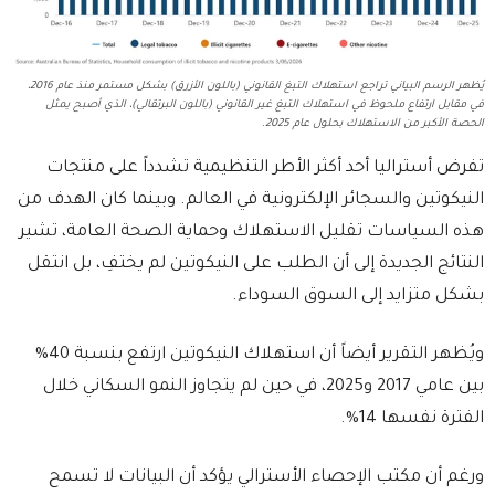
يُظهر الرسم البياني تراجع استهلاك التبغ القانوني (باللون الأزرق) بشكل مستمر منذ عام 2016،
في مقابل ارتفاع ملحوظ في استهلاك التبغ غير القانوني (باللون البرتقالي)، الذي أصبح يمثل
الحصة الأكبر من الاستهلاك بحلول عام 2025.
تفرض أستراليا أحد أكثر الأطر التنظيمية تشدداً على منتجات
النيكوتين والسجائر الإلكترونية في العالم. وبينما كان الهدف من
هذه السياسات تقليل الاستهلاك وحماية الصحة العامة، تشير
النتائج الجديدة إلى أن الطلب على النيكوتين لم يختفِ، بل انتقل
بشكل متزايد إلى السوق السوداء.
ويُظهر التقرير أيضاً أن استهلاك النيكوتين ارتفع بنسبة 40%
بين عامي 2017 و2025، في حين لم يتجاوز النمو السكاني خلال
الفترة نفسها 14%.
ورغم أن مكتب الإحصاء الأسترالي يؤكد أن البيانات لا تسمح