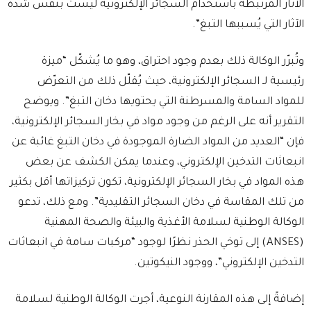
الآثار المرتبطة باستخدام السجائر الإلكترونية ليست بنفس شدة
الآثار التي يُسببها التبغ”.
وتُبرّر الوكالة ذلك بعدم وجود احتراق، وهو ما يُشكّل “ميزة
رئيسية لـ السجائر الإلكترونية، حيث يُقلّل ذلك من التعرّض
للمواد السامة والمسرطنة التي يحتويها دخان التبغ”. ويوضح
التقرير أنه على الرغم من وجود مواد في بخار السجائر الإلكترونية،
فإن “العديد من المواد الضارة الموجودة في دخان التبغ غائبة عن
انبعاثات التدخين الإلكتروني، وعندما يمكن الكشف عن بعض
هذه المواد في بخار السجائر الإلكترونية، تكون تركيزاتها أقل بكثير
من تلك المقاسة في دخان السجائر التقليدية”. ومع ذلك، تدعو
الوكالة الوطنية لسلامة الأغذية والبيئة والصحة المهنية
(ANSES) إلى توخي الحذر نظرًا لوجود “مركبات سامة في انبعاثات
التدخين الإلكتروني”، ووجود النيكوتين.
إضافةً إلى هذه المقارنة النوعية، أجرت الوكالة الوطنية لسلامة