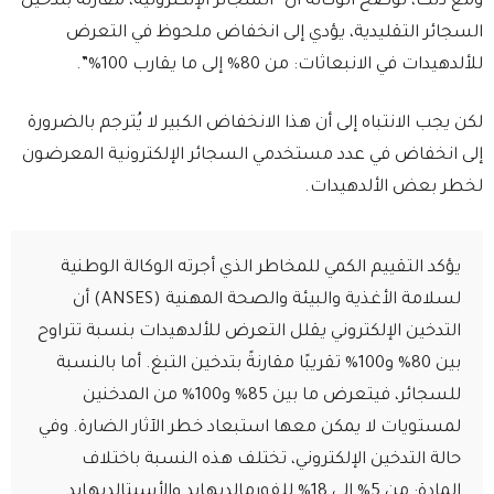
ومع ذلك، توضح الوكالة أن “السجائر الإلكترونية، مقارنةً بتدخين
السجائر التقليدية، يؤدي إلى انخفاض ملحوظ في التعرض
للألدهيدات في الانبعاثات: من 80% إلى ما يقارب 100%”.
لكن يجب الانتباه إلى أن هذا الانخفاض الكبير لا يُترجم بالضرورة
إلى انخفاض في عدد مستخدمي السجائر الإلكترونية المعرضون
لخطر بعض الألدهيدات.
يؤكد التقييم الكمي للمخاطر الذي أجرته الوكالة الوطنية
لسلامة الأغذية والبيئة والصحة المهنية (ANSES) أن
التدخين الإلكتروني يقلل التعرض للألدهيدات بنسبة تتراوح
بين 80% و100% تقريبًا مقارنةً بتدخين التبغ. أما بالنسبة
للسجائر، فيتعرض ما بين 85% و100% من المدخنين
لمستويات لا يمكن معها استبعاد خطر الآثار الضارة. وفي
حالة التدخين الإلكتروني، تختلف هذه النسبة باختلاف
المادة: من 5% إلى 18% للفورمالديهايد والأسيتالديهايد