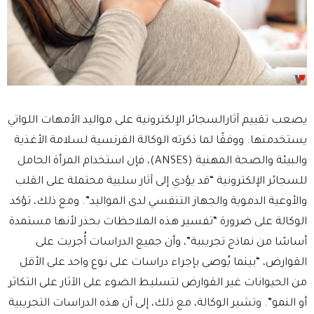
يصعب تقييم آثارالسجائر الإلكترونية على مواليد الأمهات اللواتي
يستخدمنها. ووفقًا لما ذكرته الوكالة الفرنسية لسلامة الأغذية
والبيئة والصحة المهنية (ANSES)، فإن استخدام المرأة الحامل
للسجائر الإلكترونية “قد يؤدي إلى آثار سلبية محتملة على القلب
والأوعية الدموية والجهاز التنفسي لدى المواليد”. ومع ذلك، تؤكد
الوكالة على ضرورة “تفسير هذه الملاحظات بحذر لأنها مستمدة
أساسًا من نماذج تجريبية”، وأن جميع الدراسات أُجريت على
القوارض، “بينما يُوصى بإجراء دراسات على نوع واحد على الأقل
من الحيوانات غير القوارض لتسليط الضوء على الآثار على التكاثر
أو النمو”. وتشير الوكالة، مع ذلك، إلى أن هذه الدراسات التجريبية