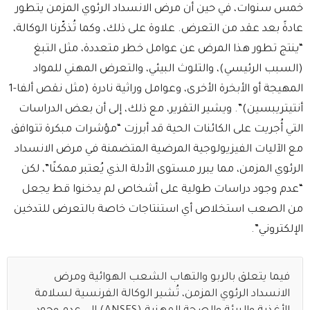
خمس سنوات، في حين أن مرض الانسداد الرئوي المزمن يتطور
عادةً بعد عقد من التعرض. علاوة على ذلك، وكما تُذكّرنا الوكالة،
“ينتج تطور هذا المرض عن عوامل خطر متعددة، مثل التبغ
(السبب الرئيسي)، والتلوث البيئي، والتعرض المهني للمواد
المهيجة أو الأبخرة الأخرى، وعوامل وراثية نادرة (مثل نقص ألفا-1
أنتيتريبسين)”. ويشير التقرير، مع ذلك، إلى أن بعض الدراسات
التي أُجريت على الكائنات الحية قد أبرزت “مؤشرات مبكرة تتوافق
مع الآليات الفيزيولوجية المرضية المتضمنة في مرض الانسداد
الرئوي المزمن، مما يبرر مستوى الأدلة الذي يُعتبر ممكنًا”، لكن
“عدم وجود دراسات طولية على أشخاص لم يدخنوا قط يجعل
من الصعب استخلاص أي استنتاجات خاصة بالتعرض للتدخين
الإلكتروني”.
فيما يتعلق بالربو والتهاب الشعب الهوائية ومرض
الانسداد الرئوي المزمن، تُشير الوكالة الفرنسية لسلامة