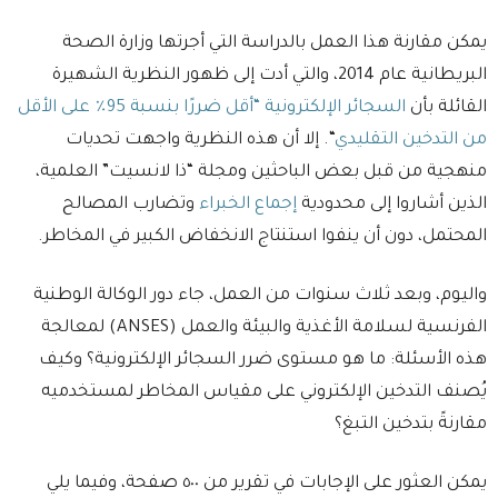
يمكن مقارنة هذا العمل بالدراسة التي أجرتها وزارة الصحة
البريطانية عام 2014، والتي أدت إلى ظهور النظرية الشهيرة
القائلة بأن
السجائر الإلكترونية “أقل ضررًا بنسبة 95٪ على الأقل
من التدخين التقليدي
“. إلا أن هذه النظرية واجهت تحديات
منهجية من قبل بعض الباحثين ومجلة “ذا لانسيت” العلمية،
الذين أشاروا إلى محدودية
إجماع الخبراء
وتضارب المصالح
المحتمل، دون أن ينفوا استنتاج الانخفاض الكبير في المخاطر.
واليوم، وبعد ثلاث سنوات من العمل، جاء دور الوكالة الوطنية
الفرنسية لسلامة الأغذية والبيئة والعمل (ANSES) لمعالجة
هذه الأسئلة: ما هو مستوى ضرر السجائر الإلكترونية؟ وكيف
يُصنف التدخين الإلكتروني على مقياس المخاطر لمستخدميه
مقارنةً بتدخين التبغ؟
يمكن العثور على الإجابات في تقرير من ٥٠٠ صفحة، وفيما يلي