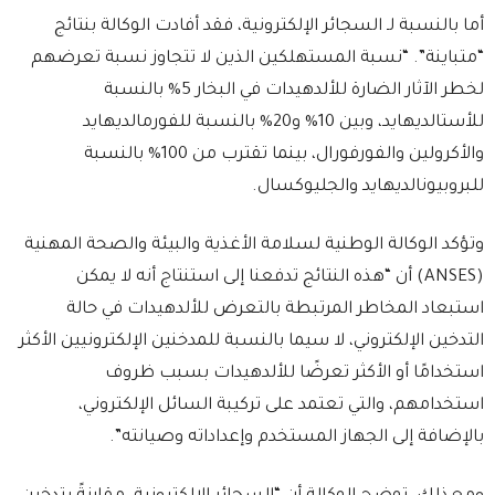
أما بالنسبة لـ السجائر الإلكترونية، فقد أفادت الوكالة بنتائج
“متباينة”. “نسبة المستهلكين الذين لا تتجاوز نسبة تعرضهم
لخطر الآثار الضارة للألدهيدات في البخار 5% بالنسبة
للأستالديهايد، وبين 10% و20% بالنسبة للفورمالديهايد
والأكرولين والفورفورال، بينما تقترب من 100% بالنسبة
للبروبيونالديهايد والجليوكسال.
وتؤكد الوكالة الوطنية لسلامة الأغذية والبيئة والصحة المهنية
(ANSES) أن “هذه النتائج تدفعنا إلى استنتاج أنه لا يمكن
استبعاد المخاطر المرتبطة بالتعرض للألدهيدات في حالة
التدخين الإلكتروني، لا سيما بالنسبة للمدخنين الإلكترونيين الأكثر
استخدامًا أو الأكثر تعرضًا للألدهيدات بسبب ظروف
استخدامهم، والتي تعتمد على تركيبة السائل الإلكتروني،
بالإضافة إلى الجهاز المستخدم وإعداداته وصيانته”.