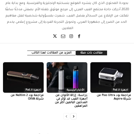
بجودة المحتوى الذي كان ينشره الموقع بنسختيه الإنجليزية والفرنسية. ومع بداية عام
2020 أدركت حاجة مجتمع الفيب العربي إلى مرجع موثوق بلغته الأم. بصفتي مدخنًا سابقًا
تمكنت من الإقلاع عن السجائر بفضل الفيب، شعرت بمسؤولية شخصية لنقل مفاهيم
الحد من الضرر إلى جمهورنا العربي، وتحويل التجربة الفردية إلى مشروع إعلامي يخدم
الملايين.
مقالات ذات صلة
المزيد من المقالات لهذا الكاتب
اجهزة الـ Pod
الأخبار الرئيسية
اجهزة الـ Pod
مراجعة بود Pixo Ultra من
دراسة : إزالة الألوان من
مراجعة بود NeXlim 2 من
شركة Aspire
أجهزة الفيب قد تؤثر في
شركة OXVA
المدخنين البالغين أكثر من
المراهقين