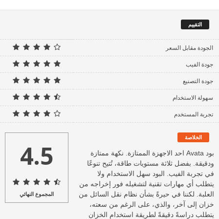
التقييم
الجودة مقابل السعر
جودة الفيب
جودة التصنيع
سهولة الاستخدام
تجربة المستخدم
الخلاصة
4.5
بود Avata احد الاجهزة الممتازة. نكهة ممتازة
ودقيقة. بفضل ثلاثة مستويات طاقة، تُتيح تنوعًا
في تجربة الفيب. البود سهل الاستخدام ولا
يتطلب أي مهارات تقنية لتشغيله فور إخراجه من
العلبة. لكننا في حيرةً بشأن نظام نقل السائل من
المجموع النهائي
خزان إلى آخر، والذي، على الرغم من سعته،
يتطلب دراسةً دقيقةً لطريقة استخدام الخزان