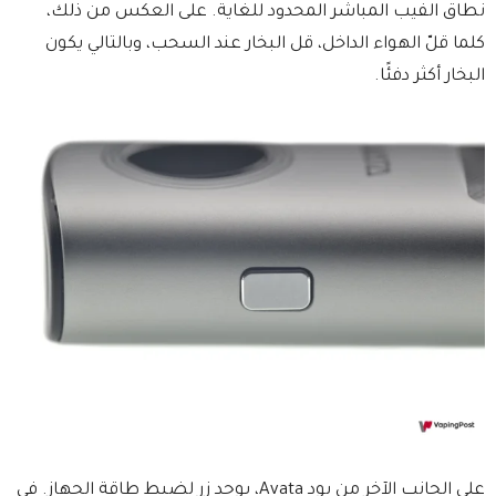
نطاق الفيب المباشر المحدود للغاية. على العكس من ذلك،
كلما قلّ الهواء الداخل، قل البخار عند السحب، وبالتالي يكون
البخار أكثر دفئًا.
على الجانب الآخر من بود Avata، يوجد زر لضبط طاقة الجهاز. في