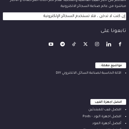
نافذتكم على اخبار الفيب العالمية والمحلية. نقدم لكم أحدث المراجعات و الأخبار
مباشرة من عالم صناعة السجائر الالكترونية.
إن كنت لا تدخن ، فلا تستخدم السجائر الإلكترونية
تابعونا على
مواضيع مهمة :
الآلة ‫الحاسبة لصناعة السائل الالكتروني‬ DIY
افضل اجهزة الفيب
افضل فيب للمبتدئين
افضل اجهزة البود - Pods
أفضل أجهزة المود