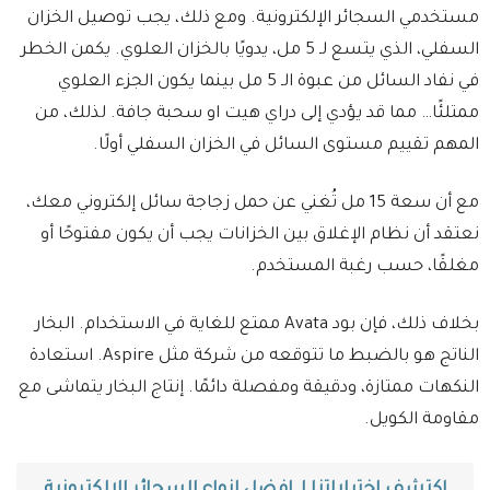
مستخدمي السجائر الإلكترونية. ومع ذلك، يجب توصيل الخزان
السفلي، الذي يتسع لـ 5 مل، يدويًا بالخزان العلوي. يكمن الخطر
في نفاد السائل من عبوة الـ 5 مل بينما يكون الجزء العلوي
ممتلئًا… مما قد يؤدي إلى دراي هيت او سحبة جافة. لذلك، من
المهم تقييم مستوى السائل في الخزان السفلي أولًا.
مع أن سعة 15 مل تُغني عن حمل زجاجة سائل إلكتروني معك،
نعتقد أن نظام الإغلاق بين الخزانات يجب أن يكون مفتوحًا أو
مغلقًا، حسب رغبة المستخدم.
بخلاف ذلك، فإن بود Avata ممتع للغاية في الاستخدام. البخار
الناتج هو بالضبط ما تتوقعه من شركة مثل Aspire. استعادة
النكهات ممتازة، ودقيقة ومفصلة دائمًا. إنتاج البخار يتماشى مع
مقاومة الكويل.
اكتشف اختياراتنا لـ افضل انواع السجائر الإلكترونية