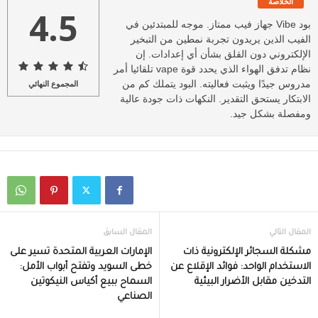
الخلاصة
4.5
بود Vibe جهاز فيب ممتاز. موجه للمبتدئين في
الفيب الذين يريدون تجربة نمطين من التبخير
الإلكتروني دون القلق بشأن أي إعدادات. إن
نظام تدفق الهواء الذي يحدد قوة vape تلقائيا أمر
مدروس جيدًا ويثبت فعاليته. البود يتملك كم من
المجموع النهائي
الابتكار يستحق التقدير. النكهات ذات جودة عالية
ومفصلة بشكل جيد.
المقال التالي
المقال السابق
مشكلة السجائر الإلكترونية ذات
الإمارات العربية المتحدة تسير على
الاستخدام الواحد: فوائد الإقلاع عن
خطى السويد وتفتح أبواب الأمل:
التدخين مقابل الأضرار البيئية
السماح ببيع أكياس النيكوتين
الصناعي