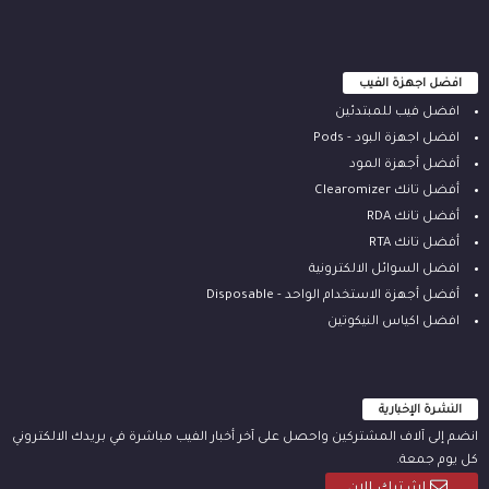
افضل اجهزة الفيب
افضل فيب للمبتدئين
افضل اجهزة البود - Pods
أفضل أجهزة المود
أفضل تانك Clearomizer
أفضل تانك RDA
أفضل تانك RTA
افضل السوائل الالكترونية
أفضل أجهزة الاستخدام الواحد - Disposable
افضل اكياس النيكوتين
النشرة الإخبارية
انضم إلى آلاف المشتركين واحصل على آخر أخبار الفيب مباشرة في بريدك الالكتروني
كل يوم جمعة.