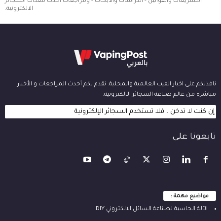
التشريعات والقوانين - الدراسات والابحاث - ومراجعات احدث معدات السجائر
الالكترونية.
نافذتكم على اخبار الفيب العالمية والمحلية. نقدم لكم أحدث المراجعات و الأخبار
مباشرة من عالم صناعة السجائر الالكترونية.
إن كنت لا تدخن ، فلا تستخدم السجائر الإلكترونية
تابعونا على
مواضيع مهمة :
الآلة ‫الحاسبة لصناعة السائل الالكتروني‬ DIY