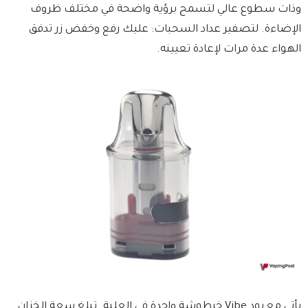
وذات سطوع عالي لتسمح برؤية واضحة في مختلف ظروف
الإضاءة. لتصفير عداد السحبات: عليك رفع وخفض زر تدفق
الهواء عدة مرات لإعادة تعيينه.
يأتي مع بود Vibe خرطوشة واحدة في العلبة. تبلغ سعة الخزان