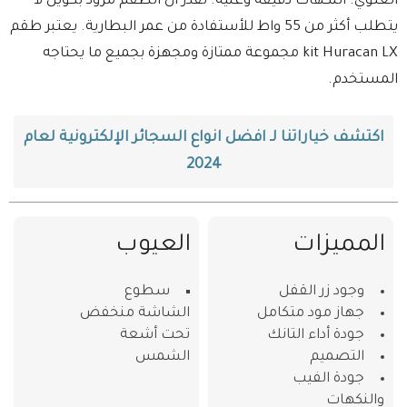
العلوي. النكهات دقيقة وغنية. نقدر أن الطقم مزود بكويل لا
يتطلب أكثر من 55 واط للأستفادة من عمر البطارية. يعتبر طقم
kit Huracan LX مجموعة ممتازة ومجهزة بجميع ما يحتاجه
المستخدم.
اكتشف خياراتنا لـ افضل انواع السجائر الإلكترونية لعام
2024
المميزات
العيوب
وجود زر القفل
سطوع
جهاز مود متكامل
الشاشة منخفض
جودة أداء التانك
تحت أشعة
التصميم
الشمس
جودة الفيب
والنكهات