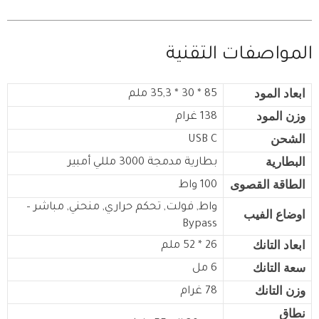
المواصفات التقنية
ابعاد المود
85 * 30 * 35,3 ملم
وزن المود
138 غرام
الشحن
USB C
البطارية
بطارية مدمجة
3000 مللي أمبير
الطاقة القصوى
100 واط
واط, فولت, تحكم حراري, منحني, مباشر –
اوضاع الفيب
Bypass
ابعاد التانك
26 * 52 ملم
سعة التانك
6 مل
وزن التانك
78 غرام
نطاق