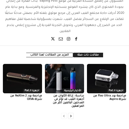
المسؤول عن إطلاق النسخة العربية من موقع Vaping Post. بدأت الفكرة من إعجابي
بجودة المحتوى الذي كان ينشره الموقع بنسختيه الإنجليزية والفرنسية. ومع بداية عام
2020 أدركت حاجة مجتمع الفيب العربي إلى مرجع موثوق بلغته الأم. بصفتي مدخنًا سابقًا
تمكنت من الإقلاع عن السجائر بفضل الفيب، شعرت بمسؤولية شخصية لنقل مفاهيم
الحد من الضرر إلى جمهورنا العربي، وتحويل التجربة الفردية إلى مشروع إعلامي يخدم
الملايين.
مقالات ذات صلة
المزيد من المقالات لهذا الكاتب
اجهزة الـ Pod
الأخبار الرئيسية
اجهزة الـ Pod
مراجعة بود Pixo Ultra من
دراسة : إزالة الألوان من
مراجعة بود NeXlim 2 من
شركة Aspire
أجهزة الفيب قد تؤثر في
شركة OXVA
المدخنين البالغين أكثر من
المراهقين