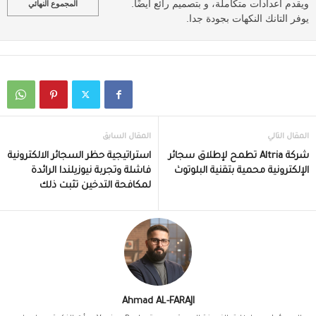
ويقدم اعدادات متكاملة، و بتصميم رائع أيضًا.
المجموع النهائي
يوفر التانك النكهات بجودة جدا.
المقال التالي
المقال السابق
شركة Altria تطمح لإطلاق سجائر
استراتيجية حظر السجائر الالكترونية
الإلكترونية محمية بتقنية البلوتوث
فاشلة وتجربة نيوزيلندا الرائدة
لمكافحة التدخين تثبت ذلك
Ahmad AL-FARAJI