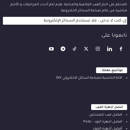
نافذتكم على اخبار الفيب العالمية والمحلية. نقدم لكم أحدث المراجعات و الأخبار
مباشرة من عالم صناعة السجائر الالكترونية.
إن كنت لا تدخن ، فلا تستخدم السجائر الإلكترونية
تابعونا على
مواضيع مهمة :
الآلة ‫الحاسبة لصناعة السائل الالكتروني‬ DIY
افضل اجهزة الفيب
افضل فيب للمبتدئين
افضل اجهزة البود - Pods
أفضل أجهزة المود