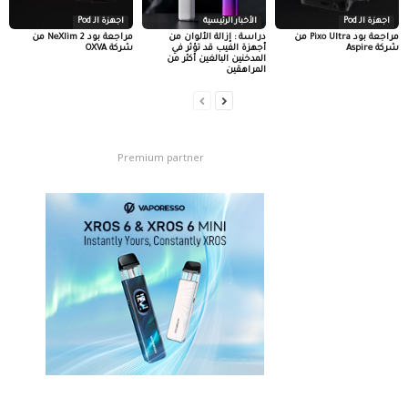
اجهزة الـ Pod
الأخبار الرئيسية
اجهزة الـ Pod
مراجعة بود Pixo Ultra من
دراسة : إزالة الألوان من
مراجعة بود NeXlim 2 من
شركة Aspire
أجهزة الفيب قد تؤثر في
شركة OXVA
المدخنين البالغين أكثر من
المراهقين
Premium partner