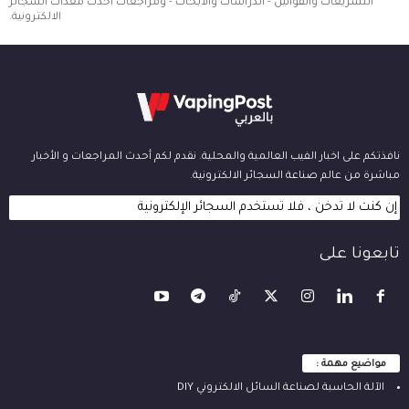
التشريعات والقوانين - الدراسات والابحاث - ومراجعات احدث معدات السجائر
الالكترونية.
نافذتكم على اخبار الفيب العالمية والمحلية. نقدم لكم أحدث المراجعات و الأخبار
مباشرة من عالم صناعة السجائر الالكترونية.
إن كنت لا تدخن ، فلا تستخدم السجائر الإلكترونية
تابعونا على
مواضيع مهمة :
الآلة ‫الحاسبة لصناعة السائل الالكتروني‬ DIY