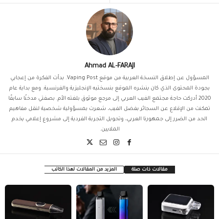
Ahmad AL-FARAJI
المسؤول عن إطلاق النسخة العربية من موقع Vaping Post. بدأت الفكرة من إعجابي
بجودة المحتوى الذي كان ينشره الموقع بنسختيه الإنجليزية والفرنسية. ومع بداية عام
2020 أدركت حاجة مجتمع الفيب العربي إلى مرجع موثوق بلغته الأم. بصفتي مدخنًا سابقًا
تمكنت من الإقلاع عن السجائر بفضل الفيب، شعرت بمسؤولية شخصية لنقل مفاهيم
الحد من الضرر إلى جمهورنا العربي، وتحويل التجربة الفردية إلى مشروع إعلامي يخدم
الملايين.
مقالات ذات صلة
المزيد من المقالات لهذا الكاتب