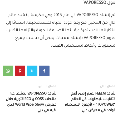
حول VAPORESSO
تم إنشاء VAPORESSO في عام 2015 وهي مكرسة لإنشاء عالم
خالٍ من التدخين مع رفع جودة الحياة لمستخدميها. استنادًا إلى
ابتكاراتها المستمرة ورقابتها الصارمة للجودة والتزامها الكبير ،
تقوم VAPORESSO بإنشاء منتجات يمكن أن تناسب جميع
مستويات وأنماط مستخدمي الفيب.
المقال التالي
المقال السابق
شركة FEELM تقدم إحدى أهم
شركة VAPORESSO تكشف عن
التقنيات للبطاريات في العالم
منتجات COSS و ECO الثورية خلال
“TOPOWER” – لأجهزة الاستخدام
معرض World Vape Show الذي
الواحد في معرض دبي
اقيم في دبي.