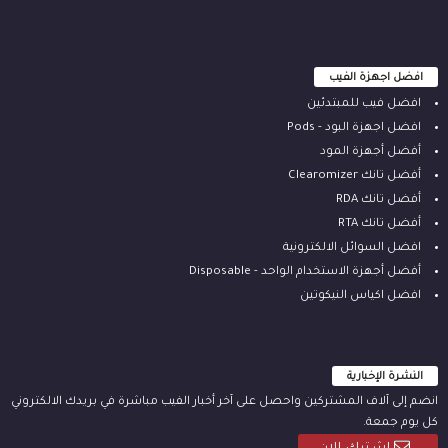
افضل اجهزة الفيب
افضل فيب للمبتدئين
افضل اجهزة البود - Pods
أفضل أجهزة المود
أفضل تانك Clearomizer
أفضل تانك RDA
أفضل تانك RTA
افضل السوائل الالكترونية
أفضل أجهزة الاستخدام الواحد - Disposable
افضل اكياس النيكوتين
النشرة الإخبارية
انضم إلى آلاف المشتركين واحصل على آخر أخبار الفيب مباشرة في بريدك الالكتروني
كل يوم جمعة.