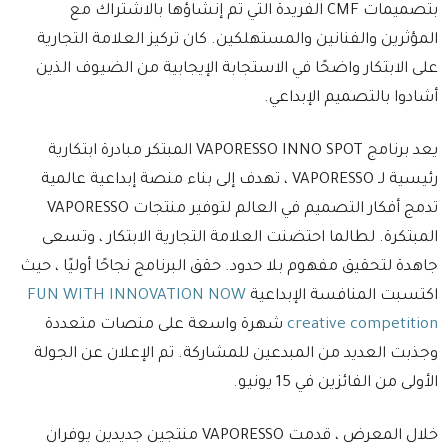
بتصميمات CMF الفريدة التي تم إنشاؤها بالاشتراك مع
المؤثرين والفنانين والمستهلكين. كان تركيز العلامة التجارية
على الابتكار واضحًا في الاستجابة الإيجابية من الضيوف الذين
أشادوا بالتصميم الإبداعي.
يعد برنامج VAPORESSO INNO SPOT المبتكر مبادرة ابتكارية
رئيسية لـ VAPORESSO ، تهدف إلى بناء منصة إبداعية عالمية
تدمج أفكار التصميم في العالم لتوفير منتجات VAPORESSO
المبتكرة. لطالما احتضنت العلامة التجارية الابتكار ، وتسعى
جاهدة لتحقيق مفهوم بلا حدود. حقق البرنامج نجاحًا أوليًا ، حيث
اكتسبت المنافسة الإبداعية
FUN WITH INNOVATION NOW
creative competition
شهرة واسعة على منصات متعددة
وجذبت العديد من المبدعين للمشاركة. تم الإعلان عن الجولة
الأولى من الفائزين في 15 يونيو.
خلال المعرض ، قدمت VAPORESSO منتجين جديدين يوفران