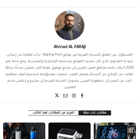
Ahmad AL-FARAJI
المسؤول عن إطلاق النسخة العربية من موقع Vaping Post. بدأت الفكرة من إعجابي
بجودة المحتوى الذي كان ينشره الموقع بنسختيه الإنجليزية والفرنسية. ومع بداية عام
2020 أدركت حاجة مجتمع الفيب العربي إلى مرجع موثوق بلغته الأم. بصفتي مدخنًا سابقًا
تمكنت من الإقلاع عن السجائر بفضل الفيب، شعرت بمسؤولية شخصية لنقل مفاهيم
الحد من الضرر إلى جمهورنا العربي، وتحويل التجربة الفردية إلى مشروع إعلامي يخدم
الملايين.
مقالات ذات صلة
المزيد من المقالات لهذا الكاتب