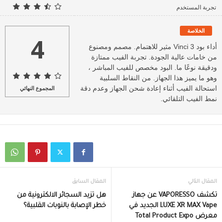
تجربة المستخدم
الخلاصة
4
أداء بود Vinci 3 مثير للاهتمام. مصمم ومصنوع
من خامات عالية الجودة. تجربة الفيب ممتازة
ودقيقة نوعًا ما. البود مخصص للفيب المباشر ،
وهو ما يميز هذا الجهاز. من النقاط السلبية
استحالة الفيب أثناء إعادة شحن الجهاز وعدم دقة
المجموع النهائي
نمط الفيب التلقائي.
المقال التالي
المقال السابق
تكشف VAPORESSO عن جهاز
هل تزيد السجائر الالكترونية من
LUXE XR MAX Vape الجديد في
خطر الإصابة بالنوبات القلبية؟
معرض Total Product Expo