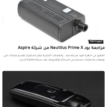
اجهزة الـ Pod
مراجعة بود Nautilus Prime X من شركة Aspire
التطور في اجهزة البود لم ينته بعد ، والعلامات التجارية تبتكر باستمرار لتقديم منتجات تلبي
توقعات واحتياجات مستخدمي السجائر الإلكترونية. تعد شركة Aspire إحدى...