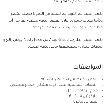
نكهة العنب لتقديم نكهة رائعة!
نكهة العنب مع التوت مع لمسة من الصودا تجعلنا نشعر
وكأننا نشرب مشروبًا غازيًا حقيقيًا. نكهة ممتعة حقًا حتى آخر
قطرة. مستوى الحلاوة ليست قوية ومزعجة.
نكهة العنب الطازجة Asap Grape من Nasty Juice جوس رائع و
بنكهات متوازنة سيعشقها محبي نكهة العنب.
المواصفات
يتكون الخليط من 30٪ PG و 70٪ VG
النكهات الأساسية: عنب ، توت مشكل ، نعناع منخفض
حجم الزجاجة 60 مل
النيكوتين 0 – 3 – 6
صنع في ماليزيا