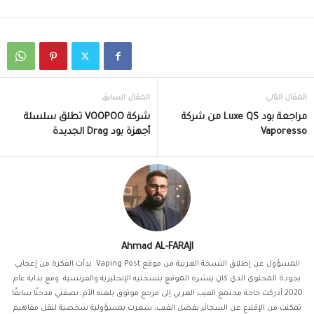
المقال التالي
المقال السابق
مراجعة بود Luxe QS من شركة
شركة VOOPOO تطلق سلسلة
Vaporesso
أجهزة بود Drag الجديدة
Ahmad AL-FARAJI
المسؤول عن إطلاق النسخة العربية من موقع Vaping Post. بدأت الفكرة من إعجابي
بجودة المحتوى الذي كان ينشره الموقع بنسختيه الإنجليزية والفرنسية. ومع بداية عام
2020 أدركت حاجة مجتمع الفيب العربي إلى مرجع موثوق بلغته الأم. بصفتي مدخنًا سابقًا
تمكنت من الإقلاع عن السجائر بفضل الفيب، شعرت بمسؤولية شخصية لنقل مفاهيم