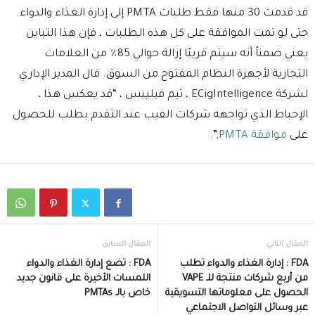
قد قدمت 30 منها فقط طلبات PMTA إلى إدارة الغذاء والدواء.
حتى لو تمت الموافقة على كل هذه الطلبات ، فإن هذا التباين
يعني ضمناً أنه سيتم قريبًا إزالة حوالي 85٪ من العلامات
التجارية لأجهزة النظام المفتوح من السوق. قال المدير الإداري
لشركة ECigIntelligence ، تيم فيليبس ، “قد يعكس هذا ،
الإحباط الذي تواجهه شركات الفيب عند التقدم بطلب للحصول
على
موافقة PMTA
,”.
المقال التالي
المقال السابق
FDA : إدارة الغذاء والدواء تطلب
FDA : تضع إدارة الغذاء والدواء
من أربع شركات منتجة للـ VAPE
اللمسات الأخيرة على قانون جديد
الحصول على معلوماتها التسويقية
خاص بالـ PMTAs
عبر وسائل التواصل الاجتماعي