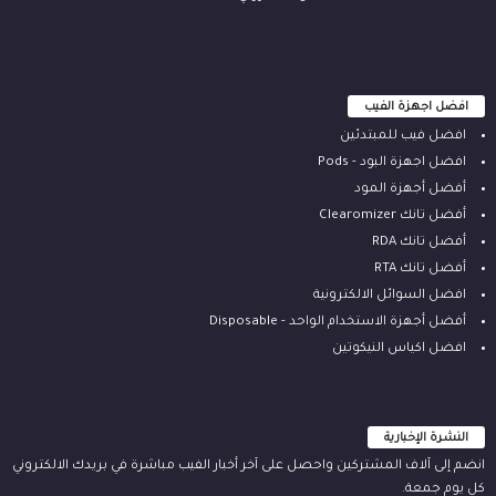
افضل اجهزة الفيب
افضل فيب للمبتدئين
افضل اجهزة البود - Pods
أفضل أجهزة المود
أفضل تانك Clearomizer
أفضل تانك RDA
أفضل تانك RTA
افضل السوائل الالكترونية
أفضل أجهزة الاستخدام الواحد - Disposable
افضل اكياس النيكوتين
النشرة الإخبارية
انضم إلى آلاف المشتركين واحصل على آخر أخبار الفيب مباشرة في بريدك الالكتروني
كل يوم جمعة.