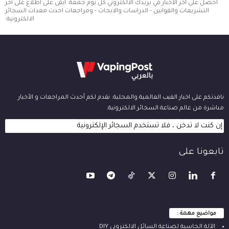
احصل على آخر الأخبار في بريدك الالكتروني كل يوم جمعة. ابقى على اطلاع على أخر
التشريعات والقوانين - الدراسات والابحاث - ومراجعات احدث معدات السجائر
الالكترونية.
نافذتكم على اخبار الفيب العالمية والمحلية. نقدم لكم أحدث المراجعات و الأخبار
مباشرة من عالم صناعة السجائر الالكترونية.
إن كنت لا تدخن ، فلا تستخدم السجائر الإلكترونية
تابعونا على
مواضيع مهمة :
الآلة ‫الحاسبة لصناعة السائل الالكتروني‬ DIY