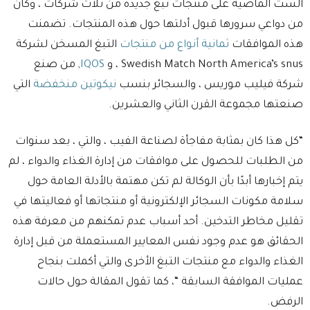
الست الماضية على منتجات تبغ جديدة من ثلاث شركات ، وكان
من دواعي سرورها قبول أدلتها حول هذه المنتجات. تضمنت
هذه الموافقات
ثمانية أنواع من منتجات
التبغ المسخن لشركة
Swedish Match North America’s snus ، و
IQOS
, من صنع
شركة فيليب موريس ، والسجائر بنسب
نيكوتين منخفضة
التي
صنعتها مجموعة القرن الثاني والعشرين.
“كل هذا كان بمثابة مفاجأة لصناعة الفيب ، والتي ، بعد سنوات
من الطلبات للحصول على موافقات من إدارة الغذاء والدواء ، لم
يتم إخبارها أبدًا بأن الوكالة لم تكن مهتمة بالأدلة العامة حول
سلامة مكونات السجائر الإلكترونية أو منتجاتها أو فعاليتها في
تقليل مخاطر التدخين. أحد أسباب عدم تمكنهم من معرفة هذه
الحقائق هو عدم وجود نفس المعايير المستعملة من قبل إدارة
الغذاء والدواء مع منتجات التبغ الأخرى والتي أكملت بنجاح
عمليات الموافقة السابقة “، كما تقول المقالة حول حالات
الرفض.