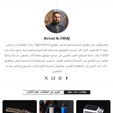
Ahmad AL-FARAJI
المسؤول عن إطلاق النسخة العربية من موقع Vaping Post. بدأت الفكرة من إعجابي
بجودة المحتوى الذي كان ينشره الموقع بنسختيه الإنجليزية والفرنسية. ومع بداية عام
2020 أدركت حاجة مجتمع الفيب العربي إلى مرجع موثوق بلغته الأم. بصفتي مدخنًا سابقًا
تمكنت من الإقلاع عن السجائر بفضل الفيب، شعرت بمسؤولية شخصية لنقل مفاهيم
الحد من الضرر إلى جمهورنا العربي، وتحويل التجربة الفردية إلى مشروع إعلامي يخدم
الملايين.
مقالات ذات صلة
المزيد من المقالات لهذا الكاتب