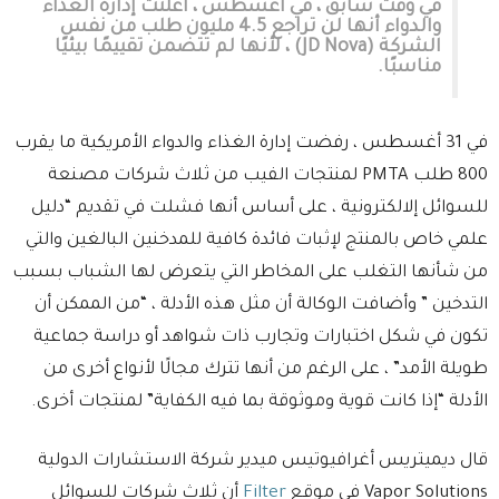
في وقت سابق ، في أغسطس ، أعلنت إدارة الغذاء
والدواء أنها لن تراجع 4.5 مليون طلب من نفس
الشركة (JD Nova) ، لأنها لم تتضمن تقييمًا بيئيًا
مناسبًا.
في 31 أغسطس ، رفضت إدارة الغذاء والدواء الأمريكية ما يقرب
800 طلب PMTA لمنتجات الفيب من ثلاث شركات مصنعة
للسوائل إلالكترونية ، على أساس أنها فشلت في تقديم “دليل
علمي خاص بالمنتج لإثبات فائدة كافية للمدخنين البالغين والتي
من شأنها التغلب على المخاطر التي يتعرض لها الشباب بسبب
التدخين ” وأضافت الوكالة أن مثل هذه الأدلة ، “من الممكن أن
تكون في شكل اختبارات وتجارب ذات شواهد أو دراسة جماعية
طويلة الأمد” ، على الرغم من أنها تترك مجالًا لأنواع أخرى من
الأدلة “إذا كانت قوية وموثوقة بما فيه الكفاية” لمنتجات أخرى.
قال ديميتريس أغرافيوتيس ميدير شركة الاستشارات الدولية
Vapor Solutions في موقع
Filter
أن ثلاث شركات للسوائل