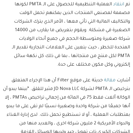
تم
انتقاد
العملية التنظيمية للحصول على الـ PMTA لكونها
مصممة لمصنعي المنتجات الذين يمكنهم تحمل الوقت
والتكاليف المالية التي تأتي معها ، الأمر الذي يترك الشركات
الصغيرة في مشكلة. ويقوم بتعريض ما يقارب من 14000
شركة صغيرة ومتوسطة الحجم في جميع أنحاء الولايات
المتحدة للخطر ، حيث يتعين على العلامات التجارية تقديم الـ
PMTA لكل منتج من منتجاتها ، بما في ذلك كل نكهة سائل
إلكتروني وكل مكون مختلف على حدة.
أشارت
مقالة
حديثة على موقع Filter أن هذا الإجراء المتعلق
بترخيص الـ PMTA لشركة JD Nova LLC مثير للقلق. “بينما يبدو أن
الوكالة ألغت فقط 75 في المائة من إجمالي تراخيص PMTAs ، إلا
أنها جميعًا من شركة واحدة وصغيرة نسبيًا لم تفي على ما يبدو
بمتطلبات العملية ، أو لا تستطيع تحمل ذلك. لدى إدارة الغذاء
والدواء الأمريكية 2 مليون شركة اخرى ، والعديد منها من
الشركات الكبرى ذات تمويل جيد ولديها الوسائل اللازمة