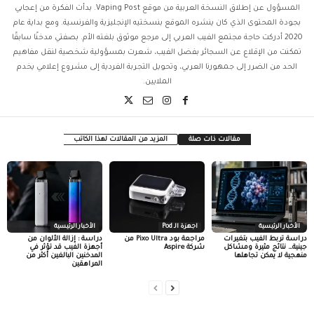
المسؤول عن إطلاق النسخة العربية من موقع Vaping Post. بدأت الفكرة من إعجابي
بجودة المحتوى الذي كان ينشره الموقع بنسختيه الإنجليزية والفرنسية. ومع بداية عام
2020 أدركت حاجة مجتمع الفيب العربي إلى مرجع موثوق بلغته الأم. بصفتي مدخنًا سابقًا
تمكنت من الإقلاع عن السجائر بفضل الفيب، شعرت بمسؤولية شخصية لنقل مفاهيم
الحد من الضرر إلى جمهورنا العربي، وتحويل التجربة الفردية إلى مشروع إعلامي يخدم
الملايين.
مقالات ذات صلة
المزيد من المقالات لهذا الكاتب
الأخبار الرئيسية
اجهزة الـ Pod
الأخبار الرئيسية
دراسة تربط الفيب بتغيرات
مراجعة بود Pixo Ultra من
دراسة : إزالة الألوان من
جينية… نتائج مثيرة ومشاكل
شركة Aspire
أجهزة الفيب قد تؤثر في
منهجية لا يمكن تجاهلها
المدخنين البالغين أكثر من
المراهقين