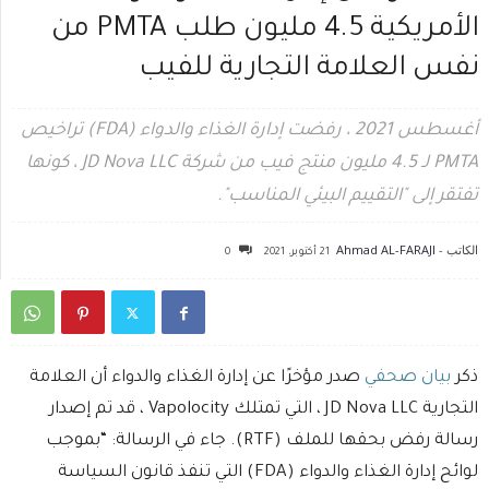
الأمريكية 4.5 مليون طلب PMTA من
نفس العلامة التجارية للفيب
أغسطس 2021 ، رفضت إدارة الغذاء والدواء (FDA) تراخيص
PMTA لـ 4.5 مليون منتج فيب من شركة JD Nova LLC ، كونها
تفتقر إلى "التقييم البيئي المناسب".
الكاتب -
Ahmad AL-FARAJI
21 أكتوبر، 2021
0
ذكر
بيان صحفي
صدر مؤخرًا عن إدارة الغذاء والدواء أن العلامة
التجارية JD Nova LLC ، التي تمتلك Vapolocity ، قد تم إصدار
رسالة رفض بحقها للملف (RTF). جاء في الرسالة: “بموجب
لوائح إدارة الغذاء والدواء (FDA) التي تنفذ قانون السياسة