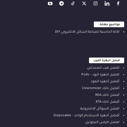
مواضيع مهمة :
الآلة ‫الحاسبة لصناعة السائل الالكتروني‬ DIY
افضل اجهزة الفيب
افضل فيب للمبتدئين
افضل اجهزة البود - Pods
أفضل أجهزة المود
أفضل تانك Clearomizer
أفضل تانك RDA
أفضل تانك RTA
افضل السوائل الالكترونية
أفضل أجهزة الاستخدام الواحد - Disposable
افضل اكياس النيكوتين