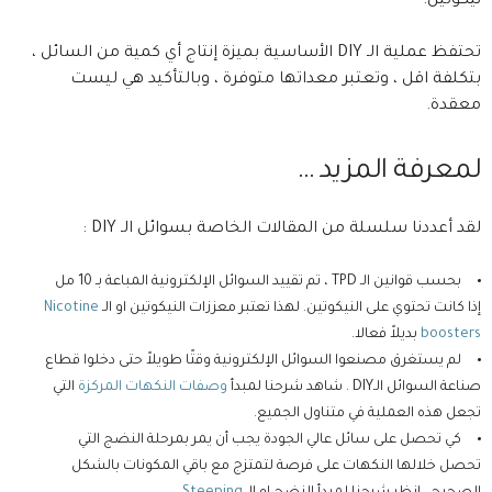
نيكوتين.
تحتفظ عملية الـ DIY الأساسية بميزة إنتاج أي كمية من السائل ،
بتكلفة اقل ، وتعتبر معداتها متوفرة ، وبالتأكيد هي ليست
معقدة.
لمعرفة المزيد …
لقد أعددنا سلسلة من المقالات الخاصة بسوائل الـ DIY :
بحسب قوانين الـ TPD ، تم تقييد السوائل الإلكترونية المباعة بـ 10 مل
إذا كانت تحتوي على النيكوتين. لهذا تعتبر معززات النيكوتين او الـ
Nicotine
boosters
بديلاً فعالا.
لم يستغرق مصنعوا السوائل الإلكترونية وقتًا طويلاً حتى دخلوا قطاع
صناعة السوائل الـDIY . شاهد شرحنا لمبدأ
وصفات النكهات المركزة
التي
تجعل هذه العملية في متناول الجميع.
كي تحصل على سائل عالي الجودة يجب أن يمر بمرحلة النضج التي
تحصل خلالها النكهات على فرصة لتمتزج مع باقي المكونات بالشكل