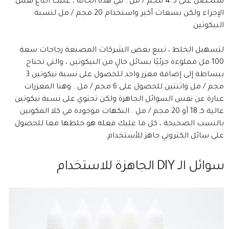
ستحصل على 4.5 مجم / مل . في هذه الحالة ، عليك اتباع نفس
الإجراء ولكن بسعات أكبر واستخدام 20 مجم / مل لنسبة
النيكوتين.
لتسهيل الخلط ، تبيع بعض الشركات المصنعة زجاجات سعة
100 مل مملوءة جزئيًا بسائل خالٍ من النيكوتين ، والتي تحتاج
ببساطة إلى إضافة معزز واحد للحصول على نسبة نيكوتين 3
مجم / مل واثنتين للحصول على 6 مجم / مل . وهنا المعززات
عبارة عن نفس السوائل الجاهزة ولكن تحتوي على نسبة نيكوتين
عالية كـ 18 أو 20 مجم / مل . النكهات موجودة في كلا المكونين
بالنسب الصحيحة ، كل ما عليك فعله هو خلطها معا للحصول
على سائل الكتروني جاهز للأستخدام.
سوائل الـ DIY الجاهزة للاستخدام