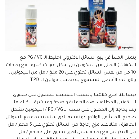
يتمثل المبدأ في بيع السائل الاكتروني (خليط الـ PG / VG مع
النكهات) الخالي من النيكوتين في شكل عبوات كبيرة ، مع زجاجات
10 مل من نفس السائل تحتوي على 20 ملغ / مل من النيكوتين ،
وهو الحد الأقصى المسموح به بحسب قوانين الـ TPD.
ببساطة امزج كلاهما بالنسب الصحيحة للحصول على محتوى
النيكوتين المطلوب. هذه العملية واضحة ومباشرة ، لكنك ما
زلت بحاجة إلى الحصول على نسب الـ PG / VG / النيكوتين بشكل
صحيح. المبدأ في الواقع هو نفسه الذي ستستخدمه مع السوائل
الجاهزة : مثلا عند مزج زجاجة من السائل تحتوي على 6 مجم / مل
من النيكوتين مع زجاجة سائل اخرى تحتوي على 3 مجم / مل