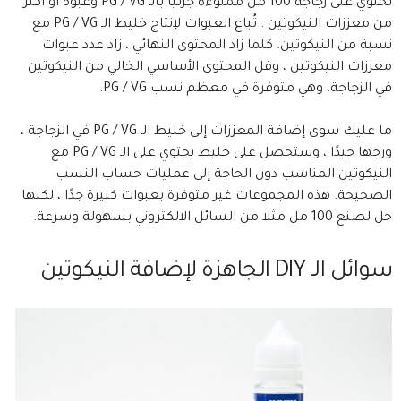
تحتوي على زجاجة 100 مل مملوءة جزئيًا بالـ PG / VG وعبوة أو أكثر
من معززات النيكوتين . تُباع العبوات لإنتاج خليط الـ PG / VG مع
نسبة من النيكوتين. كلما زاد المحتوى النهائي ، زاد عدد عبوات
معززات النيكوتين ، وقل المحتوى الأساسي الخالي من النيكوتين
في الزجاجة. وهي متوفرة في معظم نسب PG / VG.
ما عليك سوى إضافة المعززات إلى خليط الـ PG / VG في الزجاجة ،
ورجها جيدًا ، وستحصل على خليط يحتوي على الـ PG / VG مع
النيكوتين المناسب دون الحاجة إلى عمليات حساب النسب
الصحيحة. هذه المجموعات غير متوفرة بعبوات كبيرة جدًا ، لكنها
حل لصنع 100 مل مثلا من السائل الالكتروني بسهولة وسرعة.
سوائل الـ DIY الجاهزة لإضافة النيكوتين