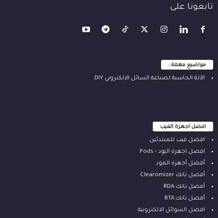
تابعونا على
مواضيع مهمة :
الآلة ‫الحاسبة لصناعة السائل الالكتروني‬ DIY
افضل اجهزة الفيب
افضل فيب للمبتدئين
افضل اجهزة البود - Pods
أفضل أجهزة المود
أفضل تانك Clearomizer
أفضل تانك RDA
أفضل تانك RTA
افضل السوائل الالكترونية