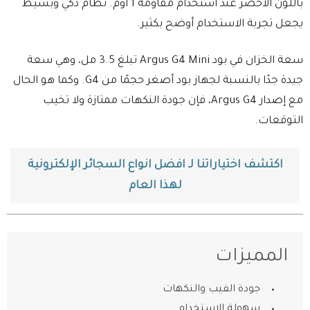
باللون الأخضر عند استخدام مقاومة 1 أوم. نظام ذكي وبسيط
يجعل تجربة الاستخدام أوضح بكثير.
سعة الخزان في بود Argus G4 Mini تبلغ 3.5 مل، وهي سعة
جيدة جدًا بالنسبة لجهاز بود أصغر حجمًا من G4. وكما هو الحال
مع إصدار Argus G4، فإن جودة النكهات ممتازة ولا تخيب
التوقعات.
اكتشف اختياراتنا لـ افضل انواع السجائر الإلكترونية
لهذا العام
المميزات
جودة الفيب والنكهات
سهولة الاستخدام