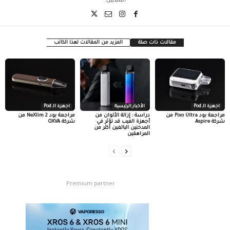
الملايين.
مقالات ذات صلة
المزيد من المقالات لهذا الكاتب
اجهزة الـ Pod
الأخبار الرئيسية
اجهزة الـ Pod
مراجعة بود Pixo Ultra من
دراسة : إزالة الألوان من
مراجعة بود NeXlim 2 من
شركة Aspire
أجهزة الفيب قد تؤثر في
شركة OXVA
المدخنين البالغين أكثر من
المراهقين
Premium partner