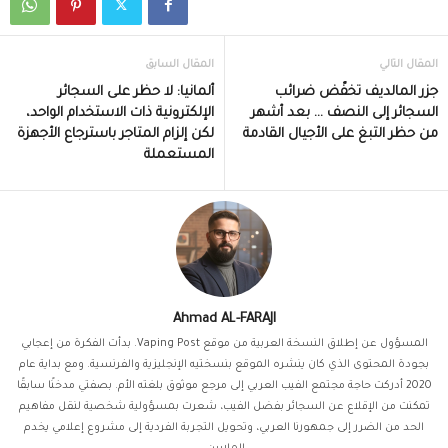
المقال التالي
المقال السابق
جزر المالديف تخفّض ضرائب
ألمانيا: لا حظر على السجائر
السجائر إلى النصف … بعد أشهر
الإلكترونية ذات الاستخدام الواحد،
من حظر التبغ على الأجيال القادمة
لكن إلزام المتاجر باسترجاع الأجهزة
المستعملة
Ahmad AL-FARAJI
المسؤول عن إطلاق النسخة العربية من موقع Vaping Post. بدأت الفكرة من إعجابي
بجودة المحتوى الذي كان ينشره الموقع بنسختيه الإنجليزية والفرنسية. ومع بداية عام
2020 أدركت حاجة مجتمع الفيب العربي إلى مرجع موثوق بلغته الأم. بصفتي مدخنًا سابقًا
تمكنت من الإقلاع عن السجائر بفضل الفيب، شعرت بمسؤولية شخصية لنقل مفاهيم
الحد من الضرر إلى جمهورنا العربي، وتحويل التجربة الفردية إلى مشروع إعلامي يخدم