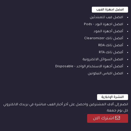
افضل اجهزة الفيب
افضل فيب للمبتدئين
افضل اجهزة البود - Pods
أفضل أجهزة المود
أفضل تانك Clearomizer
أفضل تانك RDA
أفضل تانك RTA
افضل السوائل الالكترونية
أفضل أجهزة الاستخدام الواحد - Disposable
افضل اكياس النيكوتين
النشرة الإخبارية
انضم إلى آلاف المشتركين واحصل على آخر أخبار الفيب مباشرة في بريدك الالكتروني
كل يوم جمعة.
اشترك الان