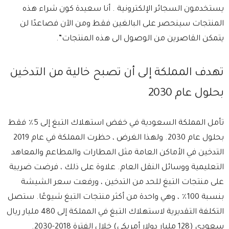
يستخدمون السجائر الإلكترونية . أنا سعيدة كون شراء هذه
المنتجات سينحصر على البالغين فقط ومن الآن فصاعدًا لن
يتمكن القاصرين من الوصول الى هذه المنتجات”.
تهدف المملكة إلى أن تصبح خالية من التدخين
بحلول عام 2030
تأمل المملكة السعودية في خفض استهلاك التبغ إلى 5٪ فقط
بحلول عام 2030. ولهذا الغرض ، حظرت المملكة في عام 2019
التدخين في الأماكن العامة مثل المطارات والمطاعم والمعاهد
التعليمية ووسائل النقل العام. علاوة على ذلك ، فرضت ضريبة
على منتجات التبغ للحد من التدخين ، ورفعت سعر الشيشة
بنسبة 100٪ ، وهي واحدة من أكثر منتجات التبغ شيوعًا. ستصل
التكلفة التقديرية لاستهلاك التبغ في المملكة إلى 480 مليار ريال
سعودي (128 مليار دولار أمريكي) خلال الفترة 2018-2030.