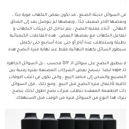
.
في السوائل حديثة الصنع ، قد تكون بعض النكهات قوية جدًا ،
وبعضها الآخر ضعيف جدًا ، وبعضها لم يتوصل بعد إلى المذاق
النهائي . أثناء عملية النضج ، يتم تداخل كل جزيئات النكهات و
تتفاعل النكهات مع بعضها البعض . هذه التفاعلات الكيميائية
بطيئة وستتطلب عدة أيام أو حتى عدة أسابيع حتى تكتمل .
سيطور السائل نكهته النهائية فقط عند نهاية فترة النضج هذه.
لا ينطبق النضج على سوائل الـ DIY فحسب ، بل السوائل الجاهزة
للـ vape ايضا. تسمح بعض الشركات المصنعة بفترة زمنية بين
التصنيع والشحن إلى منافذ البيع ، والتي تكون في اغلب الاوقات
كافية لأكتمال فترة النضج قبل البيع . ومع ذلك ، فإن السوائل
ذات الاطعمة المعقدة تتطلب فترات نضج اطول لذلك ينصح
بترك هذا النوع من السوائل فترة من الوقت قبل الاستهلاك.