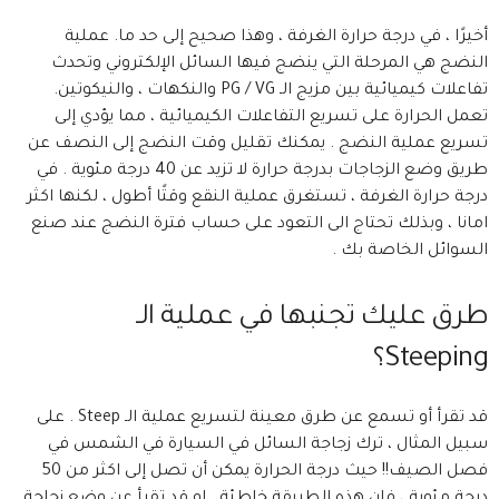
أخيرًا ، في درجة حرارة الغرفة ، وهذا صحيح إلى حد ما. عملية
النضج هي المرحلة التي ينضج فيها السائل الإلكتروني وتحدث
تفاعلات كيميائية بين مزيج الـ PG / VG والنكهات ، والنيكوتين.
تعمل الحرارة على تسريع التفاعلات الكيميائية ، مما يؤدي إلى
تسريع عملية النضج . يمكنك تقليل وقت النضج إلى النصف عن
طريق وضع الزجاجات بدرجة حرارة لا تزيد عن 40 درجة مئوية . في
درجة حرارة الغرفة ، تستغرق عملية النقع وقتًا أطول ، لكنها اكثر
امانا ، وبذلك تحتاج الى التعود على حساب فترة النضج عند صنع
السوائل الخاصة بك .
طرق عليك تجنبها في عملية الـ
Steeping؟
قد تقرأ أو تسمع عن طرق معينة لتسريع عملية الـ Steep . على
سبيل المثال ، ترك زجاجة السائل في السيارة في الشمس في
فصل الصيف!! حيث درجة الحرارة يمكن أن تصل إلى اكثر من 50