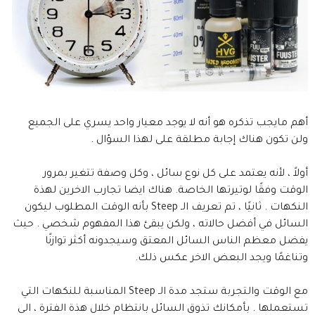
أهم مايجب تذكره هو أنه لا يوجد معيار واحد يسري على الجميع
ولن تكون هناك إجابة مطلقة على لهذا السؤال .
أولاً ، لأنه يعتمد على كل نوع سائل ، وكل وصفة تتغير بمرور
الوقت وفقًا لوتيرتها الخاصة. هناك ايضا تجارب الاخرين لهذة
النكهات . ثانيًا ، تم تعريف الـ Steep بأنه الوقت المطلوب ليكون
السائل في أفضل حالاته ، ولكن يبقئ هذا المفهوم شخصي . حيث
يفضل معظم الناس السائل المعتق وسيجدونه أكثر توازنًا
وتناغمًا ويجد البعض الاخر عكس ذلك.
مع الوقت والتجربة ستجد مدة الـ Steep المناسبة للنكهات التي
تستعملها . بأمكانك تذوق السائل بانتظام خلال هذة الفترة ، الى