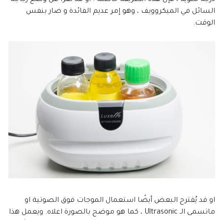
درجة مئوية ، فإن هذه الطريقة خاطئة . او قد تقرأ عن وضع زجاجة
السائل في الميكروويف ، وهو إمر عديم الفائدة و ضار بنفس
الوقت.
او قد يُقترح البعض أيضًا استعمال الموجات فوق الصوتية او
ماتسمى الـ Ultrasonic ، كما هو موضح بالصورة اعلاه. ويعمل هذا