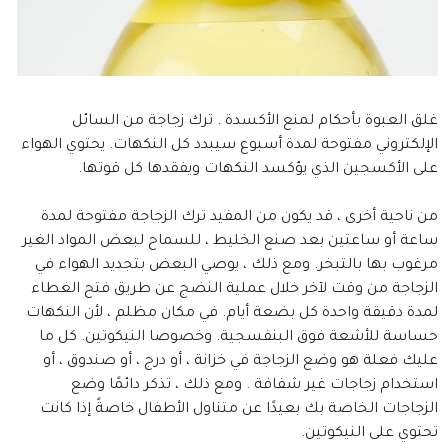
غلق العبوة بأحكام لمنع الأكسدة . ترك زجاجة من السائل
الإلكتروني مفتوحة لمدة أسبوع سيبدد كل النكهات. يحتوي الهواء
على الأكسجين الذي يؤكسد النكهات ويفقدها كل قوتها.
من ناحية أخرى ، قد يكون من المفيد ترك الزجاجة مفتوحة لمدة
ساعة أو ساعتين بعد صنع الخليط ، للسماح لبعض المواد الغير
مرغوب بها بالتبخر. ومع ذلك ، يوصي البعض بتجديد الهواء في
الزجاجة من وقت لآخر خلال عملية النضج عن طريق فتح الغطاء
لمدة دقيقة واحدة كل بضعة أيام. في مكان مظلم ، لأن النكهات
حساسة للأشعة فوق البنفسجية. وخصوصا النيكوتين. كل ما
عليك فعلة هو وضع الزجاجة في خزانة ، أو درج ، أو صندوق ، أو
استخدام زجاجات غير شفافة . ومع ذلك ، تذكر دائمًا وضع
الزجاجات الخاصة بك بعيدًا عن متناول الأطفال خاصةً إذا كانت
تحتوي على النيكوتين.