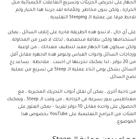
الجهاز على تحريض الجزيئات وتسريع التفاعلات الكيميائية مثل
الحرارة ، ولكن بدون مخاطر. وللأمانه لقد جربنا هذا الخيار ولم
نلاحظ فرقا عن عملية الـ Steeping التقليدية .
على أي حال ، لا تبدو هذه الطريقة قادرة على إتلاف السائل ، يمكن
استخدامها ولكن بطاقة منخفضة ، لذلك لا ضرر من المحاولة .
ولكن سيكون هذا الجهاز مفيد لتنظيف معداتك ، من اوعية
وزجاجات السائل وادوات القياس وتتوفر هذة الاجهزة مقابل أقل
من 20 دولار ، لذا يمكنك تجربتها ان احببت . ملاحظة : يساعد رج
السائل بشكل يومي اثناء عملية الـ Steep في تسريع من عملية
نضج السائل .
من ناحية أخرى ، يمكن أن تقلل أدوات التحريك المخبرية ، مع
مغناطيس يدور بسرعة في الزجاجة ، من وقت الـ Steep ، ويمكنك
الحصول على واحدة مقابل 10 دولار تقريبا – يمكن العثور على
المئات من البرامج التعليمية على YouTube بخصوص هذا
الموضوع .