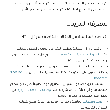
ان تجد الطعم المناسب لك . الـفيب هو مسألة ذوق ، ولتوجد
قواعد على الجميع اتباعها فهو يختلف من شحص لأخر.
لمعرفة المزيد …
لقد أعددنا سلسلة من المقالات الخاصة بسوائل الـ DIY :
ان كنت ترى ان العملية تتطلب الكثير من الوقت و الجهد ، يمكنك
اختيار
المكونات الجاهزة للاستخدام
. قمنا بشرح كل ذلك بالتفصيل (دون
أن تستهلك الكثير من وقتك).
بحسب قوانين الـ TPD ، تم تقييد السوائل الإلكترونية المباعة بـ 10 مل
إذا كانت تحتوي على النيكوتين. لهذا تعتبر معززات النيكوتين او الـ
Nicotine
boosters
بديلاً فعالا.
لم يستغرق مصنعوا السوائل الإلكترونية وقتًا طويلاً حتى دخلوا قطاع
صناعة السوائل الـDIY . شاهد شرحنا لمبدأ
وصفات النكهات المركزة
التي
تجعل هذه العملية في متناول الجميع.
اصنع وصفاتك
الخاصة وابهر من حولك عن طريق صنع نكهات
السوائل الخاصة بك.