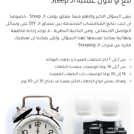
مع او بدون عملية الـ Steep
يبقى السؤال الاكبر والاهم فيما يتعلق بوقت الـ Steep ، خصوصا
ان كنت تتابع المناقشات المحتدمة بين عشاق الـ DIY على وسائل
التواصل الاجتماعي. ومن الناحية النظرية ، لا توجد إجابة قاطعة
ونهائية يمكننا تقديمها لهذا السؤال. ولكن يمكننا ان نعطيك
فكرة عن فترات الـ Steeping :
من 2 إلى 7 أيام للنكهات المفردة و نكهات الفواكه
من 7 إلى 14 يومًا للوصفات متعددة النكهات
14 إلى 30 يومًا للوصفات ذات النكهات المعقدة
وهناك بعض انواع النكهات الاكثر تعقيدا قد تحتاج 30 الى 60 يوم