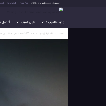
السبت, أغسطس 8, 2026
من نحن
اتصل بنا
النش
V
a
جديد عالفيب ؟
دليل الفيب
أفضل فيب 
p
Home
الأخبار الرئيسية
إقلاع 400 ألف شخص عن التدخين – نموذج سعودي ناجح في الحد...
i
n
g
P
o
s
t