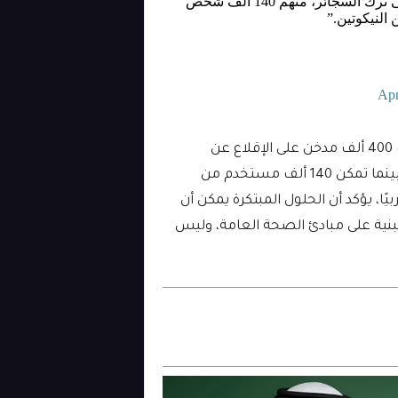
من مساعدة نحو 400 ألف مدخن على ترك السجائر، منهم 140 ألف شخص
 النيكوتين.”
Apr
في أقل من عامين، تمكنت “بدائل” من مساعدة ما يقارب 400 ألف مدخن على الإقلاع عن
السجائر، وفقًا لتصريحات رئيسها التنفيذي تولغا سيزر، بينما تمكن 140 ألف مستخدم من
يًا، يؤكد أن الحلول المبتكرة يمكن أن
مبنية على مبادئ الصحة العامة، وليس