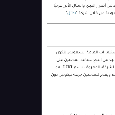
ن أضرار التبغ. والمثال الأبرز عربيًا
عودية من خلال شركة “
بدائل
“.
درة من صندوق الاستثمارات العامة السعودي، لتكون
الية من التبغ تساعد المدخنين على
الإقلاع دون الحاجة إلى الحظر أو التجريم. المنتج الرئيسي للشركة، المعروف باسم DZRT، هو
م ويقدم للمدخنين جرعة نيكوتين دون