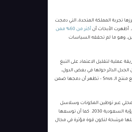
رزها تجربة المملكة المتحدة، التي دمجت
ن. أظهرت الأبحاث أن
أكثر من 60% ممن
ن، وهو ما لم تحققه السياسات
يقة عملية لتقليل الاعتماد على التبغ
 الجدل الدائر حولها في بعض الدول،
والنرويج مع منتج الـ Snus – تظهر أن دمجها ضمن
المحلي عبر توطين المكونات وسلاسل
التوريد، مما يخلق فرص عمل ويُسهم في تحقيق أهداف رؤية السعودية 2030. كما أن توسعها
علها مرشحة لتكون قوة مؤثرة في مجال