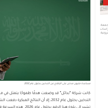
 جمعة.
دراسات
ونية.
مساعدة مليون مدخن على الإقلاع عن التدخين بحلول عام 2032
كانت شركة “بدائل” قد وضعت هدفًا طموحًا يتمثل في م
التدخين بحلول عام 2032، إلا أن النتائج الم
تشير إلى بلوغ هذا الرقم 