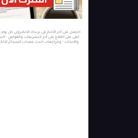
احصل على آخر الأخبار في بريدك الالكتروني كل يوم
ابقى على اطلاع على أخر التشريعات والقوانين - ال
والابحاث - ومراجعات احدث معدات السجائر الالكتر