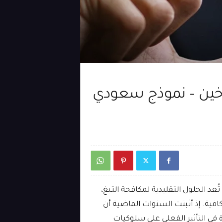
التدخين – نموذج سعودي
ُعد الحلول التقليدية لمكافحة التبغ،
افية. إذ أثبتت السنوات الماضية أن
 في التأثير الفعلي على سلوكيات