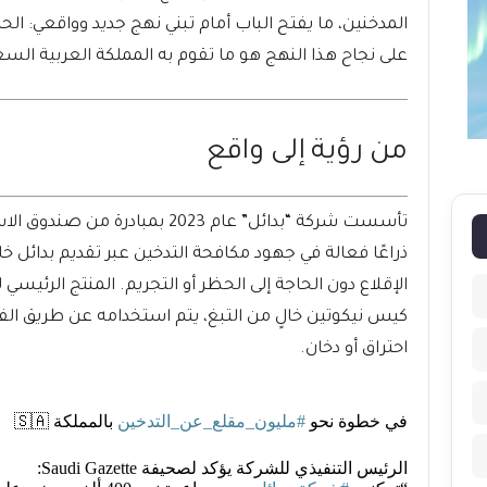
المدخنين، ما يفتح الباب أمام تبني نهج جديد وواقعي: الحد م
على نجاح هذا النهج هو ما تقوم به المملكة العربية الس
من رؤية إلى واقع
تأسست شركة “بدائل” عام 2023 بمبا
ذراعًا فعالة في جهود مكافحة التدخين عبر تقديم بدائل خ
كيس نيكوتين خالٍ من التبغ، يتم استخدامه عن طريق الف
احتراق أو دخان.
في خطوة نحو
#مليون_مقلع_عن_التدخين
بالمملكة 🇸🇦
الرئيس التنفيذي للشركة يؤكد لصحيفة Saudi Gazette: