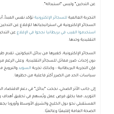
عن التدخين” وليس “استبداله”.
التجربة العالمية
للسجائر الإلكترونية
تؤكد نفس المبدأ، أب
السجائر الإلكترونية في استراتيجياتها للإقلاع عن التدخي
استخدموا الفيب في بريطانيا نجحوا في الإقلاع
عن التدخي
التقليدية وحدها.
السجائر الإلكترونية، كغيرها من بدائل النيكوتين، تقدم طر
دون إحداث ضرر مماثل للسجائر التقليدية. وعلى الرغم من
فإن التجربة البريطانية – وكذلك تجربة
السويد
سياسات الحد من الضرر أكثر فاعلية من حظرها.
إلى جانب الأثر الصحي، نجحت “بدائل” في دعم الاقتصاد 
المستقبلي نحو دول الخليج والشرق الأوسط وأوروبا يج
الصحة العامة إقليميًا وعالميًا.