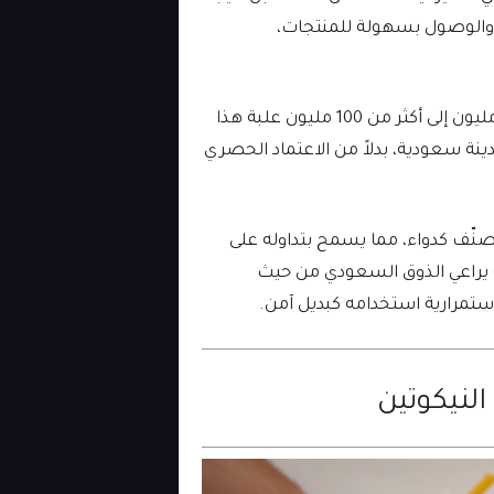
، والوصول بسهولة للمنتجات،
وتتجلى جدية “بدائل” في خططها لتوسيع الإنتاج من 1.5 مليون إلى أكثر من 100 مليون علبة هذا
 فقط، إلى جانب استهداف 6000 منفذ بيع في 13 مدينة سعودية، بدلاً من الاعتماد الحصري
ُصنّف كدواء، مما يسمح بتداوله على
ه يراعي الذوق السعودي من حيث
ستمرارية استخدامه كبديل آمن.
النيكوتين