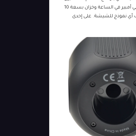
الجهاز 193 جرامًا فقط مع بطارية مدمجة بقوة 3000 مللي أمبير في الساعة وخزان بسعة 10
ب أي نموذج للشيشة. على إحدى