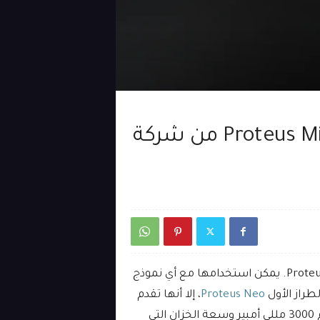
مراجعة الشيشة الالكترونية Proteus Mini من شركة
تعود شركة Aspire لتقدم لنا الشيشة الإلكترونية Proteus Mini. يمكن استخدامها مع أي نموذج
طراز الأول
Proteus Neo
، إلا أنها تقدم
تجربة فيب رائعة ومريحة بفضل بطاريتها التي تأتي بحجم 3000 مللي أمبير وسعة الخزان التي