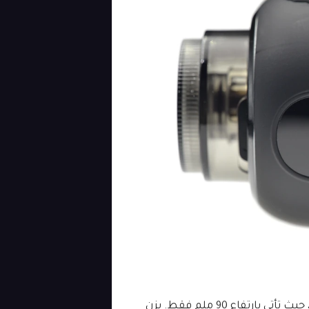
الشيشة الالكترونية Proteus Mini صغيرة الحجم للغاية، حيث تأتي بارتفاع 90 ملم فقط. يزن