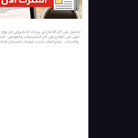
احصل على آخر الأخبار في بريدك الالكتروني كل يوم
ابقى على اطلاع على أخر التشريعات والقوانين - ال
والابحاث - ومراجعات احدث معدات السجائر الالكتر