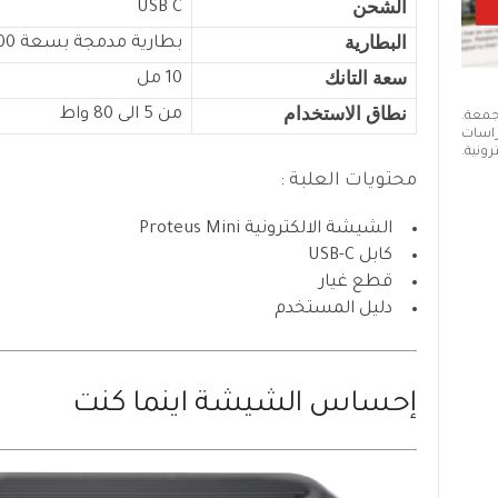
الشحن
USB C
البطارية
بطارية مدمجة بسعة 3000 مللي امبير
سعة التانك
10 مل
نطاق الاستخدام
من 5 الى 80 واط
 جمعة.
دراسات
ونية.
محتويات العلبة :
الشيشة الالكترونية Proteus Mini
كابل USB-C
قطع غيار
دليل المستخدم
إحساس الشيشة اينما كنت