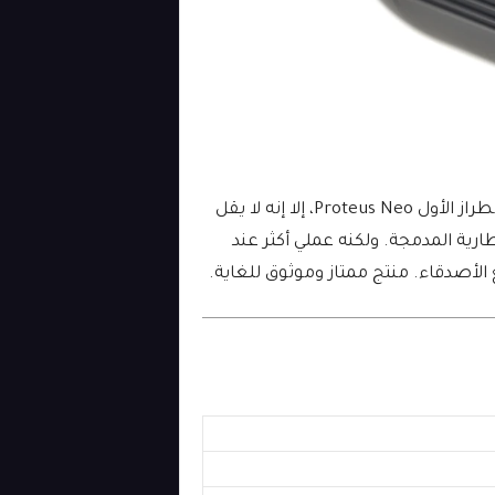
جهاز Proteus Mini، كما يوحي اسمه، على انه أصغر من الطراز الأول Proteus Neo، إلا إنه لا يقل
ارية المدمجة. ولكنه عملي أكثر عند
لأصدقاء. منتج ممتاز وموثوق للغاية.