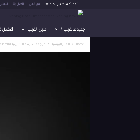
الأحد, أغسطس 9, 2026
من نحن
اتصل بنا
النشرة
V
a
جديد عالفيب ؟
دليل الفيب
أفضل فيب 
p
Home
الأخبار الرئيسية
مراجعة الشيشة الالكترونية Proteus Mini من شركة Aspire
i
n
g
P
o
s
t