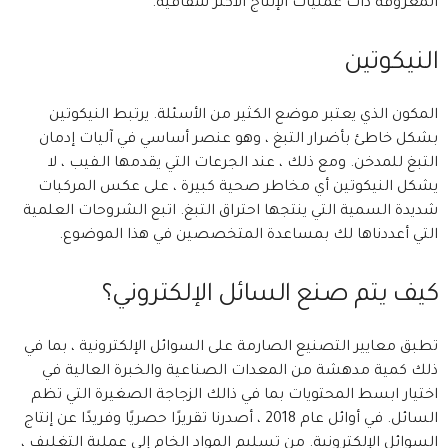
المعروفة ذات عمليات الإنتاج الأكثر شفافية.
النيكوتين
المكون الذي يعتبر موضع الكثير من الأسئلة. يرتبط النيكوتين
بشكل خاطئ بأضرار التبغ ، وهو عنصر أساسي في آليات إدمان
التبغ للمدخن. ومع ذلك ، عند الجرعات التي يقدمها الـفيب ، لا
يشكل النيكوتين أي مخاطر صحية كبيرة ، على عكس المركبات
شديدة السمية التي ينتجها احتراق التبغ. اتبع الشروحات العلمية
التي أعددناها لك بمساعدة المتخصصين في هذا الموضوع.
كيف يتم صنع السائل الإلكتروني؟
تطبق معايير التصنيع الصارمة على السوائل الإلكترونية ، بما في
ذلك كمية مدهشة من المعدات الصناعية والخبرة العالية في
اختيار ابسط المحتويات بما في ذالك الزجاجة الصغيرة التي تظم
السائل. في أوائل عام 2018 ، أصدرنا تقريرًا حصريًا وفريدًا عن إنتاج
السوائل الإلكترونية. من تسليم المواد الخام إلى عملية التغليف ،