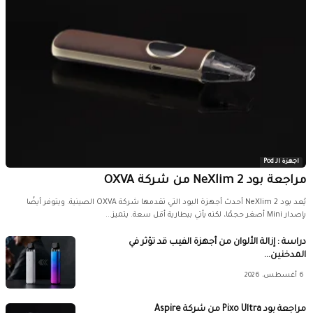
اجهزة الـ Pod
مراجعة بود NeXlim 2 من شركة OXVA
يُعد بود NeXlim 2 أحدث أجهزة البود التي تقدمها شركة OXVA الصينية. ويتوفر أيضًا
بإصدار Mini أصغر حجمًا، لكنه يأتي ببطارية أقل سعة. يتميز...
دراسة : إزالة الألوان من أجهزة الفيب قد تؤثر في
المدخنين...
6 أغسطس، 2026
مراجعة بود Pixo Ultra من شركة Aspire