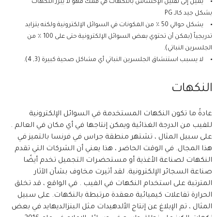
يميل إلى تقليل الإحساس بالنكهات في فمك فهو لا يبرز النكهات
بشكل جيد كالـ PG
يشكل حوالي 50 ٪ من المكونات في السوائل الإلكترونية ولكنه يتزايد
تدريجياً (يمكن أن تحتوي بعض السوائل الإلكترونية حتى على 100 ٪ من
الجلسرين النباتي).
لا يسبب استنشاق الجلسرين النباتي أي مشاكل صحية كبيرة (3, 4).
النكهات
عادةً ما تكون النكهات المستخدمة في السوائل الإلكترونية
للفيب من الدرجة الغذائية ويمكن إنتاجها في أي مكان في العالم .
على سبيل المثال ، تشتهر منطقة جراس في فرنسا بالتميز في
هذا المجال. في الوقت الحاضر ، هذا يعني أن الشركات التي تقدم
النكهات لصناعة الأغذية أو مستحضرات التجميل تخدم أيضًا
صناعة السجائر الإلكترونية. لقد أثيرت مخاوف بشأن الآثار
المترتبة على استخدام النكهات في الفيب . في الواقع ، قد تخلق
الحرارة تفاعلات كيميائية معقدة مرتبطة بالنكهات. على سبيل
المثال ، تم الإبلاغ عن إنتاج الألدهيدات مثل البنزالديهايد في بعض