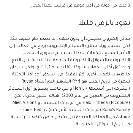
نأخذك في جولة في أكبر موقع في فرنسا لهذا المجال.
نعود بالزمن قليلا
سائل إلكتروني طبيعي، أي بدون نكهة ، له طعم حلو خفيف جدًا.
لكن السبب وراء شهرة السجائر الإلكترونية يرجع في الغالب إلى
التأثير الممتع للنكهات. لهذا السبب تم تسويق السجائر
الإلكترونية بالسوائل الإلكترونية المنكهة منذ البداية. كان التبغ
والمنثول أكثر النكهات شيوعًا لتقليد سجائر التبغ. ولكن سرعان
ما ظهرت نكهات أخرى أكثر تعقيدًا في السوق. أحد أكثر الأمثلة
شهرة في تاريخ الفيب هو RY4 الشهير الذي أنشأه Ruyan
(الشركة التي أسسها Hon Lik والتي قامت بتسويق أول السجائر
الإلكترونية في الصين في عام 2003). هناك الكثير لذكره ، لكن
Halo Tribeca (Nicopure) في الولايات المتحدة ، و Alien Visions
Boba’s Bounty (الولايات المتحدة الأمريكية) ، و T-Juice Red
Astaire في المملكة المتحدة تبرز بشكل خاص كنكهات رئيسية
في تاريخ السوائل الالكترونية.