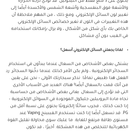
يحتوي على 3 ملغ فقط من النيكوتين. قد تؤدي درجة الحرارة
والأشعة فوق البنفسجية وأشعة الشمس والأكسدة أيضًا إلى
تغيير لون السائل الإلكتروني. ومع ذلك ، من المهم ملاحظة أن
هذه التغييرات في اللون لا تغير خصائص السائل الإلكتروني
الخاص بك بأي شكل من الأشكال ، ولا يزال بإمكانك استخدامه
في الـفيب دون أي مشاكل.
لماذا يجعلني السائل الإلكتروني أسعل؟
يشتكي بعض الأشخاص من السعال عندما يبدأون في استخدام
السجائر الإلكترونية ، ولم يكن الأمر كذلك عندما دخّنوا السجائر. رد
الفعل هذا طبيعي تمامًا. تذكر سيجارتك الأولى – نحن على يقين
من أنك قمت بالسعال أيضًا! هناك العديد من الأسباب الأخرى
التي قد تؤدي إلى السعال. يعاني بعض الأشخاص من حساسية
تجاه مادة البروبيلين جليكول الموجودة في السوائل الإلكترونية –
إذا كنت كذلك ، فجرب سائلًا إلكترونيًا يحتوي على نسبة أقل من
PG. قد تسعل أيضًا إذا كنت تستخدم الـفيبينج Vaping عند
مستوى طاقة مرتفع للغاية. ما عليك سوى محاولة تقليل القوة
الكهربائية للتخلص من هذه المشكلة. أخيرًا ، قد تكون