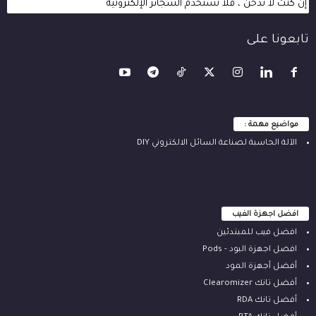
إن كنت لا تدخن ، فلا تستخدم السجائر الإلكترونية
تابعونا على
مواضيع مهمة :
الآلة ‫الحاسبة لصناعة السائل الالكتروني‬ DIY
افضل اجهزة الفيب
افضل فيب للمبتدئين
افضل اجهزة البود - Pods
أفضل أجهزة المود
أفضل تانك Clearomizer
أفضل تانك RDA