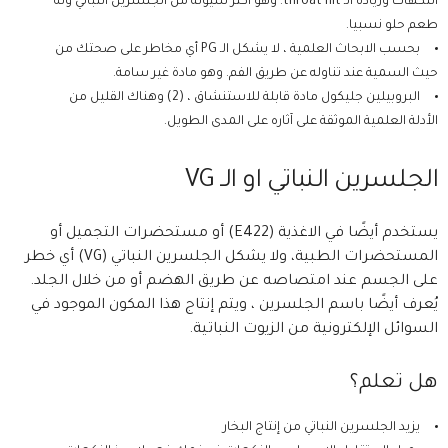
النكهات وزيادة الـ throat hit. وهو أكثر سيولة من الجلسرين النباتي وله
طعم حلو نسبيا.
بحسب الابحاث العلمية ، لا يشكل الـ PG أي مخاطر على صحتك من
حيث السمية عند تناوله عن طريق الفم. وهو مادة غير سامة.
البروبيلين جليكول مادة قابلة للاستنشاق ، (2) وهناك القليل من
الأدلة العلمية الموثقة على آثاره على المدى الطويل.
الجلسرين النباتي او الـ VG
يستخدم أيضًا في الاغذية (E422) أو مستحضرات التجميل أو
المستحضرات الطبية، ولا يشكل الجلسرين النباتي (VG) أي خطر
على الجسم عند امتصاصه عن طريق الهضم أو من خلال الجلد.
يُعرف أيضًا باسم الجلسرين ، ويتم إنتاج هذا المكون الموجود في
السوائل الإلكترونية من الزيوت النباتية.
هل تعلم؟
يزيد الجلسرين النباتي من إنتاج البخار