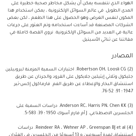
الهواء الذي نتنفسه يمكن أن يشكل مخاطر صحية خطيرة على
المدى الطويل. في عالم السوائل الإلكترونية ، يمكن استخدام هذا
المكون لنفس الغرض وهو الحصول على هذا الطعم ، لكن بعض
الشركات المصنعة قد أساءت استخدامه وتم العثور على جرعات
عالية في العديد من السوائل الإلكترونية. نروي القصة كاملة في
مقالتنا عن ثنائي الأسيتيل.
المصادر
(2) Robertson OH، Loosli CG. اختبارات السمية المزمنة لبروبيلين
جليكول وثلاثي إيثيلين جلايكول على القرود والجرذان عن طريق
استنشاق البخار والإعطاء عن طريق الفم. فارماكول إكس-ثير
1947 ؛ 91: 52-76.
(3) Anderson RC، Harris PN، Chen KK. دراسات السمية على
الجلسرين الاصطناعي. J آم فارم أسوك 1950 ؛ 39: 583-5.
(4) Reindeer RA ، Wehner AP ، Greenspan BJ et al. دراسات
استنشاق لمدة أسبوعين و 13 أسبوعًا من الجلسرين في الفئران.