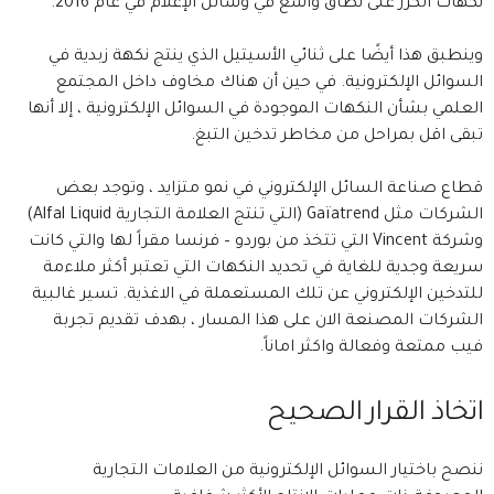
نكهات الكرز على نطاق واسع في وسائل الإعلام في عام 2016.
وينطبق هذا أيضًا على ثنائي الأسيتيل الذي ينتج نكهة زبدية في
السوائل الإلكترونية. في حين أن هناك مخاوف داخل المجتمع
العلمي بشأن النكهات الموجودة في السوائل الإلكترونية ، إلا أنها
تبقى اقل بمراحل من مخاطر تدخين التبغ.
قطاع صناعة السائل الإلكتروني في نمو متزايد ، وتوجد بعض
الشركات مثل Gaïatrend (التي تنتج العلامة التجارية Alfal Liquid)
وشركة Vincent التي تتخذ من بوردو – فرنسا مقراً لها والتي كانت
سريعة وجدية للغاية في تحديد النكهات التي تعتبر أكثر ملاءمة
للتدخين الإلكتروني عن تلك المستعملة في الاغذية. تسير غالبية
الشركات المصنعة الان على هذا المسار ، بهدف تقديم تجربة
فيب ممتعة وفعالة واكثر اماناً.
اتخاذ القرار الصحيح
ننصح باختيار السوائل الإلكترونية من العلامات التجارية