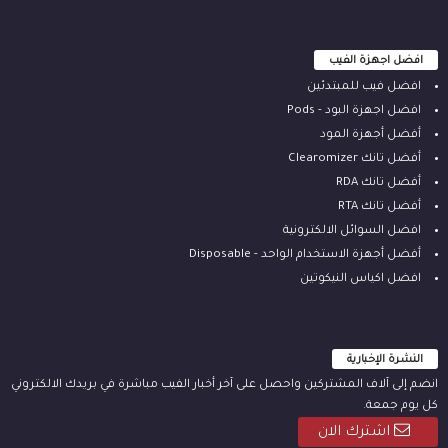
افضل اجهزة الفيب
افضل فيب للمبتدئين
افضل اجهزة البود - Pods
أفضل أجهزة المود
أفضل تانك Clearomizer
أفضل تانك RDA
أفضل تانك RTA
افضل السوائل الالكترونية
أفضل أجهزة الاستخدام الواحد - Disposable
افضل اكياس النيكوتين
النشرة الإخبارية
انضم إلى آلاف المشتركين واحصل على آخر أخبار الفيب مباشرة في بريدك الالكتروني
كل يوم جمعة.
اشترك الان