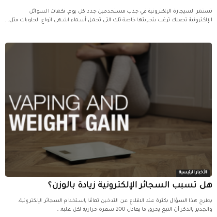
تستمر السيجارة الإلكترونية في جذب مستخدمين جدد كل يوم. نكهات السوائل
الإلكترونية تجعلك ترغب بتجربتها خاصة تلك التي تحمل أسماء اشهى انواع الحلويات مثل...
الأخبار الرئيسية
هل تسبب السجائر الإلكترونية زيادة بالوزن؟
يطرح هذا السؤال بكثرة عند الاقلاع عن التدخين تمامًا باستخدام السجائر الإلكترونية.
والجدير بالذكر أن التبغ يحرق ما يعادل 200 سعرة حرارية لكل علبة...