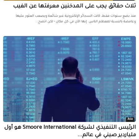
ثلاث حقائق يجب على المدخنين معرفتها عن الفيب
منذ بضع سنوات فقط، كانت السجائر الإلكترونية غير شائعة ويصعب العثور عليها
وغامضة بالنسبة لمعظم الناس. إنها الآن في كل مكان - لكن اتضح...
Asia
الرئيس التنفيذي لشركة Smoore International هو أول
ملياردير صيني في عالم...