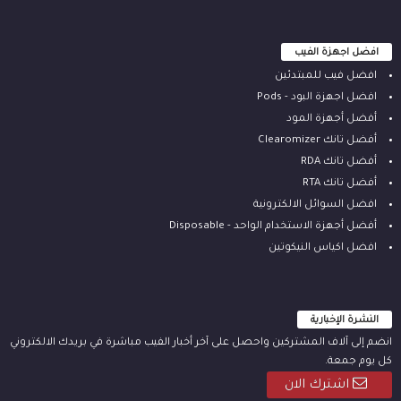
افضل اجهزة الفيب
افضل فيب للمبتدئين
افضل اجهزة البود - Pods
أفضل أجهزة المود
أفضل تانك Clearomizer
أفضل تانك RDA
أفضل تانك RTA
افضل السوائل الالكترونية
أفضل أجهزة الاستخدام الواحد - Disposable
افضل اكياس النيكوتين
النشرة الإخبارية
انضم إلى آلاف المشتركين واحصل على آخر أخبار الفيب مباشرة في بريدك الالكتروني
كل يوم جمعة.
اشترك الان