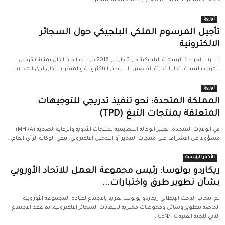
أوروبا
تأجيل المرسوم الملكي البلجيكي حول السجائر
الالكترونية
نشرت الجريدة الرسمية البلجيكية في 3 مارس 2016 مرسوما ملكيا كان بمثابة ناقوس
للموت بالنسبة لتجار التجزئة الخاصين بالسجائر الالكترونية والمبخرات. كان لدى المحلات...
أوروبا
المملكة المتحدة: نحو تنفيذ تدريجي للتوجيهات
المتعلقة بمنتجات التبغ (TPD)
في الولايات المتحدة، تعتبر الوكالة التنظيمية لمنتجات الأدوية والرعاية الصحية (MHRA)
مسؤولا عن الاشراف على منتجات التبخير أو التدخين الالكتروني. تبقي الوكالة الرأي العام...
الأخبار الرئيسية
ريكاردو بولوسا: رئيس مجموعة العمل للاتحاد الأوروبي
بشأن تطوير طرق واختبارات...
تم انتخاب الباحث الإيطالي ريكاردو بولوسا تقريبا بالاجماع لقيادة المجموعة الأوروبية
الخاصة بتطوير وسائل وفحوصات مخبرية لانبعاثات السجائر الالكترونية. تم عقد الاجتماع
الثاني للجنة الفنية CEN/TC...