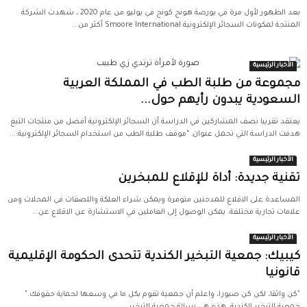
بعد الظهور لأول مرة في بورصة هونج كونج في يوليو من عام 2020 ، شهدت الشركة
المنتجة لمكونات السجائر الإلكترونية Smoore International أكثر من...
الأخبار الرئيسية
مجموعة من طلبة الطب في المملكة العربية
السعودية يبدون رأيهم حول...
يعتقد تقريبا نصف المشاركين في الدراسة أن السجائر الإلكترونية أفضل من منتجات التبغ.
هدفت الدراسة التي تحمل عنوان, “موقف طلبة الطب من استخدام السجائر الإلكترونية:...
الأخبار الرئيسية
تقنية جديدة: أداة للإقلاع للمبخرين
المساعدة على الاقلاع للمدخنين متوفرة ويمكن شراء العلكة واللصقات في المحلات ومن
علامات تجارية مختلفة. يمكن الوصول إلى العاملين في الاستشارة عن الاقلاع عن...
الأخبار الرئيسية
كيبيك: جمعية التبخير الكندية تتحدى الحكومة الإقليمية
قانونيا
"كن واثقا، لكن كن صبورا، واعلم أن جمعية تقوم بكل ما في وسعها لحماية حقوقك."
جمعية التبخير الكندية. هذه هي رسالة جمعية التبخير...