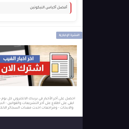
أفضل أكياس النيكوتين
النشرة الإخبارية
احصل على آخر الأخبار في بريدك الالكتروني كل يوم
ابقى على اطلاع على أخر التشريعات والقوانين - ال
والابحاث - ومراجعات احدث معدات السجائر الالكتر