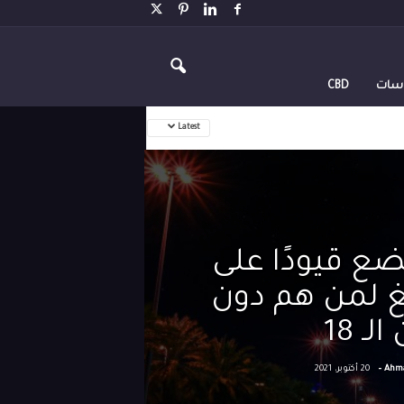
اسات
CBD
Latest
ع قيودًا على
غ لمن هم دون
ـ 18
-
Ahma
20 أكتوبر، 2021