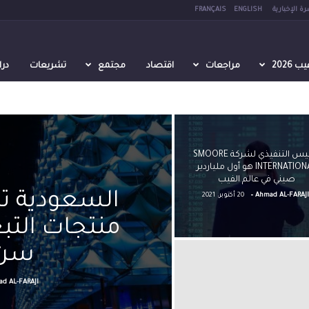
رة الإخبارية
ENGLISH
FRANÇAIS
2026
مراجعات
اقتصاد
مجتمع
تشريعات
در
الرئيس التنفيذي لشركة SMOORE
INTERNATIONAL هو أول ملياردير
صيني في عالم الفيب
-
السعودية تض
Ahmad AL-FARAJI
20 أكتوبر، 2021
منتجات التب
سن ال
d AL-FARAJI