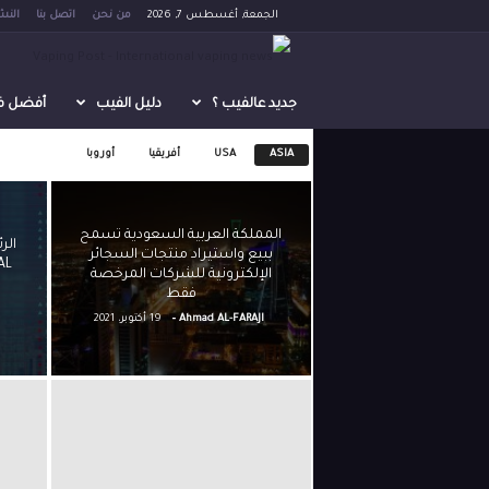
الجمعة, أغسطس 7, 2026
من نحن
اتصل بنا
النش
V
a
جديد عالفيب ؟
دليل الفيب
أفضل فيب 
p
ASIA
USA
أفريقيا
أوروبا
i
المملكة العربية السعودية تسمح
n
ببيع واستيراد منتجات السجائر
الإلكترونية للشركات المرخصة
فقط
g
-
Ahmad AL-FARAJI
19 أكتوبر، 2021
P
o
s
t