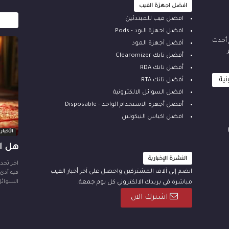
افضل اجهزة الفيب
افضل فيب للمبتدئين
افضل اجهزة البود - Pods
م أحدث
أفضل أجهزة المود
أفضل تانك Clearomizer
أفضل تانك RDA
نية
أفضل تانك RTA
افضل السوائل الالكترونية
أفضل أجهزة الاستخدام الواحد - Disposable
افضل اكياس النيكوتين
الأخبار
هل ال
النشرة الإخبارية
انضم إلى آلاف المشتركين واحصل على آخر أخبار الفيب
فيه أذى
السوائل
مباشرة في بريدك الالكتروني كل يوم جمعة.
اشترك الان