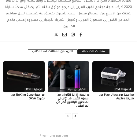
بجودة المحتوى الذي كان ينشره الموقع بنسختيه الإنجليزية والفرنسية. ومع بداية عام
2020 أدركت حاجة مجتمع الفيب العربي إلى مرجع موثوق بلغته الأم. بصفتي مدخنًا سابقًا
تمكنت من الإقلاع عن السجائر بفضل الفيب، شعرت بمسؤولية شخصية لنقل مفاهيم
الحد من الضرر إلى جمهورنا العربي، وتحويل التجربة الفردية إلى مشروع إعلامي يخدم
الملايين.
مقالات ذات صلة
المزيد من المقالات لهذا الكاتب
اجهزة الـ Pod
الأخبار الرئيسية
اجهزة الـ Pod
مراجعة بود Pixo Ultra من
دراسة : إزالة الألوان من
مراجعة بود NeXlim 2 من
شركة Aspire
أجهزة الفيب قد تؤثر في
شركة OXVA
المدخنين البالغين أكثر من
المراهقين
Premium partner