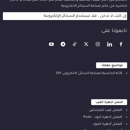
نافذتكم على اخبار الفيب العالمية والمحلية. نقدم لكم أحدث المراجعات و الأخبار
مباشرة من عالم صناعة السجائر الالكترونية.
إن كنت لا تدخن ، فلا تستخدم السجائر الإلكترونية
تابعونا على
مواضيع مهمة :
الآلة ‫الحاسبة لصناعة السائل الالكتروني‬ DIY
افضل اجهزة الفيب
افضل فيب للمبتدئين
افضل اجهزة البود - Pods
أفضل أجهزة المود