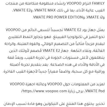
FAMILY التزام VOOPOO بإنشاء منظومة متكاملة من منتجات
الفيب عالية الأداء، بما في ذلك VMATE MAX، وVMATE E2،
وVMATE i2، وVMATE PRO POWER EDITION.
يمثل جهاز بود VMATE E2 تجسيداً للسعي الدائم من VOOPOO
نحو التميز في تكنولوجيا الفيبينغ. فهو يتجاوز النمط التقليدي
ليقدم مزيجاً مثالياً من التصميم الوقائي، والقوة المتينة، والراحة
الفائقة، ونقاء النكهة. جهاز VMATE E2 مُصمم لأولئك الذين
يتطلعون لأعلى مستويات الجودة في تجربة الفيب، ويعدّ قمة
في الأناقة والأداء في هذه الصناعة. يعد بتقديم تجربة أصيلة
وراقية مع كل سحبة، واضعاً معياراً جديداً لأجهزة الفيب الفاخرة.
لمزيد من المعلومات حول VOOPOO وعائلة اجهزة VOOPOO
VMATE Pod، يرجى زيارة https://www.voopoo.com/
تحذير: يحتوي هذا المنتج على النيكوتين وهو مادة تسبب الإدمان