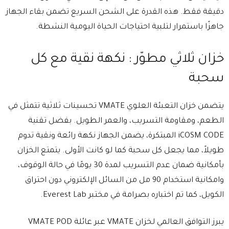
دقيقة فقط. هذه القدرة على الشحن السريع تضمن بقاء الجهاز
جاهزًا باستمرار لتلبية احتياجات الحياة اليومية النشطة.
خزان ثلاثي مطوّر : نكهة نقية مع كل
سحبة
يتضمن خزان التعبئة العلوي VMATE تحسينات ثلاثية تتمثل في
الطعم، ومقاومة التسريب، والعمر الطويل. بفضل تقنية
iCOSM CODE المبتكرة، يضمن الجهاز نكهة رائعة ونقية تدوم
طويلاً، مما يجعل كل سحبة كما لو كانت الأولى. يتمتع الخزان
بأمكانية ضمان عدم التسريب لمدة 30 يومًا في حالة الوقوف،
وامكانية استخدام 90 مل من السائل الإلكتروني دون احتراق
الكويل، كما تم اختباره بصرامة في مختبر Everest Lab.
يبرز التوافق العالمي لخزان VMATE عبر عائلة VMATE POD