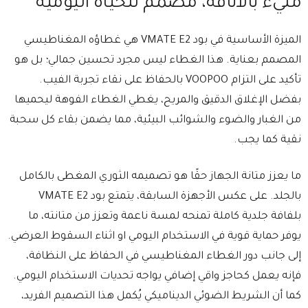
مليء بالأناقة، مصمم للحياة اليومية
الميزة الأساسية في بود VMATE E2 هي غطاؤه المغناطيسي
المصمم بعناية. هذا الغطاء ليس مجرد تحسين جمالي؛ بل هو
تأكيد على التزام VOOPOO بالحفاظ على نقاء تجربة الفيب.
بفضل الإغلاق الدقيق والمريح، يغطي الغطاء الفوهة ليحميها
من الغبار والضوء والشوائب البيئية، مما يضمن بقاء كل سحبة
نقية كما يجب.
ما يعزز متانة الجهاز حقًا هو تصميمه الثوري المغطى بالكامل
بالجلد. على عكس الأجهزة السابقة، يتمتع بود VMATE E2
بلفافة جلدية كاملة تمنحه لمسة ناعمة وتعزز من متانته، ما
يوفر حماية قوية في الاستخدام اليومي او اثناء السقوط العرضي.
إلى جانب دور الغطاء المغناطيسي في الحفاظ على النظافة،
فإنه يعمل كحاجز واقي إضافي يواجه تحديات الاستخدام اليومي.
كما أن الشريط الضوئي الديناميكي يُكمل هذا التصميم الفريد،