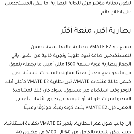
ليكون بمثابة مؤشر مرئي للحالة البطارية، ما يبقي المستخدمين
على اطلاع دائم.
بطارية اكبر، متعة أكثر
يتمتع بود VMATE E2 ببطارية عالية السعة تضمن
للمستخدمين طاقة تدوم طويلاً وتجربة خالية من القلق. يأتي
الجهاز ببطارية قوية بسعة 1500 مللي أمبير، ما يجعله يتفوق
في فئته ويضع معيارًا جديدًا مقارنة بالمنتجات المماثلة. حتى
ضمن عائلة منتجات VMATE، تبرز بطارية VMATE E2 كأعلى أداء،
لتوفر وقت استخدام غير مسبوق. سواء كان ذلك لمشاهدة
الفيديو لفترات طويلة، أو الترفيه عن طريق الألعاب، أو حتى
العمل، فإن VMATE E2 يثبت كونه رفيقًا موثوقًا ومتينًا.
إلى جانب طول عمر البطارية، يتميز VMATE E2 بكفاءة استثنائية،
حيث يمكن شحنه بالكامل من 0% إلى 100% في غضون 40