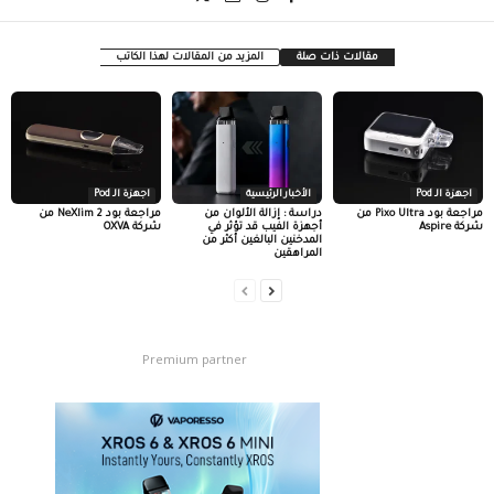
مقالات ذات صلة
المزيد من المقالات لهذا الكاتب
اجهزة الـ Pod
الأخبار الرئيسية
اجهزة الـ Pod
مراجعة بود Pixo Ultra من
دراسة : إزالة الألوان من
مراجعة بود NeXlim 2 من
شركة Aspire
أجهزة الفيب قد تؤثر في
شركة OXVA
المدخنين البالغين أكثر من
المراهقين
Premium partner