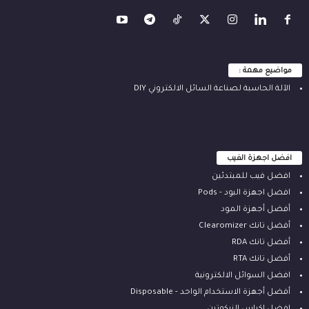
مواضيع مهمة :
الآلة ‫الحاسبة لصناعة السائل الالكتروني‬ DIY
افضل اجهزة الفيب
افضل فيب للمبتدئين
افضل اجهزة البود - Pods
أفضل أجهزة المود
أفضل تانك Clearomizer
أفضل تانك RDA
أفضل تانك RTA
افضل السوائل الالكترونية
أفضل أجهزة الاستخدام الواحد - Disposable