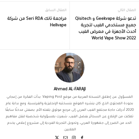
المقال التالي
المقال السابق
تدعو شركة Geekvape و Qisitech
مراجعة تانك Seri RDA من شركة
جميع مستخدمي الفيب لتجربة
Hellvape
أحدث الأجهزة في معرض الفيب
World Vape Show 2022
Ahmad AL-FARAJI
المسؤول عن إطلاق النسخة العربية من موقع Vaping Post. بدأت الفكرة من إعجابي
بجودة المحتوى الذي كان ينشره الموقع بنسختيه الإنجليزية والفرنسية. ومع بداية عام
2020 أدركت حاجة مجتمع الفيب العربي إلى مرجع موثوق بلغته الأم. بصفتي مدخنًا سابقًا
تمكنت من الإقلاع عن السجائر بفضل الفيب، شعرت بمسؤولية شخصية لنقل مفاهيم
الحد من الضرر إلى جمهورنا العربي، وتحويل التجربة الفردية إلى مشروع إعلامي يخدم
الملايين.