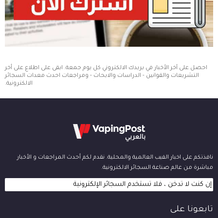
احصل على آخر الأخبار في بريدك الالكتروني كل يوم جمعة. ابقى على اطلاع على أخر
التشريعات والقوانين - الدراسات والابحاث - ومراجعات احدث معدات السجائر
الالكترونية.
نافذتكم على اخبار الفيب العالمية والمحلية. نقدم لكم أحدث المراجعات و الأخبار
مباشرة من عالم صناعة السجائر الالكترونية.
إن كنت لا تدخن ، فلا تستخدم السجائر الإلكترونية
تابعونا على