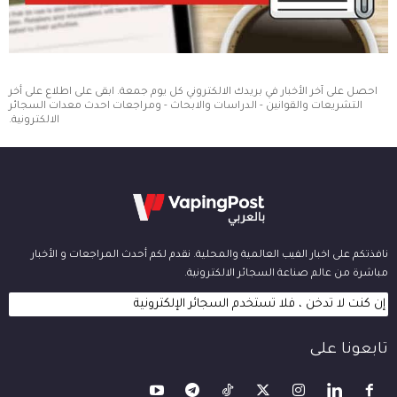
احصل على آخر الأخبار في بريدك الالكتروني كل يوم جمعة. ابقى على اطلاع على أخر
التشريعات والقوانين - الدراسات والابحاث - ومراجعات احدث معدات السجائر
الالكترونية.
نافذتكم على اخبار الفيب العالمية والمحلية. نقدم لكم أحدث المراجعات و الأخبار
مباشرة من عالم صناعة السجائر الالكترونية.
إن كنت لا تدخن ، فلا تستخدم السجائر الإلكترونية
تابعونا على