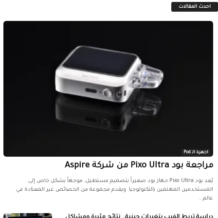
احدث المقالات
اجهزة الـ Pod
مراجعة بود Pixo Ultra من شركة Aspire
يُعد بود Pixo Ultra جهاز بود صغيراً بتصميم مستطيل، موجهاً بشكل خاص إلى
المستخدمين المهتمين بالتكنولوجيا. ويقدم مجموعة من الخصائص غير المعتادة في
عالم...
دراسة تربط الفيب بتغيرات جينية… نتائج مثيرة ومشاكل