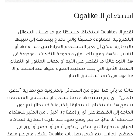
استخدام الـ Cigalike
تقدم الـ Cigalikes استخدامًا مبسطًا مع خراطيش السوائل
الإلكترونية المملوءة مسبقًا والتي تحتاج ببساطة إلى تثبيتها
بالبطارية. يمكن أن يغير المستخدم الخراطيش عند نفادها أو
لتغيير النكهة. ومع ذلك ، فإن مجموعة النكهات الموجودة في
هذا النوع غالبًا ما تقتصر على التبغ أو نكهات المنثول او النعناع.
النقطة الثانية التي يجب تسليط الضوء عليها عند استخدام الـ
cigalike هي كيف تستنشق البخار.
غالبًا ما يأتي هذا النوع من السجائر الإلكترونية مع بطارية “تدفق
تلقائي” ، اي يتم تنشيطها عندما يسحب او يستنشق المستخدم.
يسمح هذا باستخدام السيجارة الإلكترونية كسجائر تبغ دون
الحاجة إلى الضغط على أي زر (مفتاح). أخيرًا ، من المثير للاهتمام
ملاحظة أنه غالبًا ما يتم وضع ضوء عند طرف البطارية لمحاكاة
احتراق سيجارة التبغ. يمكن أن يكون أحمر أو أخضر أو ​​أزرق في
معظم الحالات. يتم شحن بطاريات Cigalike بشكل عام عبر منفذ