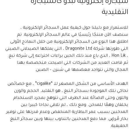
سيجارة إلكترونية تبدو كالسيجارة
التقليدية
للاستمرار مع دليلنا حول كيفية عمل السجائر الإلكترونية ،
سنصف الآن منتجًا رئيسيًا في عالم السجائر الإلكترونية. تم
اطلاق هذا النوع من السجائر الإلكترونية من خلال النماذج الأولى
التي طورتها شركة Dragonite Ltd ، التي يملكها الصيدلاني الصيني
، Hon Lik ، الذي باع منذ ذلك الحين براءات اختراعه إلى شركة تبغ.
ثم قامت العديد من الشركات التي اصبحت متخصصة بهذا
المجال والتي تتواجد معضمها في شنزن – الصين.
الهدف الأساسي من الشكل المصغر للـ “cigalike” ، مع خصائص
تحاكي تلك الموجودة بسجائر التبغ ، هو التقليد. الحجم والوزن
واللون وحتى الاضائة عند الطرف التي تتوهج بمجرد الاستخدام
يخلقان وهمًا للمدخن. ومع ذلك ، لم تلاقي نجاحا كبيرا بين
المدخنين بسبب عمر البطارية المنخفض وعدم قدرتها على توفير
بخار مُرضٍ. مما دفع المدخنين بالتناوب بينها وبين سجائر التبغ
الحقيقية.