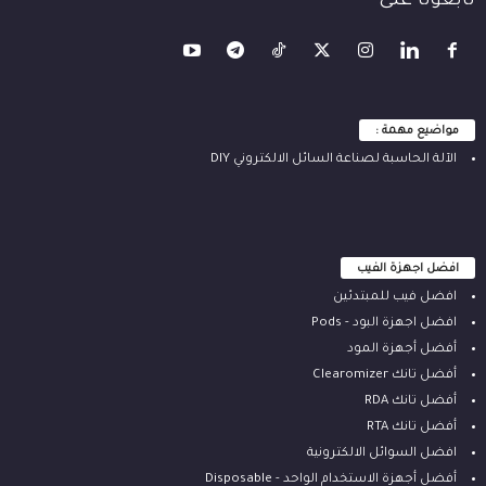
تابعونا على
مواضيع مهمة :
الآلة ‫الحاسبة لصناعة السائل الالكتروني‬ DIY
افضل اجهزة الفيب
افضل فيب للمبتدئين
افضل اجهزة البود - Pods
أفضل أجهزة المود
أفضل تانك Clearomizer
أفضل تانك RDA
أفضل تانك RTA
افضل السوائل الالكترونية
أفضل أجهزة الاستخدام الواحد - Disposable