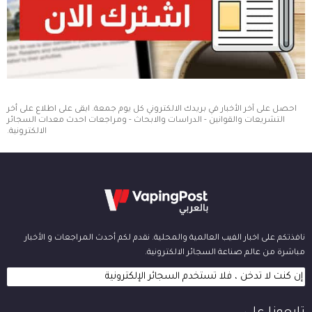
احصل على آخر الأخبار في بريدك الالكتروني كل يوم جمعة. ابقى على اطلاع على أخر
التشريعات والقوانين - الدراسات والابحاث - ومراجعات احدث معدات السجائر
الالكترونية.
نافذتكم على اخبار الفيب العالمية والمحلية. نقدم لكم أحدث المراجعات و الأخبار
مباشرة من عالم صناعة السجائر الالكترونية.
إن كنت لا تدخن ، فلا تستخدم السجائر الإلكترونية